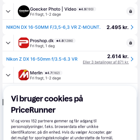
Goecker Photo | Video
4.9
(193)
Fri fragt
,
1-2 dage
2.495 kr.
NIKON DX 16-50MM F/3,5-6,3 VR Z-MOUNT.
Proshop.dk
4.8
(1286)
Fri fragt
,
1 dag
2.614 kr.
Nikon Z DX 16-50mm f/3.5-6.3 VR
Eller 3 betalinger af 871 kr.
Merlin
4.7
(162)
Fri fragt
,
1-2 dage
2.614 kr.
Nikon Z DX 16-50mm f/3.5-6.3 VR
Eller 3 betalinger af 871 kr.
Vi bruger cookies på
Annonce
PriceRunner
Vi og vores
152
partnere gemmer og får adgang til
personoplysninger, f.eks. browserdata eller unikke
identifikatorer, på din enhed. Hvis du vælger Accepter, gør
det muligt for sporingsteknologier at understøtte de formål,