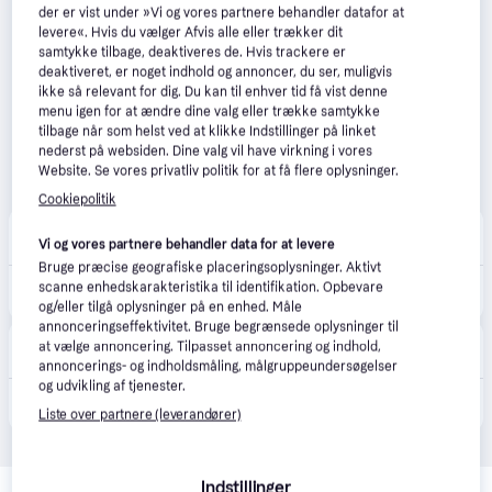
der er vist under »Vi og vores partnere behandler datafor at
levere«. Hvis du vælger Afvis alle eller trækker dit
samtykke tilbage, deaktiveres de. Hvis trackere er
deaktiveret, er noget indhold og annoncer, du ser, muligvis
ikke så relevant for dig. Du kan til enhver tid få vist denne
menu igen for at ændre dine valg eller trække samtykke
tilbage når som helst ved at klikke Indstillinger på linket
nederst på websiden. Dine valg vil have virkning i vores
Website. Se vores privatliv politik for at få flere oplysninger.
Cookiepolitik
happii.dk
4.7
(127)
Vi og vores partnere behandler data for at levere
Fri fragt
,
1-2 dage
Bruge præcise geografiske placeringsoplysninger. Aktivt
2.614 kr.
scanne enhedskarakteristika til identifikation. Opbevare
Nikon Z DX 16-50mm f/3.5-6.3 VR
Eller 3 betalinger af 871 kr.
og/eller tilgå oplysninger på en enhed. Måle
annonceringseffektivitet. Bruge begrænsede oplysninger til
Scandinavian Photo
5.0
(2)
at vælge annoncering. Tilpasset annoncering og indhold,
Bestillingsvare
annoncerings- og indholdsmåling, målgruppeundersøgelser
og udvikling af tjenester.
2.490 kr.
Nikkor Z DX 16-50mm f/3,5-6,3 VR
Liste over partnere (leverandører)
Relaterede produkter
Indstillinger