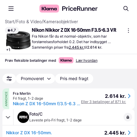
Start
/
Foto & Video
/
Kameraobjektiver
Nikon Nikkor Z DX 16-50mm F3.5-6.3 VR
4,7
Fra Nikon får du et normal-objektiv, som har 
forstørrelsesforholdet 0.2. Det har indbygget 
billedstabilisator for at give så skarpe billeder som muligt.
Sammenlign priser fra
2.445 kr.
til
2.614 kr.
+
1
Prøv fleksible betalinger med
Lær hvordan
Promoveret
Pris med fragt
Fra Merlin
ANNONCE
2.614 kr.
Fri fragt
,
1-2 dage
Eller 3 betalinger af 871 kr.
Nikon Z DX 16-50mm f/3.5-6.3 VR
Foto/C
·
Laveste pris
Fri fragt
,
1-2 dage
2.445 kr.
Nikkor Z DX 16-50mm.