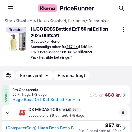
Start
/
Skønhed & Helse
/
Skønhed
/
Parfumer
/
Gaveæsker
HUGO BOSS Bottled EdT 50 ml Edition 
Trender
2025 Duftsæt
Gaveæske, Herre
Sammenlign priser fra
357 kr.
til
548 kr.
+
1
Fra 3 betalinger af 119 kr. med
Prøv fleksible betalinger*
Promoveret
Pris med fragt
Fra Cocopanda
ANNONCE
488 kr.
29 kr. fragt
,
1-3 dage
575 kr.
Hugo Boss Gift Set Bottled For Him
CS MEGASTORE
4.5
(1861)
·
Laveste pris
39 kr. fragt
,
4-5 dage
357 kr.
(ComputerSalg) Hugo Boss Boss Bottled Eau De Toilette Gift Set
Eller 3 betalinger af 119 kr.