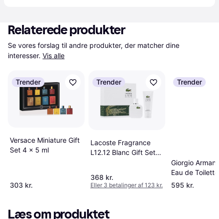
Relaterede produkter
Se vores forslag til andre produkter, der matcher dine 
interesser.
Vis alle
Trender
Trender
Trender
Versace Miniature Gift
Lacoste Fragrance
Set 4 x 5 ml
L12.12 Blanc Gift Set
Medium 50 ml Shower
Giorgio Arman
Gel 100 ml
Eau de Toilette
368 kr.
Set
303 kr.
595 kr.
Eller 3 betalinger af 123 kr.
Læs om produktet