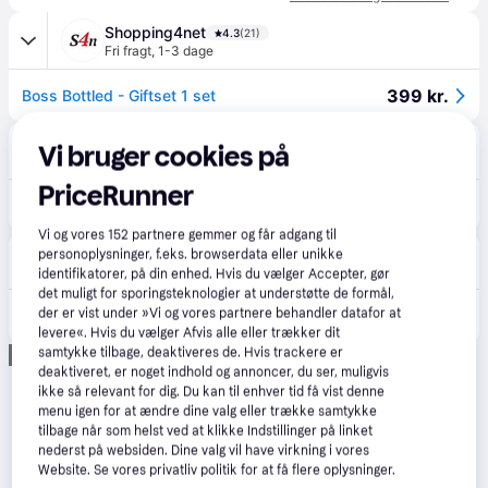
Shopping4net
4.3
(21)
Fri fragt
,
1-3 dage
399 kr.
Boss Bottled - Giftset 1 set
parfumdreams
4.4
(39)
Vi bruger cookies på
37 kr. fragt
,
2-4 dage
PriceRunner
416 kr.
Hugo Boss BOSS Bottled Gavesæt 1 stk.(416,00 kr / 1 stk.) - 1 stk.
Vi og vores
152
partnere gemmer og får adgang til
Deloox
4.5
(31)
personoplysninger, f.eks. browserdata eller unikke
49 kr. fragt
,
3 dage
identifikatorer, på din enhed. Hvis du vælger Accepter, gør
det muligt for sporingsteknologier at understøtte de formål,
416 kr.
der er vist under »Vi og vores partnere behandler datafor at
Hugo Boss Boss Bottled Gave sæt
Eller 3 betalinger af 139 kr.
levere«. Hvis du vælger Afvis alle eller trækker dit
samtykke tilbage, deaktiveres de. Hvis trackere er
Annonce
deaktiveret, er noget indhold og annoncer, du ser, muligvis
ikke så relevant for dig. Du kan til enhver tid få vist denne
menu igen for at ændre dine valg eller trække samtykke
tilbage når som helst ved at klikke Indstillinger på linket
nederst på websiden. Dine valg vil have virkning i vores
Website. Se vores privatliv politik for at få flere oplysninger.