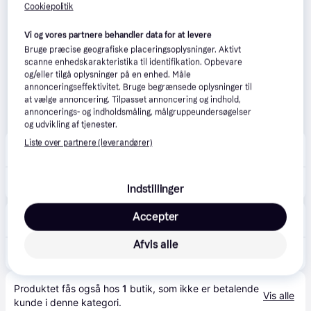
Cookiepolitik
Vi og vores partnere behandler data for at levere
Bruge præcise geografiske placeringsoplysninger. Aktivt
scanne enhedskarakteristika til identifikation. Opbevare
og/eller tilgå oplysninger på en enhed. Måle
annonceringseffektivitet. Bruge begrænsede oplysninger til
at vælge annoncering. Tilpasset annoncering og indhold,
annoncerings- og indholdsmåling, målgruppeundersøgelser
og udvikling af tjenester.
Cocopanda
Liste over partnere (leverandører)
5.0
(1)
11. aug.
29 kr. fragt
,
1-3 dage
488 kr.
Hugo Boss Gift Set Bottled For Him
575 kr.
Indstillinger
Lookfantastic
Accepter
Fri fragt
,
4 dage
Afvis alle
548 kr.
Hugo Boss Bottled Eau de Toilette 50ml Gift Set
Produktet fås også hos 
1
butik
, som ikke er betalende 
Vis alle
kunde i denne kategori.