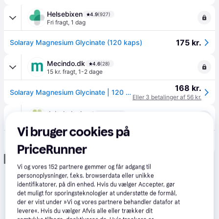
Helsebixen
4.9
(927)
Fri fragt
,
1 dag
175 kr.
Solaray Magnesium Glycinate (120 kaps)
Mecindo.dk
4.6
(28)
15 kr. fragt
,
1-2 dage
168 kr.
Solaray Magnesium Glycinate | 120 kapsler
Eller 3 betalinger af 56 kr.
Jala-helsekost
4.8
(395)
25 kr. fragt
,
1 dag
Vi bruger cookies på
168 kr.
Solaray Magnesium Glycinate (120 kaps)
PriceRunner
Annonce
Vi og vores
152
partnere gemmer og får adgang til
personoplysninger, f.eks. browserdata eller unikke
identifikatorer, på din enhed. Hvis du vælger Accepter, gør
det muligt for sporingsteknologier at understøtte de formål,
der er vist under »Vi og vores partnere behandler datafor at
levere«. Hvis du vælger Afvis alle eller trækker dit