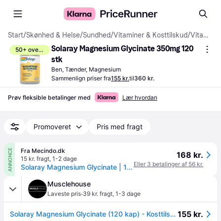
Start
/
Skønhed & Helse
/
Sundhed
/
Vitaminer & Kosttilskud
/
Vitaminer & Mineraler
Solaray Magnesium Glycinate 350mg 120 
50+ overvåger
stk
Ben, Tænder, Magnesium
Sammenlign priser fra
155 kr.
til
360 kr.
Prøv fleksible betalinger med
Lær hvordan
Promoveret
Pris med fragt
Fra Mecindo.dk
ANNONCE
168 kr.
15 kr. fragt
,
1-2 dage
Eller 3 betalinger af 56 kr.
Solaray Magnesium Glycinate | 120 kapsler
Musclehouse
·
Laveste pris
39 kr. fragt
,
1-3 dage
155 kr.
Solaray Magnesium Glycinate (120 kap) - Kosttilskud