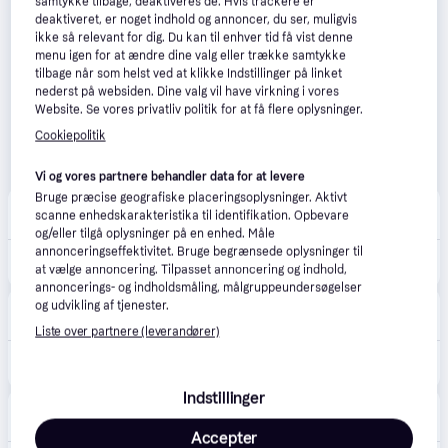
samtykke tilbage, deaktiveres de. Hvis trackere er
deaktiveret, er noget indhold og annoncer, du ser, muligvis
ikke så relevant for dig. Du kan til enhver tid få vist denne
menu igen for at ændre dine valg eller trække samtykke
tilbage når som helst ved at klikke Indstillinger på linket
nederst på websiden. Dine valg vil have virkning i vores
Website. Se vores privatliv politik for at få flere oplysninger.
Cookiepolitik
Vi og vores partnere behandler data for at levere
Bruge præcise geografiske placeringsoplysninger. Aktivt
Well
4.4
(42)
scanne enhedskarakteristika til identifikation. Opbevare
29 kr. fragt
,
1 dag
og/eller tilgå oplysninger på en enhed. Måle
annonceringseffektivitet. Bruge begrænsede oplysninger til
168 kr.
Solaray Magnesium Glycinate (120 kaps)
at vælge annoncering. Tilpasset annoncering og indhold,
annoncerings- og indholdsmåling, målgruppeundersøgelser
Med24
og udvikling af tjenester.
29 kr. fragt
,
1-3 dage
Liste over partnere (leverandører)
168 kr.
Solaray Magnesium Glycinate - 120 kaps.
Indstillinger
HelseElse
44 kr. fragt
,
1-3 dage
Accepter