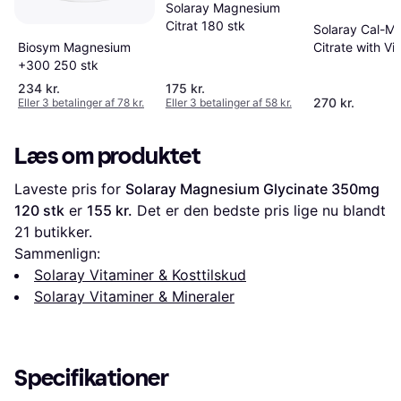
Solaray Magnesium
Citrat 180 stk
Solaray Cal-M
Biosym Magnesium
Citrate with Vi
+300 250 stk
240 stk
234 kr.
175 kr.
270 kr.
Eller 3 betalinger af 78 kr.
Eller 3 betalinger af 58 kr.
Læs om produktet
Laveste pris for 
Solaray Magnesium Glycinate 350mg 
120 stk
 er 
155 kr.
 Det er den bedste pris lige nu blandt 
21
 butikker.
Sammenlign:
Solaray Vitaminer & Kosttilskud
Solaray Vitaminer & Mineraler
Specifikationer