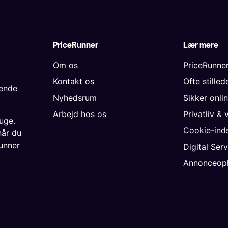
PriceRunner
Lær mere
Om os
PriceRunne
Kontakt os
Ofte stille
gende
Nyhedsrum
Sikker onli
Arbejd hos os
Privatliv & 
uge.
Cookie-inds
når du
unner
Digital Ser
Annonceopl