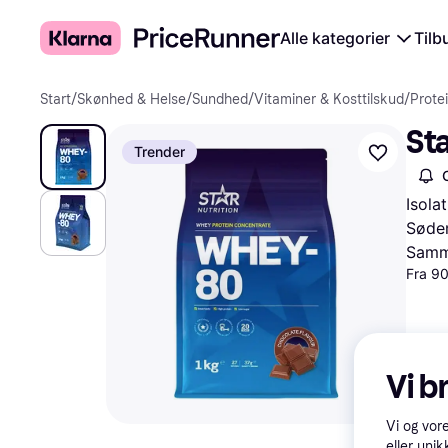
Alle kategorier
Tilb
Start
/
Skønhed & Helse
/
Sundhed
/
Vitaminer & Kosttilskud
/
Prote
St
Trender
Isola
Søde
Samme
Fra 90
Vi b
Vi og vor
eller unik