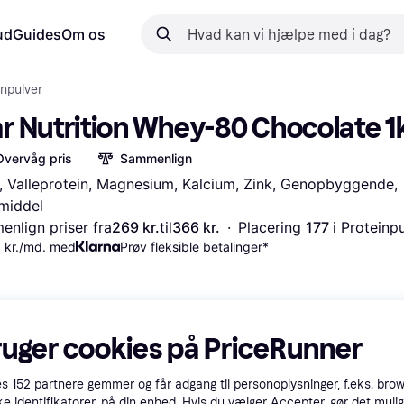
ud
Guides
Om os
inpulver
ar Nutrition Whey-80 Chocolate 1
Overvåg pris
Sammenlign
t, Valleprotein, Magnesium, Kalcium, Zink, Genopbyggende, 
middel
nlign priser fra
269 kr.
til
366 kr.
·
Placering 
177 
i 
Proteinpu
 kr./md. med
Prøv fleksible betalinger*
ruger cookies på PriceRunner
es
152
partnere gemmer og får adgang til personoplysninger, f.eks. bro
ke identifikatorer, på din enhed. Hvis du vælger Accepter, gør det mulig