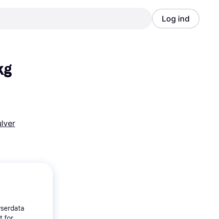
Log ind
Annonce
Annonce
kg
lver
wserdata
t for