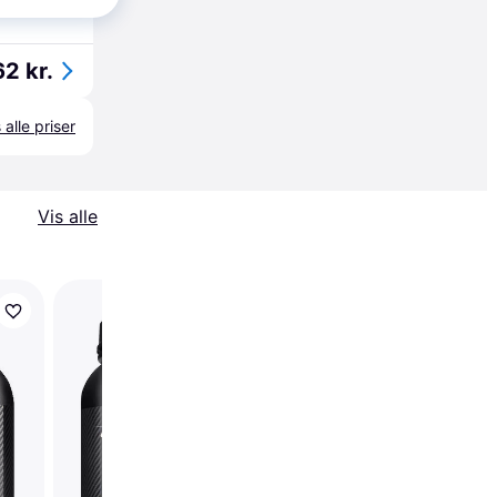
2 kr.
 alle priser
Vis alle
Optimum Nutrition
Gold Standard 100%
Whey Double Rich
Chocolate 4.53kg