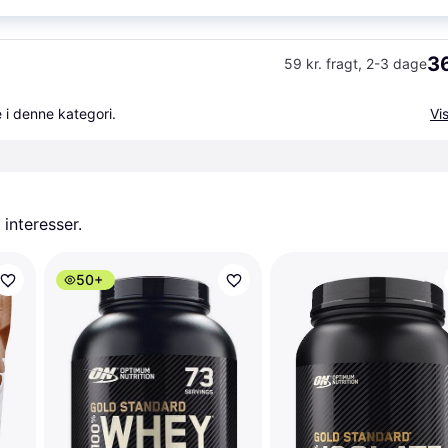
36
59 kr. fragt
,
2-3 dage
 i denne kategori.
Vis
 interesser.
50+