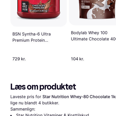
Bodylab Whey 100
BSN Syntha-6 Ultra
Ultimate Chocolate 4
Premium Protein
Chocolate Mudslide
2.27kg
729 kr.
104 kr.
Læs om produktet
Laveste pris for 
Star Nutrition Whey-80 Chocolate 1k
lige nu blandt 
4
 butikker.
Sammenlign:
Star Nutrition Vitaminer & Kosttilskud