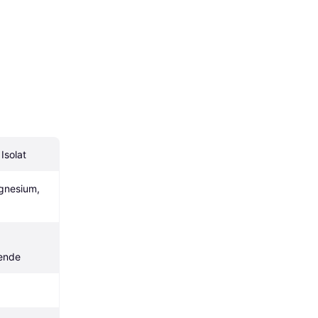
 Isolat
gnesium, 
ende