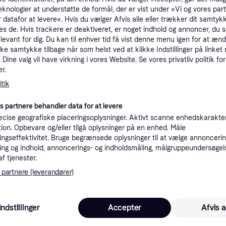
eknologier at understøtte de formål, der er vist under »Vi og vores par
tioner
 datafor at levere«. Hvis du vælger Afvis alle eller trækker dit samtykk
es de. Hvis trackere er deaktiveret, er noget indhold og annoncer, du se
elevant for dig. Du kan til enhver tid få vist denne menu igen for at ænd
Pro
kke samtykke tilbage når som helst ved at klikke Indstillinger på linket
Dine valg vil have virkning i vores Website. Se vores privatliv politik for
r.
2
49 kr. fragt
,
1-3 dage
tik
Eller
es partnere behandler data for at levere
cise geografiske placeringsoplysninger. Aktivt scanne enhedskarakteri
ation. Opbevare og/eller tilgå oplysninger på en enhed. Måle
26
ngseffektivitet. Bruge begrænsede oplysninger til at vælge annoncering
·
Laveste pris
49 kr. fragt
,
1-3 dage
ng og indhold, annoncerings- og indholdsmåling, målgruppeundersøgel
Eller 
af tjenester.
 partnere (leverandører)
K
36
29 kr. fragt
,
1-3 dage
Indstillinger
Accepter
Afvis a