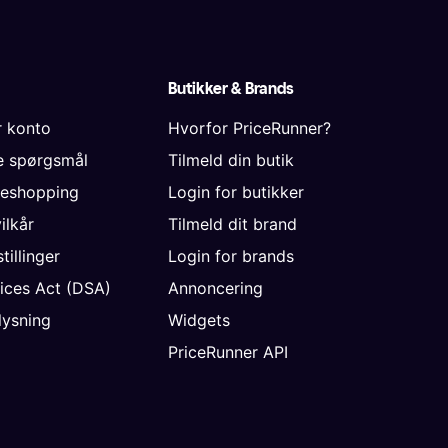
Butikker & Brands
r konto
Hvorfor PriceRunner?
de spørgsmål
Tilmeld din butik
neshopping
Login for butikker
vilkår
Tilmeld dit brand
tillinger
Login for brands
vices Act (DSA)
Annoncering
ysning
Widgets
PriceRunner API