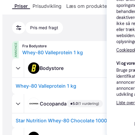
sporingst
Priser
Prisudvikling
Læs om produktet
Specifika
behandler
deaktiver
ikke så r
Pris med fragt
eller træ
websiden. 
oplysninge
ANNONCE
Fra Bodystore
Cookiepoli
Whey-80 Valleprotein 1 kg
Vi og vor
Bodystore
Bruge præ
identifik
annonceri
Whey-80 Valleprotein 1 kg
annonceri
udvikling 
Liste over
Cocopanda
5.0
(1 vurdering)
Star Nutrition Whey-80 Chocolate 1000g