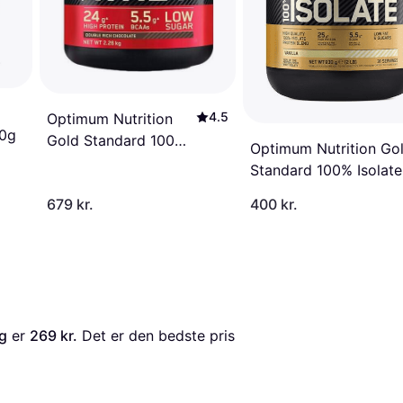
4.5
Optimum Nutrition
00g
Gold Standard 100%
Optimum Nutrition Go
Whey Protein Double
Standard 100% Isolate
Rich Chocolate
Vanilla 930g
679 kr.
400 kr.
2.26kg
g
 er 
269 kr.
 Det er den bedste pris 