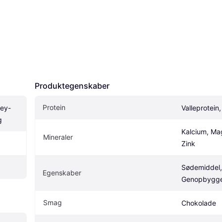
Produktegenskaber
Protein
hey-
Valleprotein,
g
Kalcium, Ma
Mineraler
Zink
Sødemiddel, 
Egenskaber
Genopbygg
Smag
Chokolade