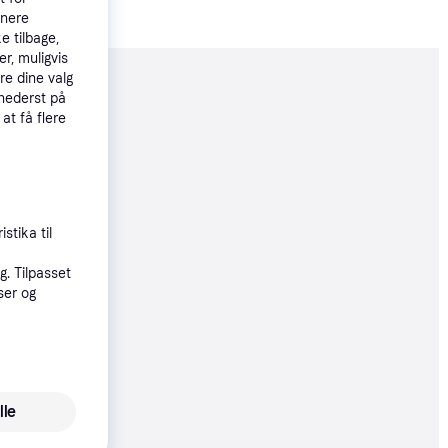
tnere
e tilbage,
r, muligvis
re dine valg
moveret
 nederst på
 at få flere
69 kr.
 90 kr./md.
stika til
9 kr.
. Tilpasset
ser og
90 kr./md.
øbsgaranti
6 kr.
lle