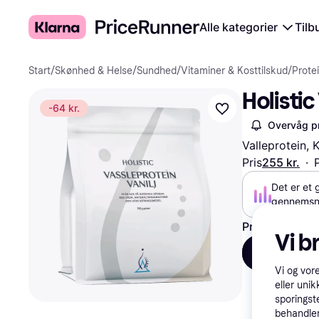
Alle kategorier
Tilb
Start
/
Skønhed & Helse
/
Sundhed
/
Vitaminer & Kosttilskud
/
Prote
Holistic
-64 kr.
Overvåg pr
Valleprotein,
Pris
255 kr.
·
Det er et 
gennemsni
Prøv fleksible
Vi b
750 g
5
255 kr.
1
Vi og vor
eller unik
sporingst
behandler