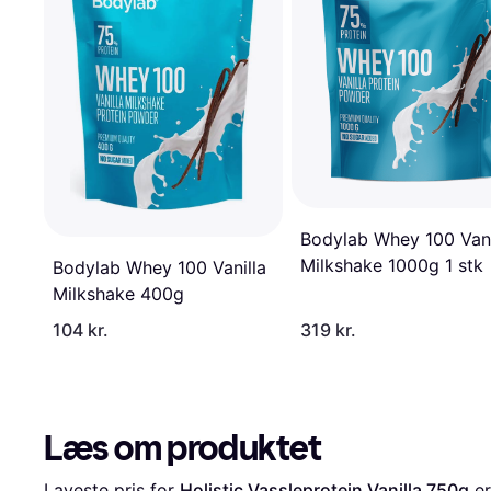
Bodylab Whey 100 Vani
Milkshake 1000g 1 stk
Bodylab Whey 100 Vanilla
Milkshake 400g
104 kr.
319 kr.
Læs om produktet
Laveste pris for 
Holistic Vassleprotein Vanilla 750g
 er