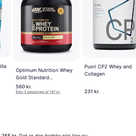
lla
Puori CP2 Whey and
Optimum Nutrition Whey
Collagen
Gold Standard
Valleprotein 2 kg
560 kr.
231 kr.
Eller 3 betalinger af 187 kr.
 
255 kr.
 Det er den bedste pris lige nu 