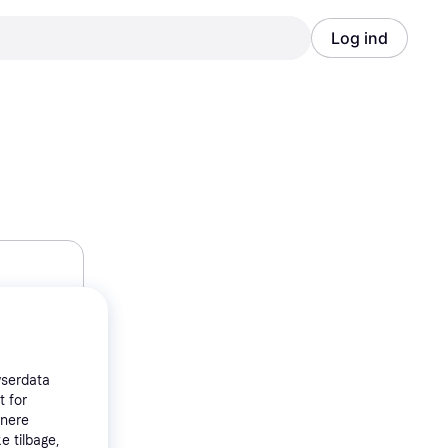
Log ind
Annonce
Annonce
wserdata
t for
tnere
e tilbage,