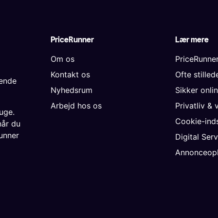
PriceRunner
Lær mere
Om os
PriceRunne
Kontakt os
Ofte stille
gende
Nyhedsrum
Sikker onli
Arbejd hos os
Privatliv & 
uge.
Cookie-inds
når du
unner
Digital Ser
Annonceopl