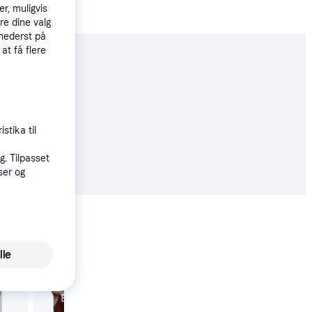
r, muligvis
re dine valg
 nederst på
 at få flere
moveret
stika til
5 kr.
. Tilpasset
ser og
Vis alle
lle
200+
Trender
BioTechUSA Protein