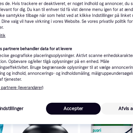
es de. Hvis trackere er deaktiveret, er noget indhold og annoncer, du se
tioner
elevant for dig. Du kan til enhver tid få vist denne menu igen for at ænd
kke samtykke tilbage når som helst ved at klikke Indstillinger på linket
Dine valg vil have virkning i vores Website. Se vores privatliv politik for
Pro
r.
tik
es partnere behandler data for at levere
cise geografiske placeringsoplysninger. Aktivt scanne enhedskarakteri
ation. Opbevare og/eller tilgå oplysninger på en enhed. Måle
25
59 kr. fragt
,
1-3 dage
ngseffektivitet. Bruge begrænsede oplysninger til at vælge annoncering
ng og indhold, annoncerings- og indholdsmåling, målgruppeundersøgel
af tjenester.
 partnere (leverandører)
 interesser.
Indstillinger
Accepter
Afvis a
-77 kr.
Trender