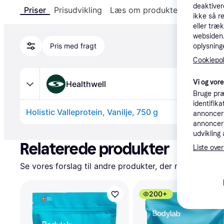
deaktiver
Priser
Prisudvikling
Læs om produktet
Specifika
ikke så r
eller træ
websiden. 
Pris med fragt
oplysninge
Cookiepoli
Vi og vor
Healthwell
Bruge præ
identifik
Holistic Valleprotein, Vanilje, 750 g
annonceri
annonceri
Annonce
udvikling 
Relaterede produkter
Liste over
Se vores forslag til andre produkter, der matcher dine
200+