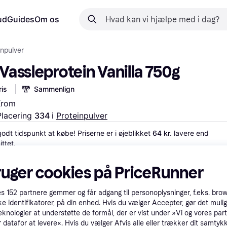
ud
Guides
Om os
inpulver
 Vassleprotein Vanilla 750g
is
Sammenlign
 Krom
Placering 
334 
i 
Proteinpulver
godt tidspunkt at købe! Priserne er i øjeblikket 
64 kr.
 lavere end 
ttet.
 betalinger med
Lær hvordan
ruger cookies på PriceRunner
000 g
.276 kr.
es
152
partnere gemmer og får adgang til personoplysninger, f.eks. bro
ke identifikatorer, på din enhed. Hvis du vælger Accepter, gør det mulig
eknologier at understøtte de formål, der er vist under »Vi og vores par
 datafor at levere«. Hvis du vælger Afvis alle eller trækker dit samtykk