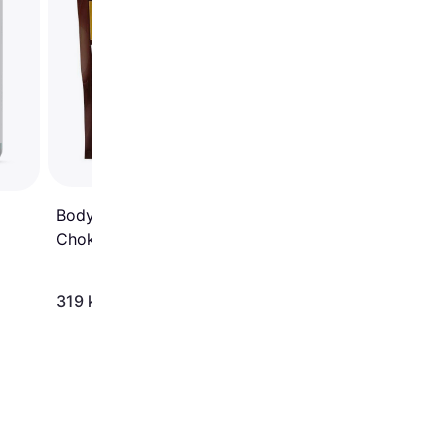
Power Vanilla 1kg
5
Bodylab Whey 100
Chokolade 1kg
319 kr.
179 kr.