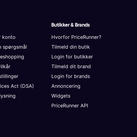
Butikker & Brands
r konto
Hvorfor PriceRunner?
de spørgsmål
Tilmeld din butik
neshopping
Login for butikker
vilkår
Tilmeld dit brand
tillinger
Login for brands
vices Act (DSA)
Annoncering
ysning
Widgets
PriceRunner API