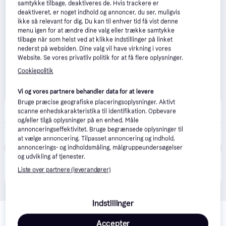
samtykke tilbage, deaktiveres de. Hvis trackere er
deaktiveret, er noget indhold og annoncer, du ser, muligvis
ikke så relevant for dig. Du kan til enhver tid få vist denne
menu igen for at ændre dine valg eller trække samtykke
tilbage når som helst ved at klikke Indstillinger på linket
nederst på websiden. Dine valg vil have virkning i vores
Website. Se vores privatliv politik for at få flere oplysninger.
Cookiepolitik
Vi og vores partnere behandler data for at levere
Bruge præcise geografiske placeringsoplysninger. Aktivt
CompuMail
4.7
(1210)
scanne enhedskarakteristika til identifikation. Opbevare
Bestillingsvare
og/eller tilgå oplysninger på en enhed. Måle
annonceringseffektivitet. Bruge begrænsede oplysninger til
1.119 kr.
Pioneer Ts-Me650Fs Marine Højttaler --> På fjernlager, levevering hos dig 14-08-2026
at vælge annoncering. Tilpasset annoncering og indhold,
Eller 3 betalinger af 373 kr.
annoncerings- og indholdsmåling, målgruppeundersøgelser
og udvikling af tjenester.
Produktet fås også hos 
1
butik
, som ikke er betalende 
Vis alle
Liste over partnere (leverandører)
kunde i denne kategori.
Indstillinger
Relaterede produkter
Accepter
Se vores forslag til andre produkter, der matcher dine 