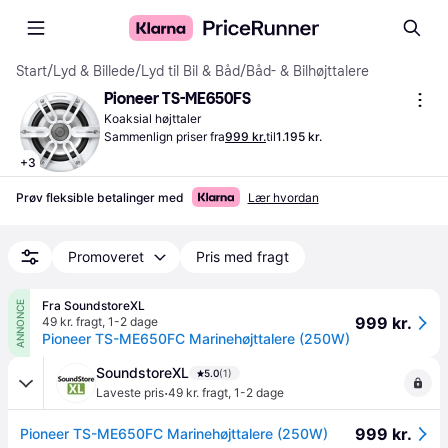
Start
/
Lyd & Billede
/
Lyd til Bil & Båd
/
Båd- & Bilhøjttalere
Pioneer TS-ME650FS
Koaksial højttaler
Sammenlign priser fra
999 kr.
til
1.195 kr.
+
3
Prøv fleksible betalinger med
Lær hvordan
Promoveret
Pris med fragt
Fra SoundstoreXL
ANNONCE
999 kr.
49 kr. fragt
,
1-2 dage
Pioneer TS-ME650FC Marinehøjttalere (250W)
SoundstoreXL
5.0
(1)
·
Laveste pris
49 kr. fragt
,
1-2 dage
999 kr.
Pioneer TS-ME650FC Marinehøjttalere (250W)