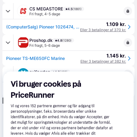
CS MEGASTORE
4.5
(1861)
Fri fragt
,
4-5 dage
1.109 kr.
(ComputerSalg) Pioneer 1026474, 2-vejs, 250 W, 250 W, 4 ohm (O), 88 dB, 32 - 23 Hz
Eller 3 betalinger af 370 kr.
Proshop.dk
4.8
(1280)
Fri fragt
,
5-6 dage
1.145 kr.
Pioneer TS-ME650FC Marine
Eller 3 betalinger af 382 kr.
avXperten
4.8
(428)
59 kr. fragt
,
4-6 dage
Vi bruger cookies på
1.119 kr.
Pioneer TS-ME650FC Marine Højttalere 250W (16,5cm) 2 stk
PriceRunner
Eller 3 betalinger af 373 kr.
Annonce
Vi og vores
152
partnere gemmer og får adgang til
personoplysninger, f.eks. browserdata eller unikke
identifikatorer, på din enhed. Hvis du vælger Accepter, gør
det muligt for sporingsteknologier at understøtte de formål,
der er vist under »Vi og vores partnere behandler datafor at
levere«. Hvis du vælger Afvis alle eller trækker dit