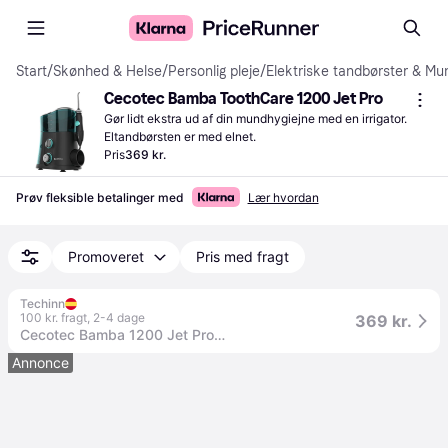
Start
/
Skønhed & Helse
/
Personlig pleje
/
Elektriske tandbørster & Mu
Cecotec Bamba ToothCare 1200 Jet Pro
Gør lidt ekstra ud af din mundhygiejne med en irrigator. 
Eltandbørsten er med elnet.
Pris
369 kr.
Prøv fleksible betalinger med
Lær hvordan
Promoveret
Pris med fragt
Techinn
100 kr. fragt
,
2-4 dage
369 kr.
Cecotec Bamba 1200 Jet Pro V Tandvandssprøjte
Annonce