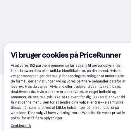
Vi bruger cookies på PriceRunner
Vi og vores
152
partnere gemmer og får adgang til personoplysninger,
f.eks. browserdata eller unikke identifikatorer, på din enhed. Hvis du
vælger Accepter, gør det muligt for sporingsteknologier at understøtte
Relaterede produkter
de formål, der er vist under »Vi og vores partnere behandler datafor at
levere«. Hvis du vælger Afvis alle eller trækker dit samtykke tilbage,
Se vores forslag til andre produkter, der matcher dine 
deaktiveres de. Hvis trackere er deaktiveret, er noget indhold og
interesser.
Vis alle
annoncer, du ser, muligvis ikke så relevant for dig. Du kan til enhver tid
få vist denne menu igen for at ændre dine valg eller trække samtykke
tilbage når som helst ved at klikke Indstillinger på linket nederst på
websiden. Dine valg vil have virkning i vores Website. Se vores privatliv
politik for at få flere oplysninger.
Cookiepolitik