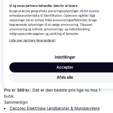
Vi og vores partnere behandler data for at levere
Bruge præcise geografiske placeringsoplysninger. Aktivt scanne
enhedskarakteristika til identifikation. Opbevare og/eller tilgå
oplysninger på en enhed. Måle annonceringseffektivitet. Bruge
begrænsede oplysninger til at vælge annoncering. Tilpasset
annoncering og indhold, annoncerings- og indholdsmåling,
Panasonic Irrigator
målgruppeundersøgelser og udvikling af tjenester.
EW1614W503
Waterpik Ultra
4.6
Waterpik Ultra
Liste over partnere (leverandører)
Water Flosser
Professional B
702 kr.
959 kr.
Eller 3 betalinger af
Eller 3 betalinger 
Indstillinger
899 kr.
234 kr.
320 kr.
Accepter
Læs om produktet
Afvis alle
Laveste pris for 
Cecotec Bamba ToothCare 1200 Jet 
Pro
 er 
369 kr.
. Det er den bedste pris lige nu hos 1 
butik.
Sammenlign:
Cecotec Elektriske tandbørster & Mundskyllere