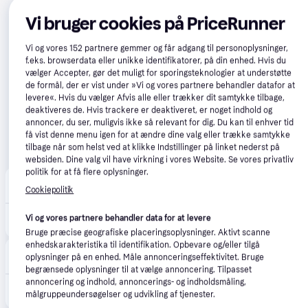
Vi bruger cookies på PriceRunner
Vi og vores
152
partnere gemmer og får adgang til personoplysninger,
f.eks. browserdata eller unikke identifikatorer, på din enhed. Hvis du
vælger Accepter, gør det muligt for sporingsteknologier at understøtte
de formål, der er vist under »Vi og vores partnere behandler datafor at
levere«. Hvis du vælger Afvis alle eller trækker dit samtykke tilbage,
deaktiveres de. Hvis trackere er deaktiveret, er noget indhold og
annoncer, du ser, muligvis ikke så relevant for dig. Du kan til enhver tid
få vist denne menu igen for at ændre dine valg eller trække samtykke
tilbage når som helst ved at klikke Indstillinger på linket nederst på
websiden. Dine valg vil have virkning i vores Website. Se vores privatliv
politik for at få flere oplysninger.
happii.dk
4.7
(127)
Cookiepolitik
33 kr. fragt
,
1-2 dage
642 kr.
Vi og vores partnere behandler data for at levere
Philips Eltandbørste Sonicare Power Flosser 3000 - HX3826/33 - Black
Eller 3 betalinger af 214 kr.
Bruge præcise geografiske placeringsoplysninger. Aktivt scanne
enhedskarakteristika til identifikation. Opbevare og/eller tilgå
avXperten
4.8
(423)
oplysninger på en enhed. Måle annonceringseffektivitet. Bruge
49 kr. fragt
,
1 dag
begrænsede oplysninger til at vælge annoncering. Tilpasset
annoncering og indhold, annoncerings- og indholdsmåling,
629 kr.
Philips Sonicare 3000 Mundskyller - 3 Niveauer, 250ml - Sort
målgruppeundersøgelser og udvikling af tjenester.
Eller 3 betalinger af 210 kr.