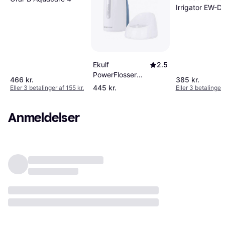
Irrigator EW-D
A303
Ekulf
2.5
PowerFlosser
466 kr.
385 kr.
Cordless
445 kr.
Eller 3 betalinger af 155 kr.
Eller 3 betalinger 
Anmeldelser