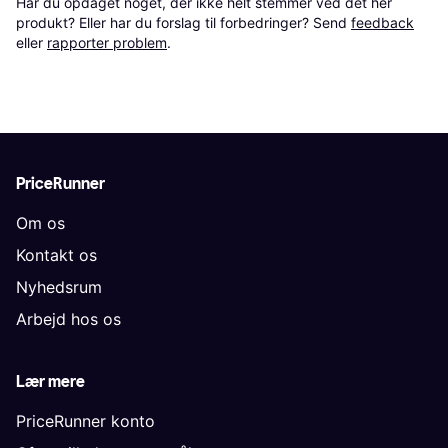
Har du opdaget noget, der ikke helt stemmer ved det her 
produkt? Eller har du forslag til forbedringer? Send 
feedback
eller 
rapporter problem
.
PriceRunner
Om os
Kontakt os
Nyhedsrum
Arbejd hos os
Lær mere
PriceRunner konto