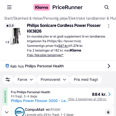
Start
/
Skønhed & Helse
/
Personlig pleje
/
Elektriske tandbørster & Mu
Philips Sonicare Cordless Power Flosser 
3,9
HX3826
En mundskyller er et godt supplement til en tandbørste. 
Irrigatoren fra Philips fås i farven hvid.
+
3
Sammenlign priser fra
547 kr.
til
1.274 kr.
Fra 3 betalinger af 182 kr. med
Prøv fleksible betalinger*
Philips Personal Health
Køb hos 
Farve
Promoveret
Pris med fragt
Fra Philips Personal Health
ANNONCE
884 kr.
Fri fragt
,
3-4 dage
Eller 3 betalinger af 295 kr.
Philips Power Flosser 3000 - Ledningsfri Mundskyller - HX3826/31
CompuMail
4.7
(1225)
·
Laveste pris
39 kr. fragt
,
1-2 dage