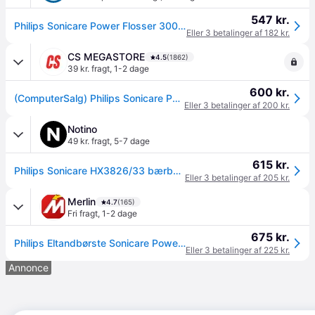
547 kr.
Philips Sonicare Power Flosser 3000 HX3826 Mundskylning Sort --> På lager, levering hos dig 11-08-2026
Eller 3 betalinger af 182 kr.
CS MEGASTORE
4.5
(1862)
39 kr. fragt
,
1-2 dage
600 kr.
(ComputerSalg) Philips Sonicare Power Flosser 3000 HX3826 Mundskyller
Eller 3 betalinger af 200 kr.
Notino
49 kr. fragt
,
5-7 dage
615 kr.
Philips Sonicare HX3826/33 bærbar mundskyller 1 stk. - 1 stk.
Eller 3 betalinger af 205 kr.
Merlin
4.7
(165)
Fri fragt
,
1-2 dage
675 kr.
Philips Eltandbørste Sonicare Power Flosser 3000 - HX3826/33 - Black
Eller 3 betalinger af 225 kr.
Annonce