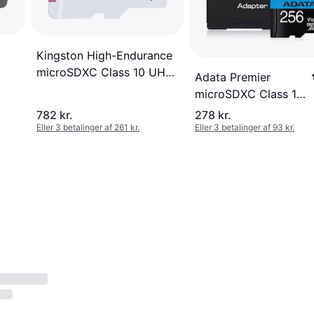
Kingston High-Endurance
microSDXC Class 10 UHS-
Adata Premier
ter
I U1 A1 95/45MB/s 256GB
microSDXC Class 10
UHS-I U1 V10 A1
782 kr.
278 kr.
100/25MB/s 256GB
Eller 3 betalinger af 261 kr.
Eller 3 betalinger af 93 kr.
+Adapter