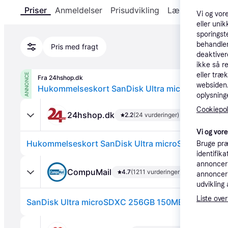
Priser
Anmeldelser
Prisudvikling
Læs om produk
Vi og vor
eller unik
sporingst
behandler
Pris med fragt
deaktiver
ikke så r
eller træ
ANNONCE
Fra 24hshop.dk
websiden. 
Hukommelseskort SanDisk Ultra microSDXC - 2
oplysninge
Cookiepoli
24hshop.dk
2.2
(24 vurderinger)
Vi og vor
Hukommelseskort SanDisk Ultra microSDXC - 256G
Bruge præ
identifik
annonceri
CompuMail
4.7
(1211 vurderinger)
annonceri
udvikling 
Liste over