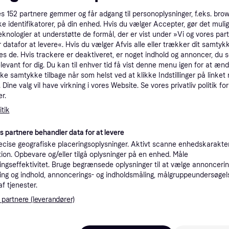
tet
Specifikationer
es
152
partnere gemmer og får adgang til personoplysninger, f.eks. bro
ke identifikatorer, på din enhed. Hvis du vælger Accepter, gør det mulig
eknologier at understøtte de formål, der er vist under »Vi og vores par
 datafor at levere«. Hvis du vælger Afvis alle eller trækker dit samtykk
Pro
es de. Hvis trackere er deaktiveret, er noget indhold og annoncer, du se
elevant for dig. Du kan til enhver tid få vist denne menu igen for at ænd
kke samtykke tilbage når som helst ved at klikke Indstillinger på linket
3
49 kr. fragt
,
2-4 dage
Dine valg vil have virkning i vores Website. Se vores privatliv politik for
56GB.
r.
tik
es partnere behandler data for at levere
39
B.
·
Laveste pris
49 kr. fragt
,
2-4 dage
cise geografiske placeringsoplysninger. Aktivt scanne enhedskarakteri
ation. Opbevare og/eller tilgå oplysninger på en enhed. Måle
ngseffektivitet. Bruge begrænsede oplysninger til at vælge annoncering
K
ng og indhold, annoncerings- og indholdsmåling, målgruppeundersøgel
af tjenester.
40
 partnere (leverandører)
SanDisk Ultra microSDXC 256GB 150MB/s --> På fjernlager, levevering hos dig 11-08-2026
39 kr. fragt
,
5-6 dage
Eller 1