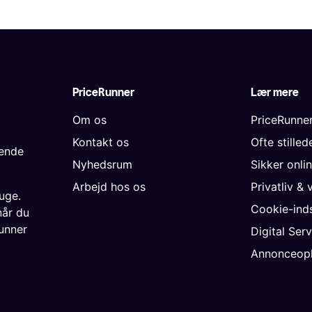
PriceRunner
Lær mere
Om os
PriceRunne
Kontakt os
Ofte stille
gende
Nyhedsrum
Sikker onli
Arbejd hos os
Privatliv & 
uge.
Cookie-inds
når du
unner
Digital Ser
Annonceopl