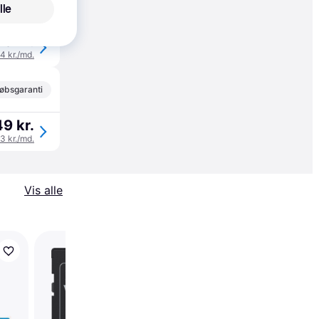
øbsgaranti
lle
3 kr.
34 kr./md.
øbsgaranti
9 kr.
83 kr./md.
Vis alle
Trender
Intenso Premium
microSDXC Class 10