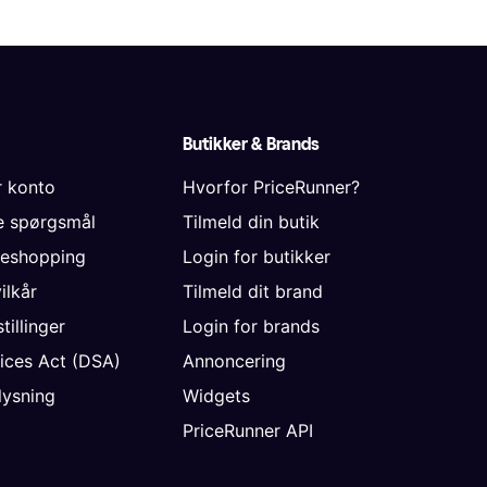
Butikker & Brands
r konto
Hvorfor PriceRunner?
de spørgsmål
Tilmeld din butik
neshopping
Login for butikker
vilkår
Tilmeld dit brand
tillinger
Login for brands
vices Act (DSA)
Annoncering
ysning
Widgets
PriceRunner API