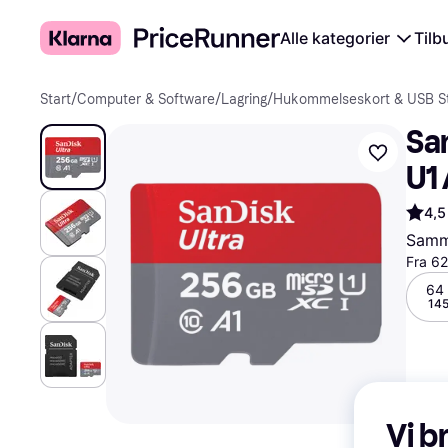
Alle kategorier
Tilb
Start
/
Computer & Software
/
Lagring
/
Hukommelseskort & USB St
San
U1
4,5
Samme
Fra 62
64
145
Vi b