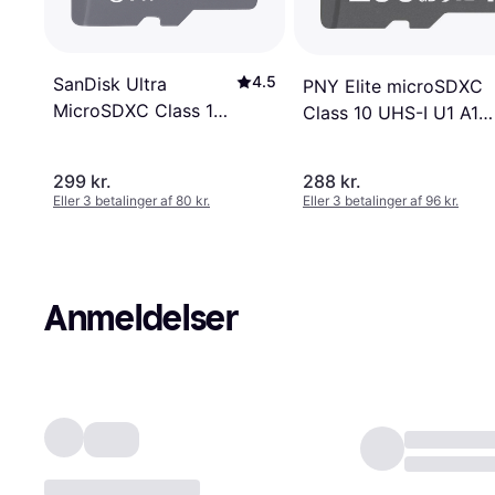
4.5
SanDisk Ultra
PNY Elite microSDXC
MicroSDXC Class 10
Class 10 UHS-I U1 A1
UHS-I U1 A1 150MB/s
100MB/s 256GB +Adap
256GB
299 kr.
288 kr.
Eller 3 betalinger af 80 kr.
Eller 3 betalinger af 96 kr.
Anmeldelser