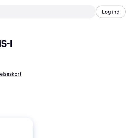
Log ind
Annonce
Annonce
-I 
lseskort