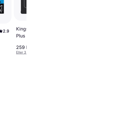
I U1 45MB/s 256GB
+adapter
Kingston Canvas Select
2.9
Plus Gen3 microSDXC
256GB
259 kr.
259 kr.
Eller 3 betalinger af 86 kr.