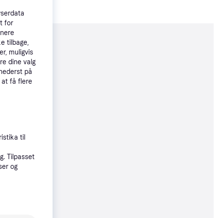
wserdata
t for
tnere
e tilbage,
moveret
r, muligvis
re dine valg
 nederst på
99 kr.
 at få flere
9 kr.
stika til
. Tilpasset
øbsgaranti
ser og
0 kr.
33 kr./md.