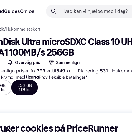
ud
Guides
Om os
ik
/
Hukommelseskort
Disk Ultra microSDXC Class 10 UHS
 A1 100MB/s 256GB
Overvåg pris
Sammenlign
nlign priser fra
399 kr.
til
549 kr.
·
Placering 
531 
i 
Hukomme
 kr./md. med
Prøv fleksible betalinger*
 GB
256 GB
 kr.
186 kr.
ruger cookies på PriceRunner