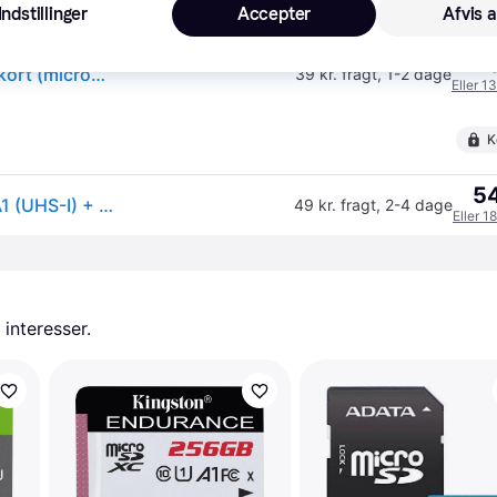
K
Indstillinger
Accepter
Afvis a
40
(ComputerSalg) SanDisk Ultra - Flashhukommelseskort (microSDXC til SD adapter inkluderet) - 256 GB - A1 / UHS Class 1 / Class10 - microSDXC UHS-I
39 kr. fragt
,
1-2 dage
Eller 1
K
54
SanDisk Ultra MicroSDXC til Chromebooks 256GB A1 (UHS-I) + Adapter
49 kr. fragt
,
2-4 dage
Eller 1
 interesser.