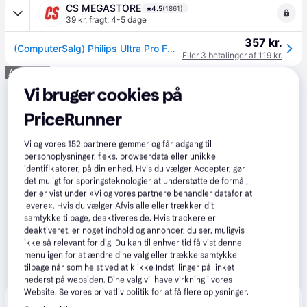
CS MEGASTORE
4.5
(1861)
39 kr. fragt
,
4-5 dage
357 kr.
(ComputerSalg) Philips Ultra Pro FM25MP65B - Flashhukommelseskort (SD adapter inkluderet) - 256 GB - A1 / Video Class V30 / UHS-I U3 / Class10 - microSDXC
Eller 3 betalinger af 119 kr.
Annonce
Vi bruger cookies på
PriceRunner
Vi og vores
152
partnere gemmer og får adgang til
personoplysninger, f.eks. browserdata eller unikke
identifikatorer, på din enhed. Hvis du vælger Accepter, gør
det muligt for sporingsteknologier at understøtte de formål,
der er vist under »Vi og vores partnere behandler datafor at
levere«. Hvis du vælger Afvis alle eller trækker dit
samtykke tilbage, deaktiveres de. Hvis trackere er
deaktiveret, er noget indhold og annoncer, du ser, muligvis
ikke så relevant for dig. Du kan til enhver tid få vist denne
menu igen for at ændre dine valg eller trække samtykke
tilbage når som helst ved at klikke Indstillinger på linket
nederst på websiden. Dine valg vil have virkning i vores
Website. Se vores privatliv politik for at få flere oplysninger.
Produktet fås også hos 
2
butikker
, som ikke er 