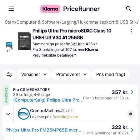
Start
/
Computer & Software
/
Lagring
/
Hukommelseskort & USB Stik
/
Philips Ultra Pro microSDXC Class 10 
UHS-I U3 V30 A1 256GB
Sammenlign priser fra
322 kr.
til
425 kr.
Fra 3 betalinger af 107 kr. med
+
1
Prøv fleksible betalinger*
Versioner
Promoveret
Pris med fragt
Fra CS MEGASTORE
ANNONCE
357 kr.
39 kr. fragt
,
4-5 dage
Eller 3 betalinger af 119 kr.
(ComputerSalg) Philips Ultra Pro FM25MP65B - Flashhukommelseskort (SD adapter inkluderet) - 256 GB - A1 / Video Class V30 / UHS-I U3 / Class10 - microSDXC
CompuMail
4.7
(1211)
·
Laveste pris
Bestillingsvare
322 kr.
Philips Ultra Pro FM25MP65B microSDXC 256GB 100MB/s --> På fjernlager, levevering hos dig 13-08-2026
Eller 3 betalinger af 107 kr.