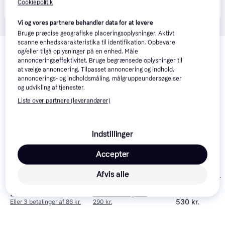
Vis alle
Cookiepolitik
betalende kunde i denne kategori.
Vi og vores partnere behandler data for at levere
Bruge præcise geografiske placeringsoplysninger. Aktivt
Relaterede produkter
scanne enhedskarakteristika til identifikation. Opbevare
og/eller tilgå oplysninger på en enhed. Måle
Se vores forslag til andre produkter, der matcher dine 
annonceringseffektivitet. Bruge begrænsede oplysninger til
interesser.
Vis alle
at vælge annoncering. Tilpasset annoncering og indhold,
annoncerings- og indholdsmåling, målgruppeundersøgelser
og udvikling af tjenester.
Liste over partnere (leverandører)
Indstillinger
Accepter
Samsung Micro SDXC
LEXAR High
Kingston Canvas
P9 Express 512GB
Afvis alle
Performance
Select Plus Gen3
microSDXC
991 kr.
microSDXC 256GB
259 kr.
Eller 3 betalinger af
Class 10 UHS-I
530 kr.
Eller 3 betalinger af 86 kr.
290 kr.
U3 V30 A1
95/45MB/s