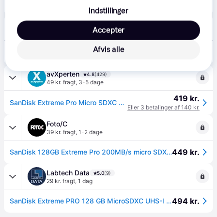
381 kr.
SanDisk SanDisk Extreme Pro microSDXC 128GB 200MB/s.
Indstillinger
MyTrendyPhone
Accepter
39 kr. fragt
,
1 dag
389 kr.
Afvis alle
SanDisk Extreme Pro microSDXC-hukommelseskort SDSQXCD-128G-GN6MA - 128 GB
Eller 3 betalinger af 130 kr.
avXperten
4.8
(429)
49 kr. fragt
,
3-5 dage
419 kr.
SanDisk Extreme Pro Micro SDXC Kort 128GB V30 A2 (UHS-I)
Eller 3 betalinger af 140 kr.
Foto/C
39 kr. fragt
,
1-2 dage
449 kr.
SanDisk 128GB Extreme Pro 200MB/s micro SDXC.
Labtech Data
5.0
(9)
29 kr. fragt
,
1 dag
494 kr.
SanDisk Extreme PRO 128 GB MicroSDXC UHS-I Class 10