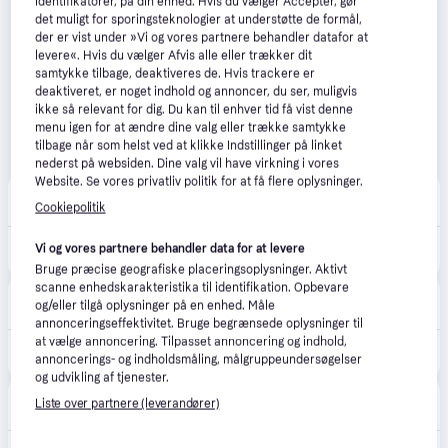
identifikatorer, på din enhed. Hvis du vælger Accepter, gør
det muligt for sporingsteknologier at understøtte de formål,
der er vist under »Vi og vores partnere behandler datafor at
levere«. Hvis du vælger Afvis alle eller trækker dit
samtykke tilbage, deaktiveres de. Hvis trackere er
deaktiveret, er noget indhold og annoncer, du ser, muligvis
ikke så relevant for dig. Du kan til enhver tid få vist denne
menu igen for at ændre dine valg eller trække samtykke
tilbage når som helst ved at klikke Indstillinger på linket
nederst på websiden. Dine valg vil have virkning i vores
Website. Se vores privatliv politik for at få flere oplysninger.
CS MEGASTORE
4.5
(1863)
Cookiepolitik
39 kr. fragt
,
1-2 dage
290 kr.
Vi og vores partnere behandler data for at levere
(ComputerSalg) SanDisk Extreme PRO - Flashhukommelseskort (microSDXC til SD adapter inkluderet) - 128 GB - A2 / Video Class V30 / UHS-I U3 / Class10 - microSDXC UHS
Eller 3 betalinger af 97 kr.
Bruge præcise geografiske placeringsoplysninger. Aktivt
scanne enhedskarakteristika til identifikation. Opbevare
24hshop.dk
2.2
(24)
og/eller tilgå oplysninger på en enhed. Måle
49 kr. fragt
,
2-4 dage
annonceringseffektivitet. Bruge begrænsede oplysninger til
at vælge annoncering. Tilpasset annoncering og indhold,
349 kr.
Hukommelseskort SanDisk Extreme Pro microSDXC - 128GB.
annoncerings- og indholdsmåling, målgruppeundersøgelser
og udvikling af tjenester.
FM Sikring
5.0
(1)
Liste over partnere (leverandører)
44 kr. fragt
,
1-5 dage