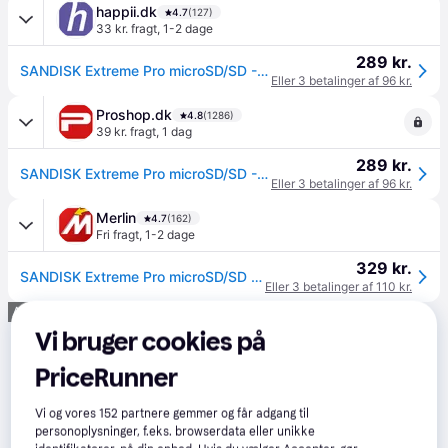
happii.dk
4.7
(127)
33 kr. fragt
,
1-2 dage
289 kr.
SANDISK Extreme Pro microSD/SD - 200MB/s - 128GB
Eller 3 betalinger af 96 kr.
Proshop.dk
4.8
(1286)
39 kr. fragt
,
1 dag
289 kr.
SANDISK Extreme Pro microSD/SD - 200MB/s - 128GB
Eller 3 betalinger af 96 kr.
Merlin
4.7
(162)
Fri fragt
,
1-2 dage
329 kr.
SANDISK Extreme Pro microSD/SD - 200MB/s - 128GB
Eller 3 betalinger af 110 kr.
Annonce
Vi bruger cookies på
PriceRunner
Vi og vores
152
partnere gemmer og får adgang til
personoplysninger, f.eks. browserdata eller unikke