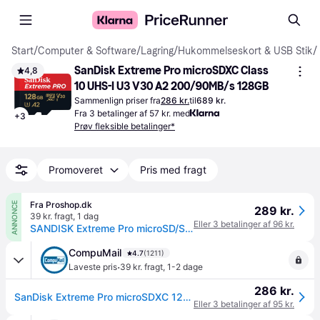
Start
/
Computer & Software
/
Lagring
/
Hukommelseskort & USB Stik
/
SanDisk Extreme Pro microSDXC Class 
4,8
10 UHS-I U3 V30 A2 200/90MB/s 128GB
Sammenlign priser fra
286 kr.
til
689 kr.
Fra 3 betalinger af 57 kr. med
+
3
Prøv fleksible betalinger*
Promoveret
Pris med fragt
Fra Proshop.dk
ANNONCE
289 kr.
39 kr. fragt
,
1 dag
Eller 3 betalinger af 96 kr.
SANDISK Extreme Pro microSD/SD - 200MB/s - 128GB
CompuMail
4.7
(1211)
·
Laveste pris
39 kr. fragt
,
1-2 dage
286 kr.
SanDisk Extreme Pro microSDXC 128GB 200MB/s --> På lager, levering hos dig 07-08-2026
Eller 3 betalinger af 95 kr.