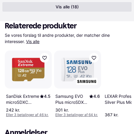
Vis alle (18)
Relaterede produkter
Se vores forslag til andre produkter, der matcher dine 
interesser.
Vis alle
Samsung EVO
4.6
LEXAR Professi
SanDisk Extreme
4.5
Plus microSDXC
Silver Plus Mi
microSDXC
Class10 UHS-I
Class 10 UHS-
Class 10 UHS-I
242 kr.
301 kr.
U3 V30 A2
V30 A2 205/1
U3 V30 A2
367 kr.
Eller 3 betalinger af 46 kr.
Eller 3 betalinger af 64 kr.
160/120MB/s
128GB +SD ad
190/90MB/s
128GB +SD
128GB +SD
Anmeldelser
adapter
Adapter