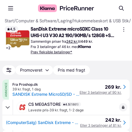
Start
/
Computer & Software
/
Lagring
/
Hukommelseskort & USB Stik
/
SanDisk Extreme microSDXC Class 10 
4,5
UHS-I U3 V30 A2 190/90MB/s 128GB +SD 
Adapter
Sammenlign priser fra
242 kr.
til
449 kr.
Fra 3 betalinger af 46 kr. med
+
2
Prøv fleksible betalinger*
Promoveret
Pris med fragt
Fra Proshop.dk
ANNONCE
269 kr.
39 kr. fragt
,
1 dag
Eller 3 betalinger af 90 kr.
SANDISK Extreme MicroSD/SD - 190MB/s - 128GB
CS MEGASTORE
4.5
(1861)
·
Laveste pris
39 kr. fragt
,
1-2 dage
242 kr.
(ComputerSalg) SanDisk Extreme - Flashhukommelseskort (microSDXC til SD adapter inkluderet) - 128 GB - A2 / Video Class V30 / UHS-I U3 / Class10 - microSDXC UHS-I
Eller 3 betalinger af 81 kr.