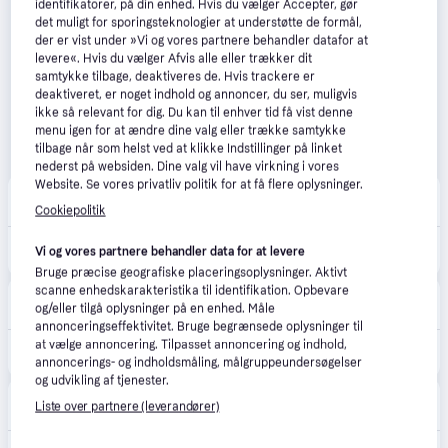
identifikatorer, på din enhed. Hvis du vælger Accepter, gør
det muligt for sporingsteknologier at understøtte de formål,
der er vist under »Vi og vores partnere behandler datafor at
levere«. Hvis du vælger Afvis alle eller trækker dit
samtykke tilbage, deaktiveres de. Hvis trackere er
deaktiveret, er noget indhold og annoncer, du ser, muligvis
ikke så relevant for dig. Du kan til enhver tid få vist denne
menu igen for at ændre dine valg eller trække samtykke
tilbage når som helst ved at klikke Indstillinger på linket
nederst på websiden. Dine valg vil have virkning i vores
Website. Se vores privatliv politik for at få flere oplysninger.
avXperten
4.8
(428)
49 kr. fragt
,
1 dag
Cookiepolitik
249 kr.
SanDisk Extreme Micro SDXC Kort 128GB V30 A2 (UHS-I)
Vi og vores partnere behandler data for at levere
Eller 3 betalinger af 83 kr.
Bruge præcise geografiske placeringsoplysninger. Aktivt
scanne enhedskarakteristika til identifikation. Opbevare
DJI Store Danmark
4.2
(33)
og/eller tilgå oplysninger på en enhed. Måle
Fri fragt
,
1-2 dage
annonceringseffektivitet. Bruge begrænsede oplysninger til
at vælge annoncering. Tilpasset annoncering og indhold,
299 kr.
SanDisk Extreme MicroSD/SD - 190MB/s - 128GB
annoncerings- og indholdsmåling, målgruppeundersøgelser
og udvikling af tjenester.
Proshop.dk
4.8
(1280)
Liste over partnere (leverandører)
39 kr. fragt
,
1 dag
269 kr.