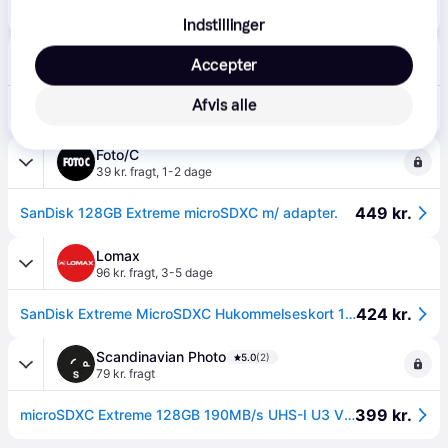
SANDISK Extreme MicroSD/SD - 190MB/s - 128GB
Eller 3 betalinger af 90 kr.
Indstillinger
Droner.dk
5.0
(1)
Accepter
39 kr. fragt
,
1-2 dage
399 kr.
Afvis alle
SanDisk 128GB microSD-hukommelseskort.
Eller 3 betalinger af 133 kr.
Foto/C
39 kr. fragt
,
1-2 dage
449 kr.
SanDisk 128GB Extreme microSDXC m/ adapter.
Lomax
96 kr. fragt
,
3-5 dage
424 kr.
SanDisk Extreme MicroSDXC Hukommelseskort 128 GB
Scandinavian Photo
5.0
(2)
79 kr. fragt
399 kr.
microSDXC Extreme 128GB 190MB/s UHS-I U3 V27