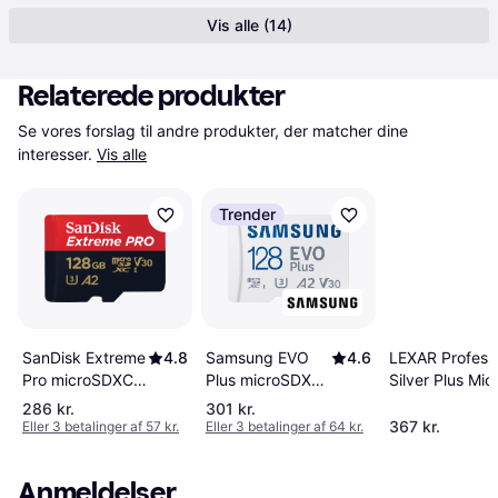
Vis alle (14)
Relaterede produkter
Se vores forslag til andre produkter, der matcher dine 
interesser.
Vis alle
Trender
SanDisk Extreme
4.8
Samsung EVO
4.6
LEXAR Professi
Pro microSDXC
Plus microSDXC
Silver Plus Mi
Class 10 UHS-I
Class10 UHS-I
Class 10 UHS-
286 kr.
301 kr.
U3 V30 A2
U3 V30 A2
V30 A2 205/1
367 kr.
Eller 3 betalinger af 57 kr.
Eller 3 betalinger af 64 kr.
200/90MB/s
160/120MB/s
128GB +SD ad
128GB
128GB +SD
Anmeldelser
adapter