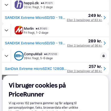
happii.dk
4.7
(127)
33 kr. fragt
,
1-2 dage
249 kr.
SANDISK Extreme MicroSD/SD - 190MB/s - 128GB
Eller 3 betalinger af 83 kr.
Merlin
4.7
(161)
Fri fragt
,
1-2 dage
289 kr.
SANDISK Extreme MicroSD/SD - 190MB/s - 128GB
Eller 3 betalinger af 96 kr.
CompuMail
4.7
(1210)
39 kr. fragt
,
5-6 dage
257 kr.
SanDisk Extreme microSDXC 128GB 190MB/s --> På fjernlager, levevering hos dig 12-08-2026
Eller 3 betalinger af 86 kr.
Annonce
Vi bruger cookies på
PriceRunner
Vi og vores
152
partnere gemmer og får adgang til
personoplysninger, f.eks. browserdata eller unikke