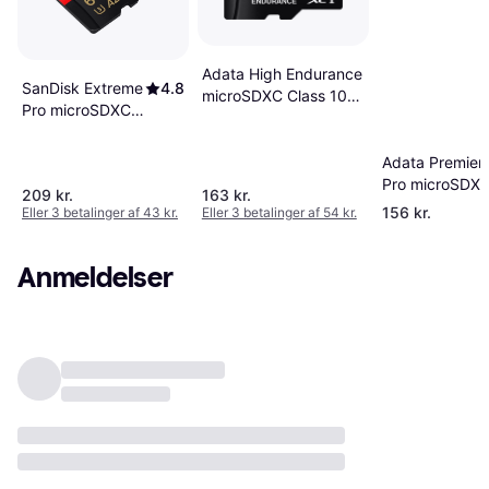
Adata High Endurance
SanDisk Extreme
4.8
microSDXC Class 10
Pro microSDXC
UHS-I U3 V30 A2
Class 10 UHS-I
64GB
U3 V30 A2
Adata Premier
200/90MB/s
Pro microSDX
209 kr.
163 kr.
64GB +SD
Class 10 UHS-I
156 kr.
Eller 3 betalinger af 43 kr.
Eller 3 betalinger af 54 kr.
adapter
U3 V30 A2
100/80MB/s
Anmeldelser
64GB