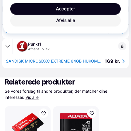
SanDisk Extreme microSDXC 64GB 170MB/s --> På vej ind, levering hos dig 11-08-2026
Eller 3 betalinger af 66 kr.
Accepter
Foto/C
39 kr. fragt
,
1-2 dage
Afvis alle
295 kr.
SanDisk 64GB Extreme MicroSDXC.
Punkt1
Afhent i butik
169 kr.
SANDISK MICROSDXC EXTREME 64GB HUKOMMELSESKORT A2 C10.
Relaterede produkter
Se vores forslag til andre produkter, der matcher dine 
interesser.
Vis alle