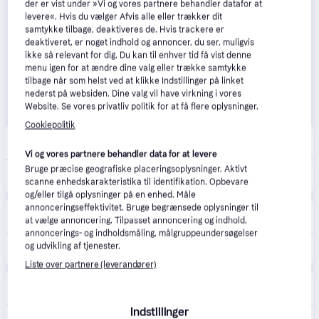
der er vist under »Vi og vores partnere behandler datafor at
levere«. Hvis du vælger Afvis alle eller trækker dit
samtykke tilbage, deaktiveres de. Hvis trackere er
deaktiveret, er noget indhold og annoncer, du ser, muligvis
ikke så relevant for dig. Du kan til enhver tid få vist denne
menu igen for at ændre dine valg eller trække samtykke
tilbage når som helst ved at klikke Indstillinger på linket
nederst på websiden. Dine valg vil have virkning i vores
Website. Se vores privatliv politik for at få flere oplysninger.
Cookiepolitik
Merlin
4.7
(161)
Fri fragt
,
1-2 dage
Vi og vores partnere behandler data for at levere
Bruge præcise geografiske placeringsoplysninger. Aktivt
219 kr.
SANDISK Extreme MicroSD/SD - 170MB/s - 64GB
scanne enhedskarakteristika til identifikation. Opbevare
Eller 3 betalinger af 73 kr.
og/eller tilgå oplysninger på en enhed. Måle
annonceringseffektivitet. Bruge begrænsede oplysninger til
DJI Store Danmark
4.2
(33)
at vælge annoncering. Tilpasset annoncering og indhold,
Fri fragt
,
1-2 dage
annoncerings- og indholdsmåling, målgruppeundersøgelser
og udvikling af tjenester.
229 kr.
SanDisk Extreme MicroSD/SD - 170MB/s - 64GB
Liste over partnere (leverandører)
CompuMail
4.7
(1210)
39 kr. fragt
,
3-4 dage
Indstillinger
199 kr.