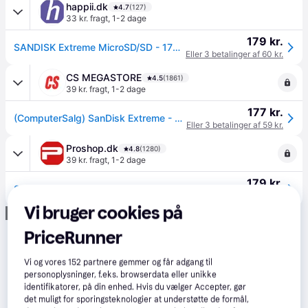
happii.dk
4.7
(127)
33 kr. fragt
,
1-2 dage
179 kr.
SANDISK Extreme MicroSD/SD - 170MB/s - 64GB
Eller 3 betalinger af 60 kr.
CS MEGASTORE
4.5
(1861)
39 kr. fragt
,
1-2 dage
177 kr.
(ComputerSalg) SanDisk Extreme - Flashhukommelseskort (microSDXC til SD adapter inkluderet) - 64 GB - A2 / Video Class V30 / UHS-I U3 / Class10 - microSDXC UHS-I
Eller 3 betalinger af 59 kr.
Proshop.dk
4.8
(1280)
39 kr. fragt
,
1-2 dage
179 kr.
SANDISK Extreme MicroSD/SD - 170MB/s - 64GB
Eller 3 betalinger af 60 kr.
Vi bruger cookies på
Annonce
PriceRunner
Vi og vores
152
partnere gemmer og får adgang til
personoplysninger, f.eks. browserdata eller unikke
identifikatorer, på din enhed. Hvis du vælger Accepter, gør
det muligt for sporingsteknologier at understøtte de formål,