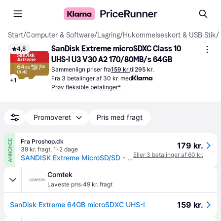
Start
/
Computer & Software
/
Lagring
/
Hukommelseskort & USB Stik
/
SanDisk Extreme microSDXC Class 10 
4,8
UHS-I U3 V30 A2 170/80MB/s 64GB
Sammenlign priser fra
159 kr.
til
295 kr.
Fra 3 betalinger af 30 kr. med
+
1
Prøv fleksible betalinger*
Promoveret
Pris med fragt
Fra Proshop.dk
ANNONCE
179 kr.
39 kr. fragt
,
1-2 dage
Eller 3 betalinger af 60 kr.
SANDISK Extreme MicroSD/SD - 170MB/s - 64GB
Comtek
·
Laveste pris
49 kr. fragt
159 kr.
SanDisk Extreme 64GB microSDXC UHS-I