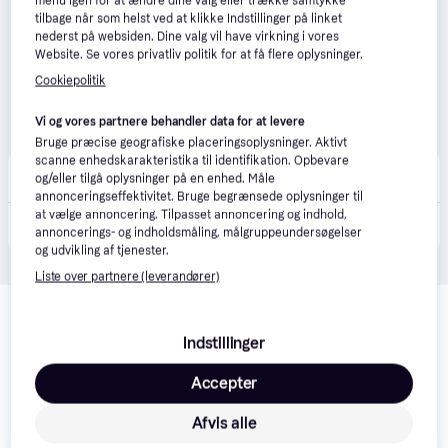
menu igen for at ændre dine valg eller trække samtykke
tilbage når som helst ved at klikke Indstillinger på linket
nederst på websiden. Dine valg vil have virkning i vores
Website. Se vores privatliv politik for at få flere oplysninger.
Cookiepolitik
Vi og vores partnere behandler data for at levere
Bruge præcise geografiske placeringsoplysninger. Aktivt
scanne enhedskarakteristika til identifikation. Opbevare
avXperten
4.8
(429)
og/eller tilgå oplysninger på en enhed. Måle
Bestillingsvare
annonceringseffektivitet. Bruge begrænsede oplysninger til
at vælge annoncering. Tilpasset annoncering og indhold,
6.995 kr.
SanDisk Extreme Pro SDXC 2TB Hukommelseskort - UHS-I, 250MB/s, C10, U3, V30
annoncerings- og indholdsmåling, målgruppeundersøgelser
Eller 3 betalinger af 2.332 kr.
og udvikling af tjenester.
Liste over partnere (leverandører)
Relaterede produkter
Se vores forslag til andre produkter, der matcher dine 
Indstillinger
interesser.
Vis alle
Accepter
Afvis alle