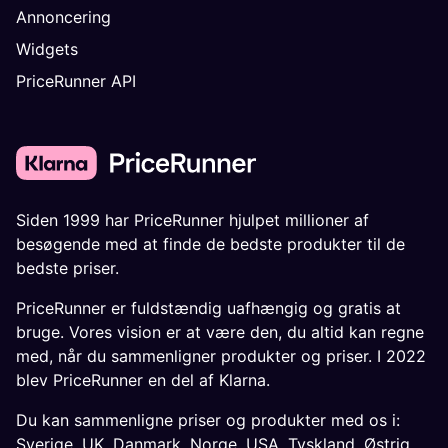
Annoncering
Widgets
PriceRunner API
Siden 1999 har PriceRunner hjulpet millioner af
besøgende med at finde de bedste produkter til de
bedste priser.
PriceRunner er fuldstændig uafhængig og gratis at
bruge. Vores vision er at være den, du altid kan regne
med, når du sammenligner produkter og priser. I 2022
blev PriceRunner en del af Klarna.
Du kan sammenligne priser og produkter med os i:
Sverige
,
UK
,
Danmark
,
Norge
,
USA
,
Tyskland
,
Østrig
,