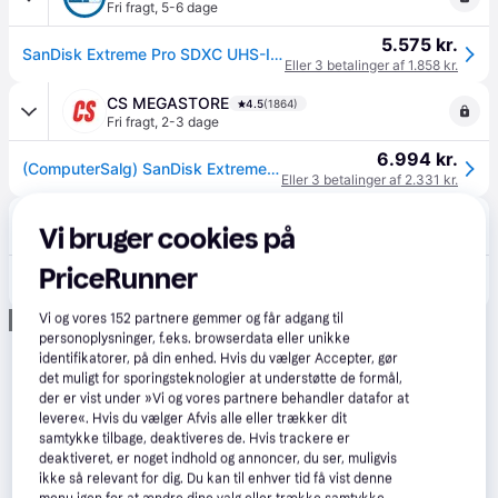
Fri fragt
,
5-6 dage
5.575 kr.
SanDisk Extreme Pro SDXC UHS-I Memory Card 2TB 250MB/s --> På fjernlager, levevering hos dig 11-08-2026
Eller 3 betalinger af 1.858 kr.
CS MEGASTORE
4.5
(1864)
Fri fragt
,
2-3 dage
6.994 kr.
(ComputerSalg) SanDisk Extreme Pro - Flashhukommelseskort - 2 TB - Video Class V30 / UHS-I U3 / Class10 - SDXC UHS-I
Eller 3 betalinger af 2.331 kr.
Foto/C
Vi bruger cookies på
Fri fragt
,
2-7 dage
PriceRunner
6.995 kr.
Sandisk 2TB Extreme Pro SDXC V30 UHS-I U3, Class 10.
Annonce
Vi og vores
152
partnere gemmer og får adgang til
personoplysninger, f.eks. browserdata eller unikke
identifikatorer, på din enhed. Hvis du vælger Accepter, gør
det muligt for sporingsteknologier at understøtte de formål,
der er vist under »Vi og vores partnere behandler datafor at
levere«. Hvis du vælger Afvis alle eller trækker dit
samtykke tilbage, deaktiveres de. Hvis trackere er
deaktiveret, er noget indhold og annoncer, du ser, muligvis
ikke så relevant for dig. Du kan til enhver tid få vist denne