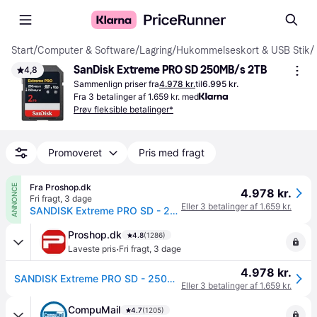
Start
/
Computer & Software
/
Lagring
/
Hukommelseskort & USB Stik
/
SanDisk Extreme PRO SD 250MB/s 2TB
4,8
Sammenlign priser fra
4.978 kr.
til
6.995 kr.
Fra 3 betalinger af 1.659 kr. med
Prøv fleksible betalinger*
Promoveret
Pris med fragt
Fra Proshop.dk
ANNONCE
4.978 kr.
Fri fragt
,
3 dage
Eller 3 betalinger af 1.659 kr.
SANDISK Extreme PRO SD - 250MB/s - 2TB
Proshop.dk
4.8
(1286)
·
Laveste pris
Fri fragt
,
3 dage
4.978 kr.
SANDISK Extreme PRO SD - 250MB/s - 2TB
Eller 3 betalinger af 1.659 kr.
CompuMail
4.7
(1205)