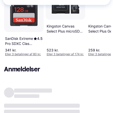
Kingston Canvas
Kingston Canv
Select Plus microSD
Select Plus Ge
512GB + Adapter
microSDXC 25
SanDisk Extreme
4.5
Pro SDXC Class
10 UHS-I U3
341 kr.
523 kr.
259 kr.
V30
Eller 3 betalinger af 80 kr.
Eller 3 betalinger af 174 kr.
Eller 3 betalinger 
200/90MB/s
128GB
Anmeldelser