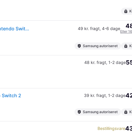
K
48
Samsung MicroSD Express Hukommelseskort til Nintendo Switch 2 - 256GB
49 kr. fragt
,
4-6 dage
Eller 1
Samsung autoriseret
K
55
48 kr. fragt
,
1-2 dage
42
 Switch 2
39 kr. fragt
,
1-2 dage
Samsung autoriseret
K
43
Bestillingsvare