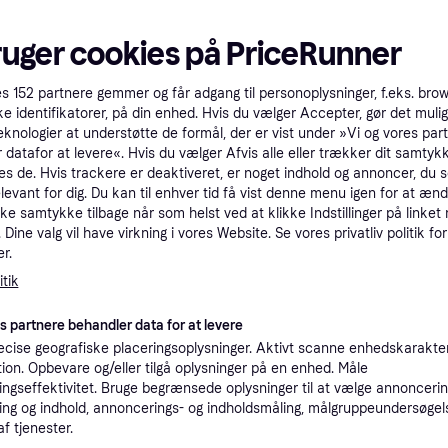
tet
Specifikationer
ruger cookies på PriceRunner
Pro
es
152
partnere gemmer og får adgang til personoplysninger, f.eks. bro
ke identifikatorer, på din enhed. Hvis du vælger Accepter, gør det mulig
eknologier at understøtte de formål, der er vist under »Vi og vores par
4
 datafor at levere«. Hvis du vælger Afvis alle eller trækker dit samtykk
39 kr. fragt
,
1-2 dage
Nintendo Switch 2 Micro SD Samsung 256 GB SD Kort - GEEKD.dk - Forventet levering: 1-2 hverdage
es de. Hvis trackere er deaktiveret, er noget indhold og annoncer, du se
Eller 
elevant for dig. Du kan til enhver tid få vist denne menu igen for at ænd
kke samtykke tilbage når som helst ved at klikke Indstillinger på linket
Samsung autoriseret
K
Dine valg vil have virkning i vores Website. Se vores privatliv politik for
r.
42
tik
- 256 GB
·
Laveste pris
39 kr. fragt
,
1 dag
Eller 1
es partnere behandler data for at levere
cise geografiske placeringsoplysninger. Aktivt scanne enhedskarakteri
ation. Opbevare og/eller tilgå oplysninger på en enhed. Måle
ngseffektivitet. Bruge begrænsede oplysninger til at vælge annoncering
45
56GB
39 kr. fragt
,
1-3 dage
ng og indhold, annoncerings- og indholdsmåling, målgruppeundersøgel
Eller 1
af tjenester.