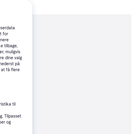
moveret
wserdata
t for
tnere
97 kr.
e tilbage,
r, muligvis
166 kr./md.
re dine valg
 nederst på
øbsgaranti
 at få flere
4 kr.
41 kr./md.
stika til
. Tilpasset
7 kr.
ser og
52 kr./md.