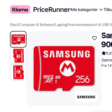
Alle kategorier
Tilb
Start
/
Computer & Software
/
Lagring
/
Hukommelseskort & USB St
Sa
90
5,0
Samme
Fra 14