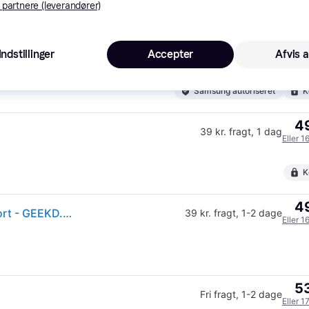
 partnere (leverandører)
50
33 kr. fragt
,
1-2 dage
Indstillinger
Accepter
Afvis a
Eller 1
Samsung autoriseret
K
49
39 kr. fragt
,
1 dag
Eller 1
K
49
Nintendo Switch 2 Micro SD Samsung 256 GB SD Kort - GEEKD.dk - Forventet levering: 1-2 hverdage
39 kr. fragt
,
1-2 dage
Eller 1
53
Fri fragt
,
1-2 dage
Eller 1