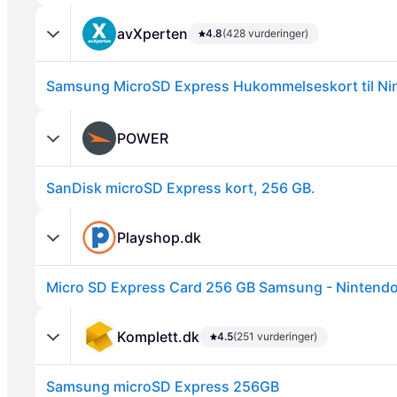
avXperten
4.8
(428 vurderinger)
POWER
SanDisk microSD Express kort, 256 GB.
Annonce
Playshop.dk
Micro SD Express Card 256 GB Samsung - Nintendo
Komplett.dk
4.5
(251 vurderinger)
Samsung microSD Express 256GB