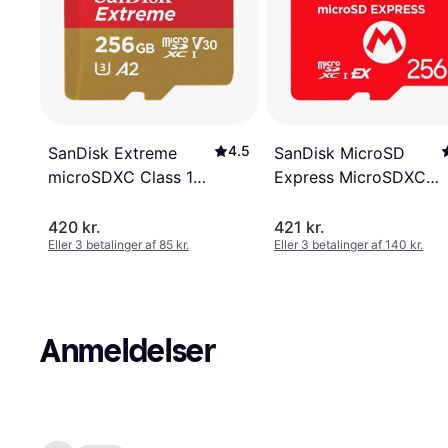
4.5
SanDisk MicroSD
SanDisk Extreme
Express MicroSDXC
microSDXC Class 10
Class 10 UHS-I U3
UHS-I U3 V30 A2
880/650MB/s 256GB
190/130MB/s 256GB
420 kr.
421 kr.
Eller 3 betalinger af 85 kr.
Eller 3 betalinger af 140 kr.
+Adapter
Anmeldelser