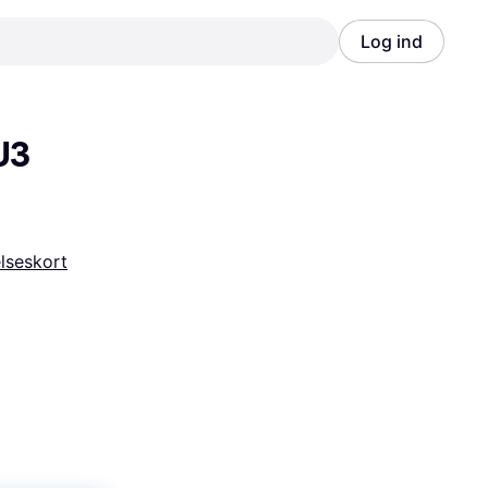
Log ind
Annonce
Annonce
3 
seskort