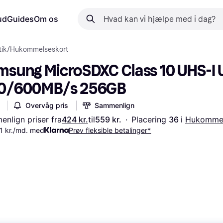
ud
Guides
Om os
ik
/
Hukommelseskort
msung MicroSDXC Class 10 UHS-I U
0/600MB/s 256GB
Overvåg pris
Sammenlign
nlign priser fra
424 kr.
til
559 kr.
·
Placering 
36 
i 
Hukommel
1 kr./md. med
Prøv fleksible betalinger*