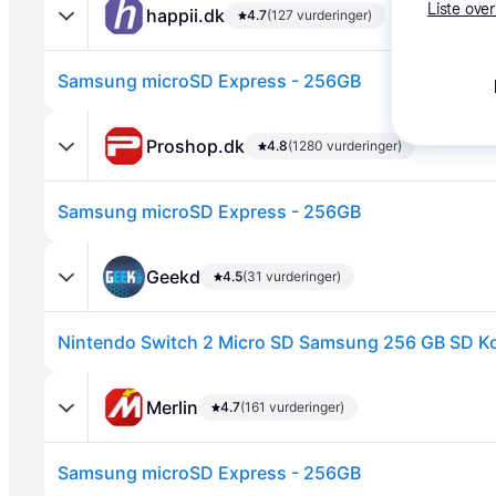
Liste over
happii.dk
4.7
(127 vurderinger)
Samsung microSD Express - 256GB
Proshop.dk
4.8
(1280 vurderinger)
Samsung microSD Express - 256GB
Annonce
Geekd
4.5
(31 vurderinger)
Merlin
4.7
(161 vurderinger)
Samsung microSD Express - 256GB