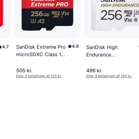
4.9
SanDisk Extreme Pro
SanDisk High
4.7
microSDXC Class 10
Endurance
UHS-I U3 V30 A2
microSDXC Class 10
200/140MB/s 256GB
UHS-I U3 V30 256GB
505 kr.
496 kr.
Eller 3 betalinger af 125 kr.
Eller 3 betalinger af 165 kr.
+Adapter