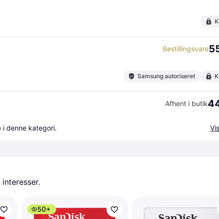
K
55
Bestillingsvare
Samsung autoriseret
K
44
Afhent i butik
 i denne kategori.
Vis
 interesser.
50+