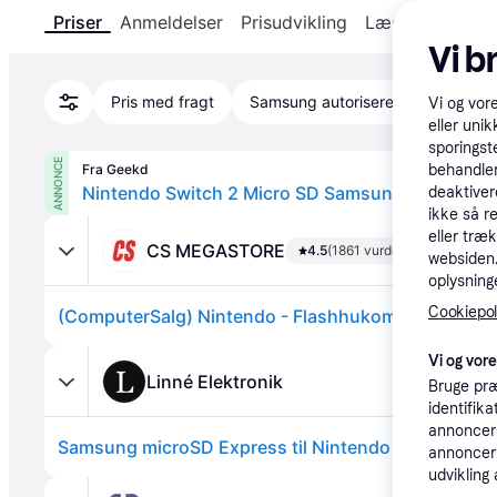
Priser
Anmeldelser
Prisudvikling
Læs om produk
Vi b
Pris med fragt
Samsung autoriseret
Vi og vor
eller unik
sporingst
ANNONCE
Fra Geekd
behandler
deaktiver
ikke så r
eller træ
CS MEGASTORE
4.5
(1861 vurderinger)
websiden. 
oplysninge
Cookiepoli
(ComputerSalg) Nintendo - Flashhukommelseskort 
Vi og vor
Linné Elektronik
Bruge præ
identifik
annonceri
Samsung microSD Express til Nintendo Switch 2 2
annonceri
udvikling 