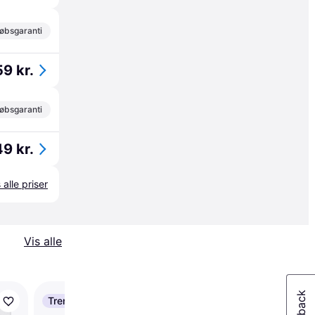
øbsgaranti
9 kr.
øbsgaranti
9 kr.
 alle priser
Vis alle
Trender