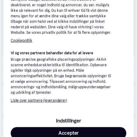
deaktiveret, er noget indhold og annoncer, du ser, muligvis
ikke så relevant for dig. Du kan til enhver tid få vist denne
menu igen for at ændre dine valg eller trække samtykke
tilbage når som helst ved at klikke Indstillinger på linket
nederst på websiden. Dine valg vil have virkning i vores
Website. Se vores privatliv politik for at få flere oplysninger.
Cookiepolitik
Vi og vores partnere behandler data for at levere
Merlin
4.7
(161)
Bruge præcise geografiske placeringsoplysninger. Aktivt
Fri fragt
,
1-2 dage
scanne enhedskarakteristika til identifikation. Opbevare
og/eller tilgå oplysninger på en enhed. Måle
174 kr.
annonceringseffektivitet. Bruge begrænsede oplysninger til
Kingston Canvas Select Plus Gen3 MicroSD/SD - 100MB/s - 64GB
Eller 3 betalinger af 58 kr.
at vælge annoncering. Tilpasset annoncering og indhold,
annoncerings- og indholdsmåling, målgruppeundersøgelser
Proshop.dk
4.8
(1280)
og udvikling af tjenester.
39 kr. fragt
,
1-2 dage
Liste over partnere (leverandører)
135 kr.
Kingston Canvas Select Plus Gen3 MicroSD/SD - 100MB/s - 64GB
Eller 3 betalinger af 45 kr.
Indstillinger
Scidata
49 kr. fragt
,
1-3 dage
Accepter