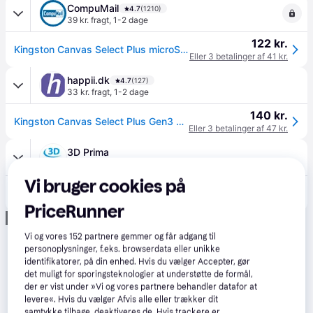
CompuMail
4.7
(1210)
39 kr. fragt
,
1-2 dage
122 kr.
Kingston Canvas Select Plus microSDXC UHS-I Memory Card 64GB 100MB/s --> På lager, levering hos dig 09-08-2026
Eller 3 betalinger af 41 kr.
happii.dk
4.7
(127)
33 kr. fragt
,
1-2 dage
140 kr.
Kingston Canvas Select Plus Gen3 MicroSD/SD - 100MB/s - 64GB
Eller 3 betalinger af 47 kr.
3D Prima
44 kr. fragt
Vi bruger cookies på
129 kr.
Kingston Canvas Select Plus microSD - 64 GB
Eller 3 betalinger af 43 kr.
PriceRunner
Annonce
Vi og vores
152
partnere gemmer og får adgang til
personoplysninger, f.eks. browserdata eller unikke
identifikatorer, på din enhed. Hvis du vælger Accepter, gør
det muligt for sporingsteknologier at understøtte de formål,
der er vist under »Vi og vores partnere behandler datafor at
levere«. Hvis du vælger Afvis alle eller trækker dit
samtykke tilbage, deaktiveres de. Hvis trackere er