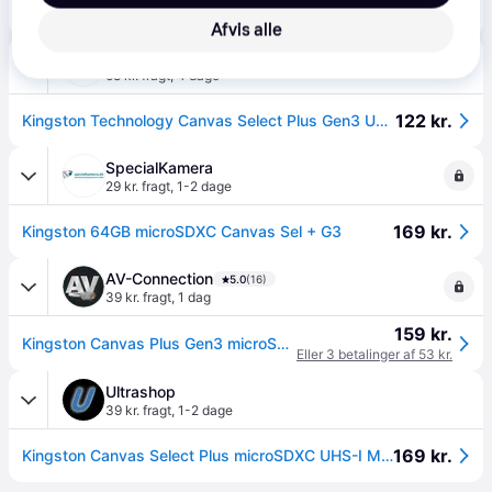
129 kr.
Kingston Technology 64 GB microSDXC Canvas Select Plus Gen3 100 MB/s A1-kort + adapter.
Afvis alle
Senetic
4.0
(14)
68 kr. fragt
,
4 dage
122 kr.
Kingston Technology Canvas Select Plus Gen3 UHS-I Klasse 10
SpecialKamera
29 kr. fragt
,
1-2 dage
169 kr.
Kingston 64GB microSDXC Canvas Sel + G3
AV-Connection
5.0
(16)
39 kr. fragt
,
1 dag
159 kr.
Kingston Canvas Plus Gen3 microSD kort + SD adapter | 64 GB
Eller 3 betalinger af 53 kr.
Ultrashop
39 kr. fragt
,
1-2 dage
169 kr.
Kingston Canvas Select Plus microSDXC UHS-I Memory Card 64GB 100MB/s.