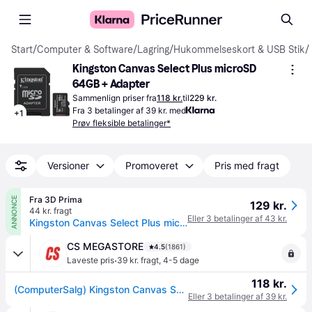
Start
/
Computer & Software
/
Lagring
/
Hukommelseskort & USB Stik
/
Kingston Canvas Select Plus microSD 
64GB + Adapter
Sammenlign priser fra
118 kr.
til
229 kr.
Fra 3 betalinger af 39 kr. med
+
1
Prøv fleksible betalinger*
Versioner
Promoveret
Pris med fragt
Fra 3D Prima
ANNONCE
129 kr.
44 kr. fragt
Eller 3 betalinger af 43 kr.
Kingston Canvas Select Plus microSD - 64 GB
CS MEGASTORE
4.5
(1861)
·
Laveste pris
39 kr. fragt
,
4-5 dage
118 kr.
(ComputerSalg) Kingston Canvas Select Plus - Flashhukommelseskort (microSDXC til SD adapter inkluderet) - 64 GB - A1 / Video Class V10 / UHS-I U1 / Class10 - microS
Eller 3 betalinger af 39 kr.