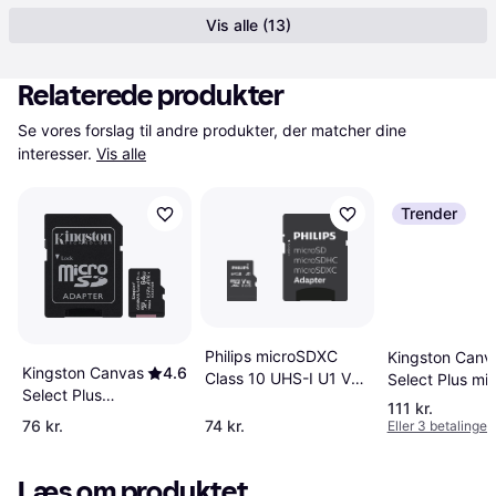
Vis alle (13)
Relaterede produkter
Se vores forslag til andre produkter, der matcher dine 
interesser.
Vis alle
Trender
Philips microSDXC
Kingston Canv
Kingston Canvas
4.6
Class 10 UHS-I U1 V10
Select Plus mi
Select Plus
A1 80MB/s 64GB +SD
64GB
111 kr.
microSDXC
adapter
76 kr.
74 kr.
Eller 3 betalinger 
Class 10 UHS-I
U1 V10 A1
100MB/s 64GB
Læs om produktet