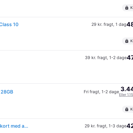
K
48
Class 10
29 kr. fragt
,
1 dag
K
47
39 kr. fragt
,
1-2 dage
3.44
 128GB
Fri fragt
,
1-2 dage
Eller 1.1
K
42
SanDisk MicroSDXC High Endurance-hukommelseskort med adapter, 128 GB
29 kr. fragt
,
1-3 dage