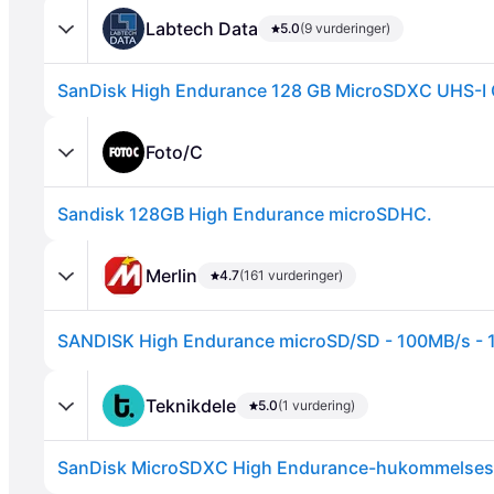
Labtech Data
5.0
(9 vurderinger)
SanDisk High Endurance 128 GB MicroSDXC UHS-I 
Foto/C
Sandisk 128GB High Endurance microSDHC.
Annonce
Merlin
4.7
(161 vurderinger)
SANDISK High Endurance microSD/SD - 100MB/s -
Teknikdele
5.0
(1 vurdering)