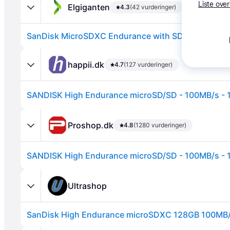
Liste over
Elgiganten
4.3
(42 vurderinger)
happii.dk
4.7
(127 vurderinger)
SANDISK High Endurance microSD/SD - 100MB/s -
Annonce
Proshop.dk
4.8
(1280 vurderinger)
SANDISK High Endurance microSD/SD - 100MB/s -
Ultrashop
SanDisk High Endurance microSDXC 128GB 100MB/