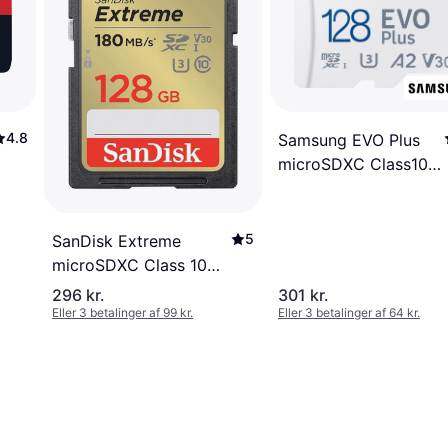
4.8
Samsung EVO Plus
microSDXC Class10
UHS-I U3 V30 A2
160/120MB/s 128GB
+SD adapter
5
SanDisk Extreme
microSDXC Class 10
UHS-I U3 V30
296 kr.
301 kr.
180/90MB/s 128GB
Eller 3 betalinger af 99 kr.
Eller 3 betalinger af 64 kr.