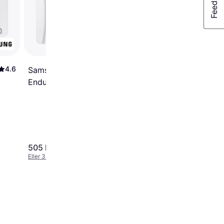
LEXAR Professional Si
Plus MicroSDXC Clas
UHS-I U3 V30 A2
205/150MB/s 128GB 
adapter
4.6
4.6
Samsung Pro
Endurance
microSDXC Class 10
UHS-I U3 V30
100/40MB/s 128GB
+Adapter
505 kr.
367 kr.
Eller 3 betalinger af 113 kr.