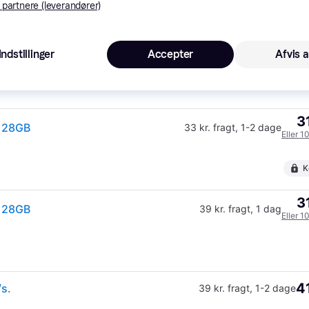
 partnere (leverandører)
K
29
SanDisk MicroSDXC Endurance with SD adapter 128 GB hukommelseskort
49 kr. fragt
,
1-2 dage
Indstillinger
Accepter
Afvis a
3
 128GB
33 kr. fragt
,
1-2 dage
Eller 1
K
3
 128GB
39 kr. fragt
,
1 dag
Eller 1
4
s.
39 kr. fragt
,
1-2 dage