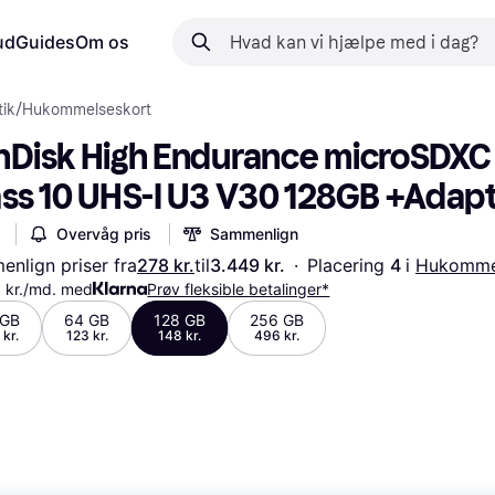
ud
Guides
Om os
ik
/
Hukommelseskort
nDisk High Endurance microSDXC 
ass 10 UHS-I U3 V30 128GB +Adap
Overvåg pris
Sammenlign
nlign priser fra
278 kr.
til
3.449 kr.
·
Placering 
4 
i 
Hukomme
 kr./md. med
Prøv fleksible betalinger*
 GB
64 GB
128 GB
256 GB
 kr.
123 kr.
148 kr.
496 kr.