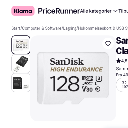
Alle kategorier
Tilb
Start
/
Computer & Software
/
Lagring
/
Hukommelseskort & USB St
Sa
Cl
4,5
Samme
Fra 49
32
197