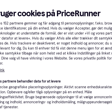
tet
Specifikationer
ruger cookies på PriceRunner
Pro
es
152
partnere gemmer og får adgang til personoplysninger, f.eks. bro
ke identifikatorer, på din enhed. Hvis du vælger Accepter, gør det mulig
eknologier at understøtte de formål, der er vist under »Vi og vores par
3
 datafor at levere«. Hvis du vælger Afvis alle eller trækker dit samtykk
39 kr. fragt
,
1 dag
 - 128GB
es de. Hvis trackere er deaktiveret, er noget indhold og annoncer, du se
Eller 
elevant for dig. Du kan til enhver tid få vist denne menu igen for at ænd
kke samtykke tilbage når som helst ved at klikke Indstillinger på linket
K
Dine valg vil have virkning i vores Website. Se vores privatliv politik for
r.
27
tik
(ComputerSalg) SanDisk High Endurance - Flashhukommelseskort (microSDXC til SD adapter inkluderet) - 128 GB - Video Class V30 / UHS-I U3 / Class10 - microSDXC UHS-I
·
Laveste pris
39 kr. fragt
,
1-2 dage
Eller 
es partnere behandler data for at levere
K
cise geografiske placeringsoplysninger. Aktivt scanne enhedskarakteri
ation. Opbevare og/eller tilgå oplysninger på en enhed. Måle
ngseffektivitet. Bruge begrænsede oplysninger til at vælge annoncering
29
SanDisk High Endurance microSDXC 128GB 100MB/s --> På lager, levering hos dig 08-08-2026
39 kr. fragt
,
1-2 dage
ng og indhold, annoncerings- og indholdsmåling, målgruppeundersøgel
Eller 
af tjenester.