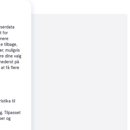
moveret
wserdata
t for
tnere
19 kr.
e tilbage,
r, muligvis
106 kr./md.
re dine valg
 nederst på
øbsgaranti
 at få flere
8 kr.
93 kr./md.
øbsgaranti
stika til
. Tilpasset
3 kr.
ser og
98 kr./md.