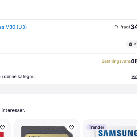
34
ss V30 (U3)
Fri fragt
K
48
Bestillingsvare
 i denne kategori.
Vis
 interesser.
Trender