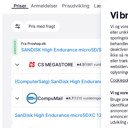
Priser
Anmeldelser
Prisudvikling
Læs om produk
Vi b
Pris med fragt
Vi og vor
eller unik
sporingst
ANNONCE
Fra Proshop.dk
behandler
SANDISK High Endurance microSD/SD - 100MB/s
deaktiver
ikke så r
eller træ
CS MEGASTORE
4.5
(1861 vurderinger)
websiden. 
oplysninge
Cookiepoli
Vi og vor
CompuMail
4.7
(1210 vurderinger)
Bruge præ
identifik
annonceri
annonceri
udvikling 