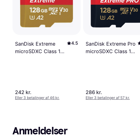
4.5
SanDisk Extreme Pro
SanDisk Extreme
microSDXC Class 10
microSDXC Class 10
UHS-I U3 V30 A2
UHS-I U3 V30 A2
200/90MB/s 128GB
190/90MB/s 128GB
+SD Adapter
242 kr.
286 kr.
Eller 3 betalinger af 46 kr.
Eller 3 betalinger af 57 kr.
Anmeldelser