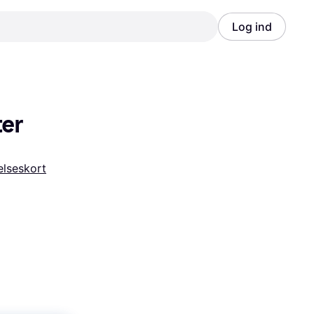
Log ind
Annonce
Annonce
ter
lseskort