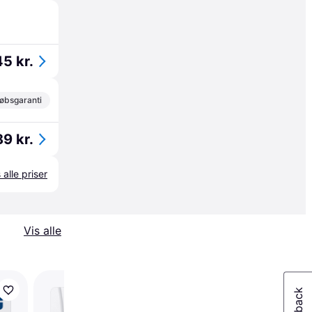
5 kr.
øbsgaranti
9 kr.
 alle priser
Vis alle