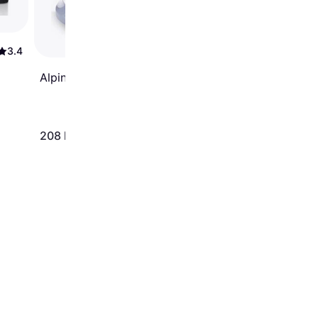
3.4
Alpina TURA-760542
208 kr.
278 kr.