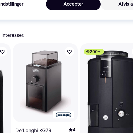
 i denne kategori.
Vis
Indstillinger
Accepter
Afvis a
 interesser.
200+
4
De'Longhi KG79