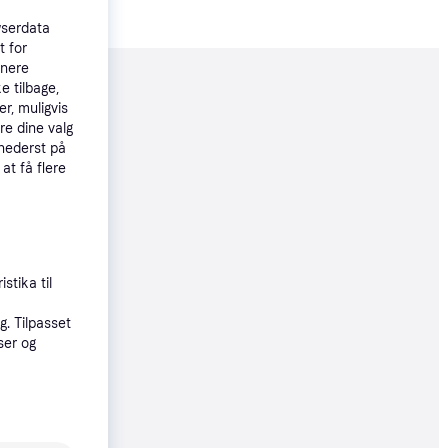
wserdata
t for
tnere
e tilbage,
moveret
r, muligvis
re dine valg
 nederst på
70 kr.
 at få flere
123 kr./md.
øbsgaranti
4 kr.
stika til
11 kr./md.
. Tilpasset
ser og
øbsgaranti
0 kr.
23 kr./md.