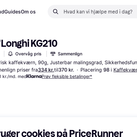
ud
Guides
Om os
'Longhi KG210
Overvåg pris
Sammenlign
risk kaffekværn, 90g, Justerbar malingsgrad, Sikkerhedsfu
nlign priser fra
334 kr.
til
370 kr.
·
Placering 
98 
i 
Kaffekvæ
1 kr./md. med
Prøv fleksible betalinger*
ruger cookies på PriceRunner