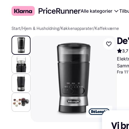
Alle kategorier
Tilb
Start
/
Hjem & Husholdning
/
Køkkenapparater
/
Kaffekværne
De
3,7
Elekt
Samme
Fra 11
Vi b