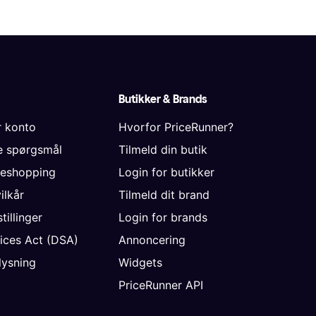
Butikker & Brands
r konto
Hvorfor PriceRunner?
de spørgsmål
Tilmeld din butik
neshopping
Login for butikker
vilkår
Tilmeld dit brand
tillinger
Login for brands
vices Act (DSA)
Annoncering
ysning
Widgets
PriceRunner API