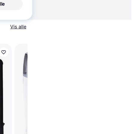
 alle priser
lle
Vis alle
Black & Decker BXC