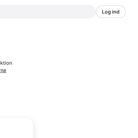
Log ind
Annonce
Annonce
nktion
rne