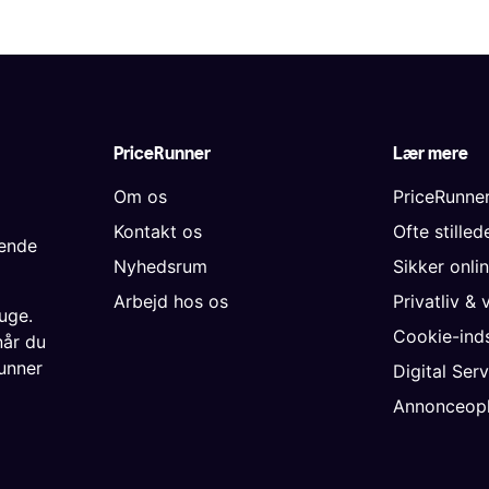
PriceRunner
Lær mere
Om os
PriceRunne
Kontakt os
Ofte stille
gende
Nyhedsrum
Sikker onli
Arbejd hos os
Privatliv & 
uge.
Cookie-inds
når du
unner
Digital Ser
Annonceopl