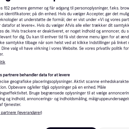
tet
Specifikationer
es
152
partnere gemmer og får adgang til personoplysninger, f.eks. bro
ke identifikatorer, på din enhed. Hvis du vælger Accepter, gør det mulig
eknologier at understøtte de formål, der er vist under »Vi og vores par
 datafor at levere«. Hvis du vælger Afvis alle eller trækker dit samtykk
Pro
es de. Hvis trackere er deaktiveret, er noget indhold og annoncer, du se
elevant for dig. Du kan til enhver tid få vist denne menu igen for at ænd
kke samtykke tilbage når som helst ved at klikke Indstillinger på linket
3
39 kr. fragt
,
4-5 dage
Dine valg vil have virkning i vores Website. Se vores privatliv politik for
 70 W
Eller 
r.
tik
K
es partnere behandler data for at levere
33
cise geografiske placeringsoplysninger. Aktivt scanne enhedskarakteri
De'Longhi KG210 Kaffemølle 70W --> På fjernlager, levevering hos dig 15-08-2026
·
Laveste pris
Bestillingsvare
Eller 1
ation. Opbevare og/eller tilgå oplysninger på en enhed. Måle
ngseffektivitet. Bruge begrænsede oplysninger til at vælge annoncering
ng og indhold, annoncerings- og indholdsmåling, målgruppeundersøgel
K
af tjenester.
37
 partnere (leverandører)
 W
39 kr. fragt
,
4-5 dage
Eller 1