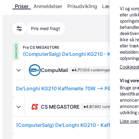
Priser
Anmeldelser
Prisudvikling
Læs om produk
Vi og vor
eller unik
sporingst
behandler
Pris med fragt
deaktiver
ikke så r
eller træ
ANNONCE
Fra CS MEGASTORE
websiden. 
(ComputerSalg) De'Longhi KG210 - Kaffemølle -
oplysninge
Cookiepoli
CompuMail
4.7
(1206 vurderinger)
Vi og vor
Bruge præ
identifik
annonceri
CS MEGASTORE
annonceri
4.5
(1862 vurderinger)
udvikling 
Liste over
(ComputerSalg) De'Longhi KG210 - Kaffemølle - 70
Annonce