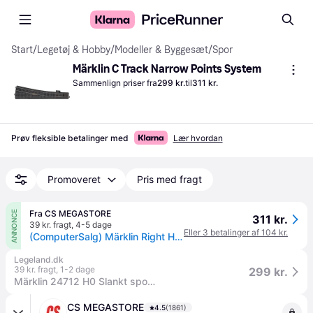
Start
/
Legetøj & Hobby
/
Modeller & Byggesæt
/
Spor
Märklin C Track Narrow Points System
Sammenlign priser fra
299 kr.
til
311 kr.
Prøv fleksible betalinger med
Lær hvordan
Promoveret
Pris med fragt
Fra CS MEGASTORE
ANNONCE
311 kr.
39 kr. fragt
,
4-5 dage
Eller 3 betalinger af 104 kr.
(ComputerSalg) Märklin Right Hand Wide Radius Turnout, 15 År, Grå
Legeland.dk
39 kr. fragt
,
1-2 dage
299 kr.
Märklin 24712 H0 Slankt sporskifte højre
CS MEGASTORE
4.5
(1861)