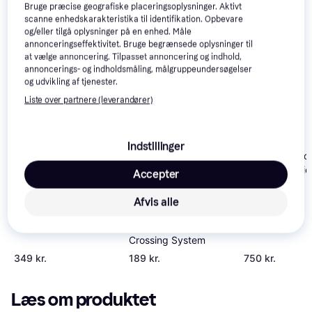
Bruge præcise geografiske placeringsoplysninger. Aktivt
Se vores forslag til andre produkter, der matcher dine 
scanne enhedskarakteristika til identifikation. Opbevare
og/eller tilgå oplysninger på en enhed. Måle
interesser.
Vis alle
annonceringseffektivitet. Bruge begrænsede oplysninger til
at vælge annoncering. Tilpasset annoncering og indhold,
annoncerings- og indholdsmåling, målgruppeundersøgelser
og udvikling af tjenester.
Liste over partnere (leverandører)
Märklin HO C Track
Indstillinger
High Speed Point
Märklin C Trac
System
Track Extensio
Accepter
1:87
Afvis alle
Märklin HO C Track
Crossing System
349 kr.
189 kr.
750 kr.
Læs om produktet