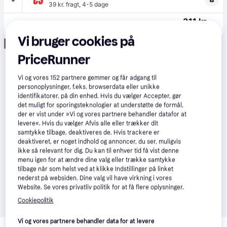
39 kr. fragt
,
4-5 dage
311 kr.
(ComputerSalg) Märklin Right Hand Wide Radius Turnout, 15 År, Grå
Eller 3 betalinger af 104 kr.
Vi bruger cookies på
Annonce
PriceRunner
Vi og vores
152
partnere gemmer og får adgang til
personoplysninger, f.eks. browserdata eller unikke
identifikatorer, på din enhed. Hvis du vælger Accepter, gør
det muligt for sporingsteknologier at understøtte de formål,
der er vist under »Vi og vores partnere behandler datafor at
levere«. Hvis du vælger Afvis alle eller trækker dit
samtykke tilbage, deaktiveres de. Hvis trackere er
deaktiveret, er noget indhold og annoncer, du ser, muligvis
ikke så relevant for dig. Du kan til enhver tid få vist denne
menu igen for at ændre dine valg eller trække samtykke
tilbage når som helst ved at klikke Indstillinger på linket
nederst på websiden. Dine valg vil have virkning i vores
Website. Se vores privatliv politik for at få flere oplysninger.
Cookiepolitik
Relaterede produkter
Vi og vores partnere behandler data for at levere