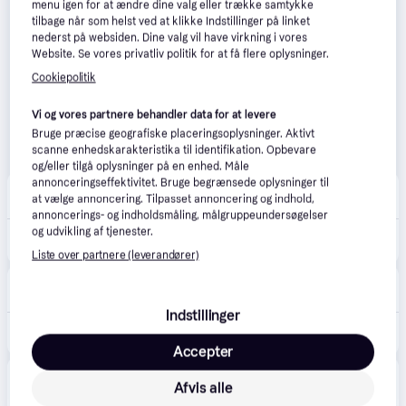
menu igen for at ændre dine valg eller trække samtykke
tilbage når som helst ved at klikke Indstillinger på linket
nederst på websiden. Dine valg vil have virkning i vores
Website. Se vores privatliv politik for at få flere oplysninger.
Cookiepolitik
Vi og vores partnere behandler data for at levere
Bruge præcise geografiske placeringsoplysninger. Aktivt
scanne enhedskarakteristika til identifikation. Opbevare
og/eller tilgå oplysninger på en enhed. Måle
annonceringseffektivitet. Bruge begrænsede oplysninger til
Proshop.dk
4.8
(1280)
at vælge annoncering. Tilpasset annoncering og indhold,
39 kr. fragt
,
4-5 dage
annoncerings- og indholdsmåling, målgruppeundersøgelser
115 kr.
og udvikling af tjenester.
Swiffer Duster XXL Håndtag + 2 refills
Eller 3 betalinger af 38 kr.
Liste over partnere (leverandører)
Lomax
96 kr. fragt
,
1-2 dage
Indstillinger
119 kr.
Swiffer Duster Afstøver XXL Starter Kit
Accepter
Produktet fås også hos 
1
butik
, som ikke er betalende 
Afvis alle
Vis alle
kunde i denne kategori.