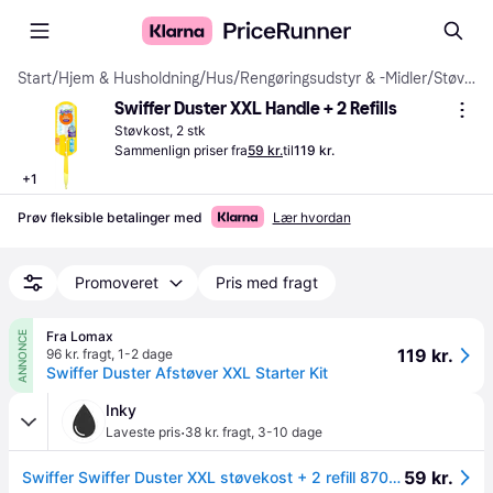
Start
/
Hjem & Husholdning
/
Hus
/
Rengøringsudstyr & -Midler
/
Støvkoste
Swiffer Duster XXL Handle + 2 Refills
Støvkost, 2 stk
Sammenlign priser fra
59 kr.
til
119 kr.
+
1
Prøv fleksible betalinger med
Lær hvordan
Promoveret
Pris med fragt
Fra Lomax
ANNONCE
119 kr.
96 kr. fragt
,
1-2 dage
Swiffer Duster Afstøver XXL Starter Kit
Inky
·
Laveste pris
38 kr. fragt
,
3-10 dage
59 kr.
Swiffer Swiffer Duster XXL støvekost + 2 refill 8700216669320