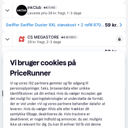
inkClub
4.1
(46)
·
Laveste pris
38 kr. fragt
,
1-3 dage
59 kr.
Swiffer Swiffer Duster XXL støvekost + 2 refill 8700216669320
CS MEGASTORE
4.5
(1861)
39 kr. fragt
,
2-3 dage
68 kr.
(ComputerSalg) Duster Duster XXL +2 refills
Eller 3 betalinger af 23 kr.
Vi bruger cookies på
avXperten
4.8
(428)
PriceRunner
49 kr. fragt
,
1 dag
82 kr.
Swiffer Duster XXL Støvekost Startkit – Teleskopskaft op til 90 cm + 2 Refiller
Vi og vores
152
partnere gemmer og får adgang til
Eller 3 betalinger af 27 kr.
personoplysninger, f.eks. browserdata eller unikke
Annonce
identifikatorer, på din enhed. Hvis du vælger Accepter, gør
det muligt for sporingsteknologier at understøtte de formål,
der er vist under »Vi og vores partnere behandler datafor at
levere«. Hvis du vælger Afvis alle eller trækker dit
samtykke tilbage, deaktiveres de. Hvis trackere er
deaktiveret, er noget indhold og annoncer, du ser, muligvis
ikke så relevant for dig. Du kan til enhver tid få vist denne