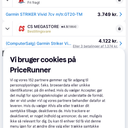
Fri fragt
3.749 kr.
Garmin STRIKER Vivid 7cv m/tr.GT20-TM
CS MEGASTORE
4.5
(1864)
Bestillingsvare
4.122 kr.
(ComputerSalg) Garmin Striker Vivid 7cv Su keitikliu GT20-TM
Eller 3 betalinger af 1.374 kr.
Annonce
Vi bruger cookies på
PriceRunner
Vi og vores
152
partnere gemmer og får adgang til
personoplysninger, f.eks. browserdata eller unikke
identifikatorer, på din enhed. Hvis du vælger Accepter, gør
det muligt for sporingsteknologier at understøtte de formål,
der er vist under »Vi og vores partnere behandler datafor at
levere«. Hvis du vælger Afvis alle eller trækker dit
samtykke tilbage, deaktiveres de. Hvis trackere er
deaktiveret, er noget indhold og annoncer, du ser, muligvis
ikke så relevant for dig. Du kan til enhver tid få vist denne
menu igen for at ændre dine valg eller trække samtykke