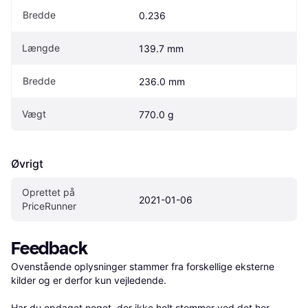
Bredde
0.236
Længde
139.7 mm
Bredde
236.0 mm
Vægt
770.0 g
Øvrigt
Oprettet på 
2021-01-06
PriceRunner
Feedback
Ovenstående oplysninger stammer fra forskellige eksterne 
kilder og er derfor kun vejledende. 

Har du opdaget noget, der ikke helt stemmer ved det her 