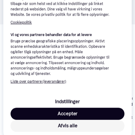
tilbage når som helst ved at klikke Indstillinger på linket
nederst på websiden. Dine valg vil have virkning i vores
Website. Se vores privatliv politik for at få flere oplysninger.
Cookiepolitik
Relaterede produkter
Vi og vores partnere behandler data for at levere
Se vores forslag til andre produkter, der matcher dine 
Bruge præcise geografiske placeringsoplysninger. Aktivt
interesser.
Vis alle
scanne enhedskarakteristika til identifikation. Opbevare
og/eller tilgå oplysninger på en enhed. Måle
annonceringseffektivitet. Bruge begrænsede oplysninger til
at vælge annoncering. Tilpasset annoncering og indhold,
annoncerings- og indholdsmåling, målgruppeundersøgelser
og udvikling af tjenester.
Liste over partnere (leverandører)
Garmin Striker
Indstillinger
Lowrance Elite-12 Ti
Raymarine Axiom 9 RV
Vivid 7sv Med
GT52HW-TM
3.499 kr.
Accepter
transducer
330 kr.
Eller 3 betalinger 
12.383 kr.
Eller 3 betalinger af 110 kr.
1.166 kr.
Afvis alle