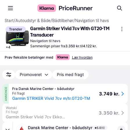
Start
/
Autoudstyr & Både
/
Bådtilbehør
/
Navigation til havs
Garmin Striker Vivid 7cv With GT20-TM 
Trender
Transducer
Navigation til havs
Sammenlign priser fra
3.350 kr.
til
4.122 kr.
+
4
Prøv fleksible betalinger med
Lær hvordan
Promoveret
Pris med fragt
Fra Dansk Marine Center - bådudstyr
ANNONCE
3.749 kr.
Fri fragt
Garmin STRIKER Vivid 7cv m/tr.GT20-TM
Watski
Fri fragt
3.350 kr.
Garmin Striker Vivid 7cv Ekkolod med Transducer GT20-TM
Dansk Marine Center - bådudstyr
5.0
(6)