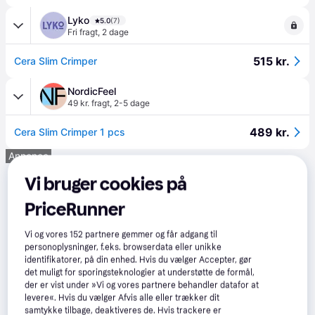
Lyko
5.0
(7)
Fri fragt
,
2 dage
515 kr.
Cera Slim Crimper
NordicFeel
49 kr. fragt
,
2-5 dage
489 kr.
Cera Slim Crimper 1 pcs
Annonce
Vi bruger cookies på
PriceRunner
Vi og vores
152
partnere gemmer og får adgang til
personoplysninger, f.eks. browserdata eller unikke
identifikatorer, på din enhed. Hvis du vælger Accepter, gør
det muligt for sporingsteknologier at understøtte de formål,
der er vist under »Vi og vores partnere behandler datafor at
levere«. Hvis du vælger Afvis alle eller trækker dit
samtykke tilbage, deaktiveres de. Hvis trackere er