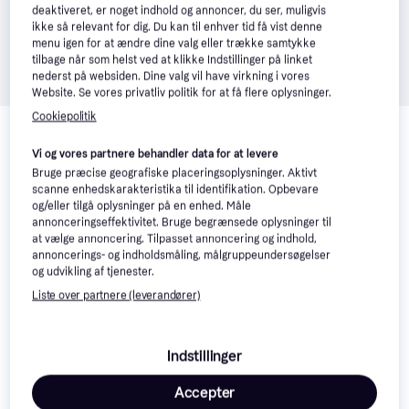
deaktiveret, er noget indhold og annoncer, du ser, muligvis
ikke så relevant for dig. Du kan til enhver tid få vist denne
menu igen for at ændre dine valg eller trække samtykke
tilbage når som helst ved at klikke Indstillinger på linket
nederst på websiden. Dine valg vil have virkning i vores
Website. Se vores privatliv politik for at få flere oplysninger.
Relaterede produkter
Cookiepolitik
Se vores forslag til andre produkter, der matcher dine 
Vi og vores partnere behandler data for at levere
interesser.
Vis alle
Bruge præcise geografiske placeringsoplysninger. Aktivt
scanne enhedskarakteristika til identifikation. Opbevare
og/eller tilgå oplysninger på en enhed. Måle
annonceringseffektivitet. Bruge begrænsede oplysninger til
at vælge annoncering. Tilpasset annoncering og indhold,
annoncerings- og indholdsmåling, målgruppeundersøgelser
og udvikling af tjenester.
Liste over partnere (leverandører)
Remington
4.1
Ceramic Crimp
220 S3580
Indstillinger
Babyliss The
4.7
Crimper 2165CE
Accepter
HH Simonsen