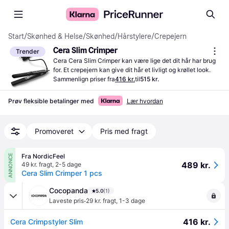
Start
/
Skønhed & Helse
/
Skønhed
/
Hårstylere
/
Crepejern
Cera Slim Crimper
Trender
Cera Cera Slim Crimper kan være lige det dit hår har brug 
for. Et crepejern kan give dit hår et livligt og krøllet look.
Sammenlign priser fra
416 kr.
til
515 kr.
Prøv fleksible betalinger med
Lær hvordan
Promoveret
Pris med fragt
Fra NordicFeel
ANNONCE
489 kr.
49 kr. fragt
,
2-5 dage
Cera Slim Crimper 1 pcs
Cocopanda
5.0
(1)
·
Laveste pris
29 kr. fragt
,
1-3 dage
416 kr.
Cera Crimpstyler Slim