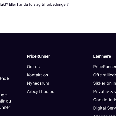
? Eller har du forslag til forbedringer? 
PriceRunner
Lær mere
Om os
PriceRunne
Kontakt os
Ofte stille
gende
Nyhedsrum
Sikker onli
Arbejd hos os
Privatliv & 
uge.
Cookie-inds
når du
unner
Digital Ser