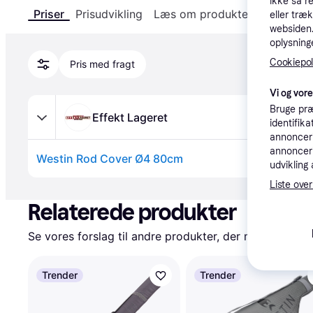
ikke så r
Priser
Prisudvikling
Læs om produktet
Specifika
eller træ
websiden. 
oplysninge
Cookiepoli
Pris med fragt
Vi og vor
Bruge præ
Effekt Lageret
identifik
annonceri
annonceri
Westin Rod Cover Ø4 80cm
udvikling 
Annonce
Liste over
Relaterede produkter
Se vores forslag til andre produkter, der matcher dine
Trender
Trender