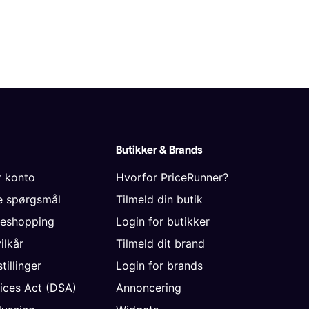
Butikker & Brands
r konto
Hvorfor PriceRunner?
de spørgsmål
Tilmeld din butik
neshopping
Login for butikker
vilkår
Tilmeld dit brand
tillinger
Login for brands
vices Act (DSA)
Annoncering