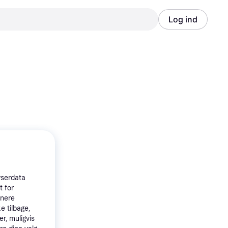
Log ind
Annonce
Annonce
wserdata
t for
tnere
e tilbage,
r, muligvis