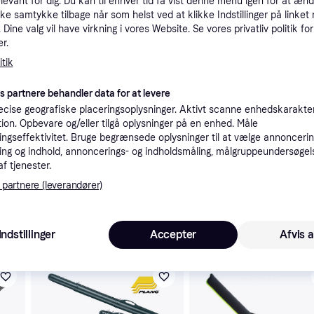
elevant for dig. Du kan til enhver tid få vist denne menu igen for at ænd
tioner
kke samtykke tilbage når som helst ved at klikke Indstillinger på linket
Dine valg vil have virkning i vores Website. Se vores privatliv politik for
r.
tik
Pro
es partnere behandler data for at levere
cise geografiske placeringsoplysninger. Aktivt scanne enhedskarakteri
ation. Opbevare og/eller tilgå oplysninger på en enhed. Måle
ngseffektivitet. Bruge begrænsede oplysninger til at vælge annoncering
1
ng og indhold, annoncerings- og indholdsmåling, målgruppeundersøgel
49 kr. fragt
,
1-2 dage
af tjenester.
Eller 
 partnere (leverandører)
Indstillinger
Accepter
Afvis a
 interesser.