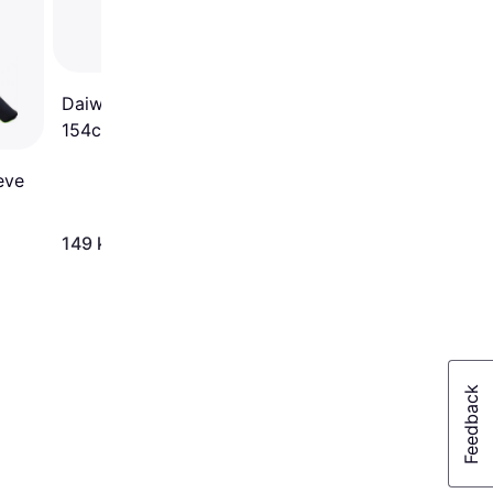
125cm
Daiwa Prorex Rod Bag
154cm
eve
149 kr.
219 kr.