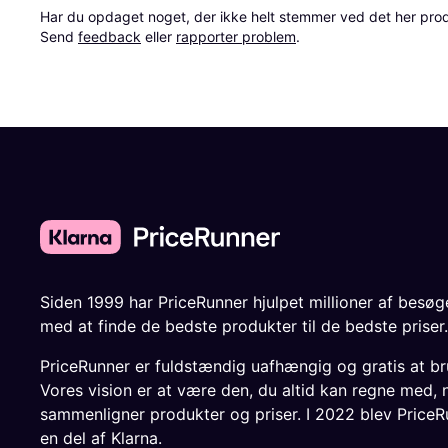
Har du opdaget noget, der ikke helt stemmer ved det her produkt
Send 
feedback
 eller 
rapporter problem
.
Siden 1999 har PriceRunner hjulpet millioner af besø
med at finde de bedste produkter til de bedste priser.
PriceRunner er fuldstændig uafhængig og gratis at br
Vores vision er at være den, du altid kan regne med, 
sammenligner produkter og priser. I 2022 blev PriceR
en del af Klarna.