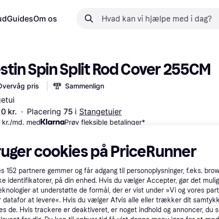
ud
Guides
Om os
stin Spin Split Rod Cover 255CM
Overvåg pris
Sammenlign
etui
0 kr.
·
Placering 
75 
i 
Stangetuier
 kr./md. med
Prøv fleksible betalinger*
ruger cookies på PriceRunner
es
152
partnere gemmer og får adgang til personoplysninger, f.eks. bro
ke identifikatorer, på din enhed. Hvis du vælger Accepter, gør det mulig
eknologier at understøtte de formål, der er vist under »Vi og vores par
 datafor at levere«. Hvis du vælger Afvis alle eller trækker dit samtykk
es de. Hvis trackere er deaktiveret, er noget indhold og annoncer, du se