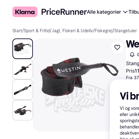
Alle kategorier
Tilb
Start
/
Sport & Fritid
/
Jagt, Fiskeri & Udeliv
/
Fiskegrej
/
Stangetuier
We
Stang
Pris
11
Fra 37
Vi b
Vi og vor
eller unik
sporingst
behandler
deaktiver