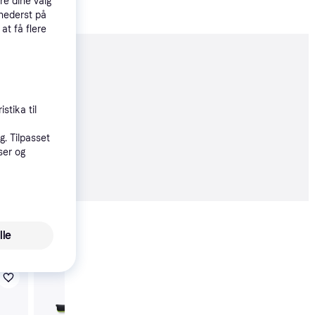
re dine valg
 nederst på
 at få flere
moveret
stika til
. Tilpasset
10 kr.
ser og
37 kr./md.
Vis alle
lle
Abu Garcia Rod Sleev