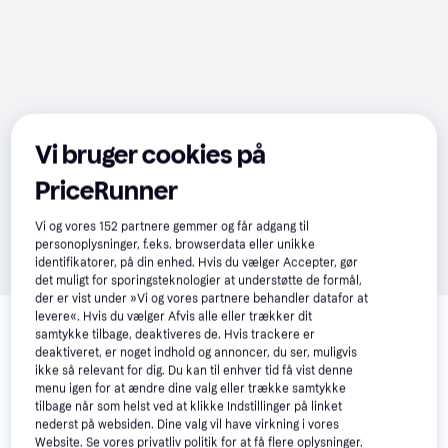
Vi bruger cookies på
PriceRunner
Vi og vores
152
partnere gemmer og får adgang til
personoplysninger, f.eks. browserdata eller unikke
identifikatorer, på din enhed. Hvis du vælger Accepter, gør
det muligt for sporingsteknologier at understøtte de formål,
der er vist under »Vi og vores partnere behandler datafor at
Relaterede produkter
levere«. Hvis du vælger Afvis alle eller trækker dit
samtykke tilbage, deaktiveres de. Hvis trackere er
Se vores forslag til andre produkter, der matcher dine 
deaktiveret, er noget indhold og annoncer, du ser, muligvis
interesser.
Vis alle
ikke så relevant for dig. Du kan til enhver tid få vist denne
menu igen for at ændre dine valg eller trække samtykke
tilbage når som helst ved at klikke Indstillinger på linket
Trender
-200 kr.
nederst på websiden. Dine valg vil have virkning i vores
Website. Se vores privatliv politik for at få flere oplysninger.