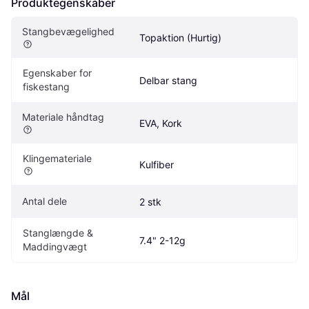
Produktegenskaber
Stangbevægelighed
Topaktion (Hurtig)
Egenskaber for 
Delbar stang
fiskestang
Materiale håndtag
EVA, Kork
Klingemateriale
Kulfiber
Antal dele
2 stk
Stanglængde & 
7.4" 2-12g
Maddingvægt
Mål