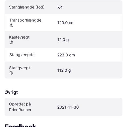
Stanglængde (fod)
7.4
Transportlængde
120.0 cm
Kastevægt
12.0 g
Stanglængde
223.0 cm
Stangvægt
112.0 g
Øvrigt
Oprettet på 
2021-11-30
PriceRunner