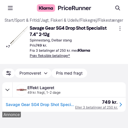
Start
/
Sport & Fritid
/
Jagt, Fiskeri & Udeliv
/
Fiskegrej
/
Fiskestænger
Savage Gear SG4 Drop Shot Specialist 
7.4" 2-12g
Spinnestang, Delbar stang
Pris
749 kr.
+
7
Fra 3 betalinger af 250 kr. med
Prøv fleksible betalinger*
Promoveret
Pris med fragt
Effekt Lageret
49 kr. fragt
,
1-2 dage
749 kr.
Savage Gear SG4 Drop Shot Specialist 7,4 Fod 2-12g
Eller 3 betalinger af 250 kr.
Annonce