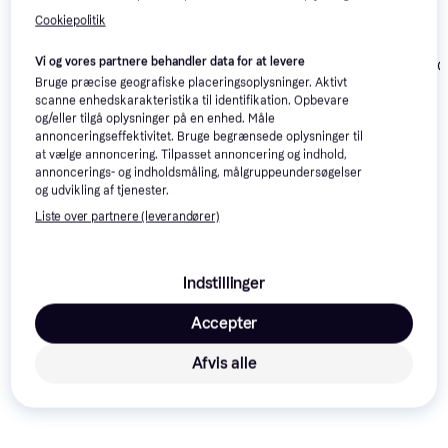
Cookiepolitik
Savage Gear
Savage Gear
Parabellum CCS
Vi og vores partnere behandler data for at levere
Parabellum C
Travel 9'2" 7-24g
Bruge præcise geografiske placeringsoplysninger. Aktivt
Travel 10'6" 8
scanne enhedskarakteristika til identifikation. Opbevare
og/eller tilgå oplysninger på en enhed. Måle
Westin W2 Powercast
annonceringseffektivitet. Bruge begrænsede oplysninger til
999 kr.
Travel 8 3 Inch 4 Delt
at vælge annoncering. Tilpasset annoncering og indhold,
Eller 3 betalinger af
870 kr.
899 kr.
333 kr.
annoncerings- og indholdsmåling, målgruppeundersøgelser
og udvikling af tjenester.
Liste over partnere (leverandører)
Læs om produktet
Laveste pris for 
Savage Gear SG4 Drop Shot Specialist 
Indstillinger
7.4" 2-12g
 er 
749 kr.
. Det er den bedste pris lige nu 
hos 1 butik.
Accepter
Sammenlign:
Afvis alle
Savage Gear Fiskegrej
Savage Gear Fiskestænger