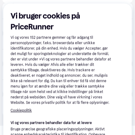
Almas Park & Fritid
5.0
(2)
Vi bruger cookies på
49 kr. fragt
,
1-2 dage
PriceRunner
599 kr.
Westin W4 P&T Stalker Bag.
Vi og vores
152
partnere gemmer og får adgang til
Lystfisk.dk
personoplysninger, f.eks. browserdata eller unikke
49 kr. fragt
identifikatorer, på din enhed. Hvis du vælger Accepter, gør
det muligt for sporingsteknologier at understøtte de formål,
599 kr.
Westin W4 P&T Stalker Bag
der er vist under »Vi og vores partnere behandler datafor at
levere«. Hvis du vælger Afvis alle eller trækker dit
Outdoor i Centrum
samtykke tilbage, deaktiveres de. Hvis trackere er
Fri fragt
,
1-3 dage
deaktiveret, er noget indhold og annoncer, du ser, muligvis
ikke så relevant for dig. Du kan til enhver tid få vist denne
599 kr.
menu igen for at ændre dine valg eller trække samtykke
Westin W4 Stalker Bag
tilbage når som helst ved at klikke Indstillinger på linket
nederst på websiden. Dine valg vil have virkning i vores
Produktet fås også hos 
2
butikker
, som ikke er 
Website. Se vores privatliv politik for at få flere oplysninger.
Vis alle
betalende kunde i denne kategori.
Cookiepolitik
Vi og vores partnere behandler data for at levere
Relaterede produkter
Bruge præcise geografiske placeringsoplysninger. Aktivt
scanne enhedskarakteristika til identifikation. Opbevare