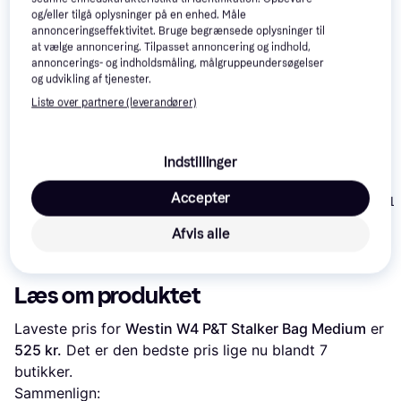
Se vores forslag til andre produkter, der matcher dine 
og/eller tilgå oplysninger på en enhed. Måle
annonceringseffektivitet. Bruge begrænsede oplysninger til
interesser.
Vis alle
at vælge annoncering. Tilpasset annoncering og indhold,
annoncerings- og indholdsmåling, målgruppeundersøgelser
og udvikling af tjenester.
Trender
Liste over partnere (leverandører)
Indstillinger
Savage Gear Roll Up
North Field Pro Oval
Accepter
Kinetic Inline L
Pouch
Isbad
Wallet
Afvis alle
1.999 kr.
119 kr.
79 kr.
Læs om produktet
Laveste pris for 
Westin W4 P&T Stalker Bag Medium
 er 
525 kr.
 Det er den bedste pris lige nu blandt 
7
butikker.
Sammenlign: