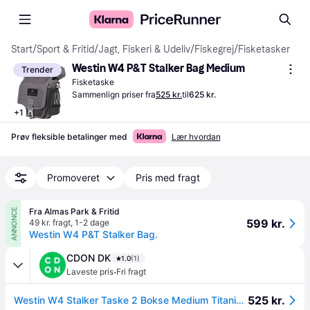
Start
/
Sport & Fritid
/
Jagt, Fiskeri & Udeliv
/
Fiskegrej
/
Fisketasker
Westin W4 P&T Stalker Bag Medium
Trender
Fisketaske
Sammenlign priser fra
525 kr.
til
625 kr.
+
1
Prøv fleksible betalinger med
Lær hvordan
Promoveret
Pris med fragt
Fra Almas Park & Fritid
ANNONCE
599 kr.
49 kr. fragt
,
1-2 dage
Westin W4 P&T Stalker Bag.
CDON DK
1.0
(1)
·
Laveste pris
Fri fragt
525 kr.
Westin W4 Stalker Taske 2 Bokse Medium Titanium Sort