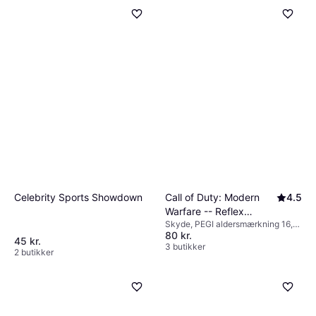
Call of Duty: Modern
4.5
Celebrity Sports Showdown
Warfare -- Reflex
Skyde, PEGI aldersmærkning 16,
Edition (Wii)
80 kr.
18
45 kr.
3 butikker
2 butikker