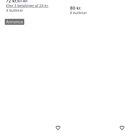
72 kr.
81 kr.
aldersmærkning 3
Eller 3 betalinger af 24 kr.
80 kr.
4 butikker
6 butikker
Annonce