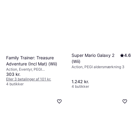
Super Mario Galaxy 2
4.6
Family Trainer: Treasure
(Wii)
Adventure (Incl Mat) (Wii)
Action, PEGI aldersmærkning 3
Action, Eventyr, PEGI
303 kr.
aldersmærkning 3
Eller 3 betalinger af 101 kr.
1.242 kr.
4 butikker
4 butikker