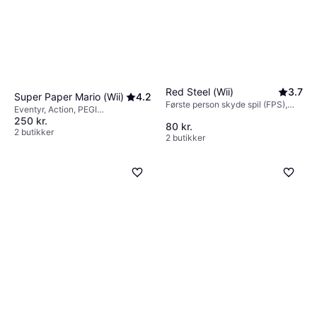
Red Steel (Wii)
3.7
Super Paper Mario (Wii)
4.2
Første person skyde spil (FPS),
Eventyr, Action, PEGI
PEGI aldersmærkning 16
250 kr.
aldersmærkning 3
80 kr.
2 butikker
2 butikker