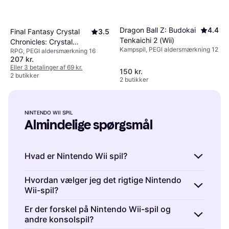
Dragon Ball Z: Budokai
4.4
Final Fantasy Crystal
3.5
Tenkaichi 2 (Wii)
Chronicles: Crystal
Kampspil, PEGI aldersmærkning 12
RPG, PEGI aldersmærkning 16
Bearers (Wii)
207 kr.
Eller 3 betalinger af 69 kr.
150 kr.
2 butikker
2 butikker
NINTENDO WII SPIL
Almindelige spørgsmål
Hvad er Nintendo Wii spil?
Nintendo Wii spil er videospil designet til
Hvordan vælger jeg det rigtige Nintendo
Wii-spil?
Nintendo Wii-konsollen. De tilbyder en
interaktiv spilleoplevelse med
Nintendo Wii-spil er tilgængelige i mange
Er der forskel på Nintendo Wii-spil og
bevægelsesfølsom kontrol. Du kan finde alt
andre konsolspil?
genrer, så det rigtige valg afhænger af dine
fra action og sport til familievenlige spil.