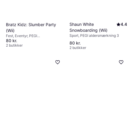
Shaun White
4.4
Bratz Kidz: Slumber Party
Snowboarding (Wii)
(Wii)
Sport, PEGI aldersmærkning 3
Fest, Eventyr, PEGI
80 kr.
aldersmærkning 3
80 kr.
2 butikker
2 butikker