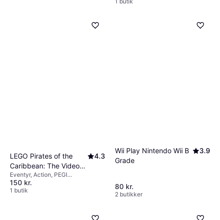
1 butik
Wii Play Nintendo Wii B
3.9
LEGO Pirates of the
4.3
Grade
Caribbean: The Video
Eventyr, Action, PEGI
Game (Wii)
150 kr.
aldersmærkning 7
80 kr.
1 butik
2 butikker