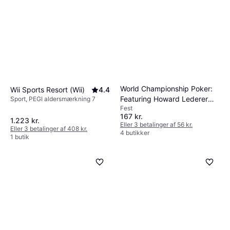
World Championship Poker:
Wii Sports Resort (Wii)
4.4
Featuring Howard Lederer
Sport, PEGI aldersmærkning 7
Fest
"All In" (Wii)
167 kr.
1.223 kr.
Eller 3 betalinger af 56 kr.
Eller 3 betalinger af 408 kr.
4 butikker
1 butik