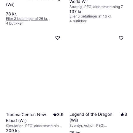
World Wii
(Wii)
Strategi, PEGI aldersmærkning 7
137 kr.
78 kr.
Eller 3 betalinger af 46 kr.
Eller 3 betalinger af 26 kr.
4 butikker
4 butikker
Legend of the Dragon
3
Trauma Center: New
3.9
(Wii)
Blood (Wii)
Eventyr, Action, PEGI
Simulation, PEGI aldersmærkning
aldersmærkning 12
209 kr.
16
75 kr.