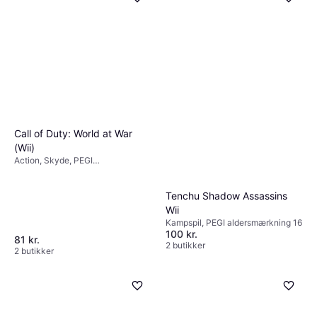
Call of Duty: World at War
(Wii)
Action, Skyde, PEGI
aldersmærkning 18
Tenchu Shadow Assassins
Wii
Kampspil, PEGI aldersmærkning 16
100 kr.
81 kr.
2 butikker
2 butikker