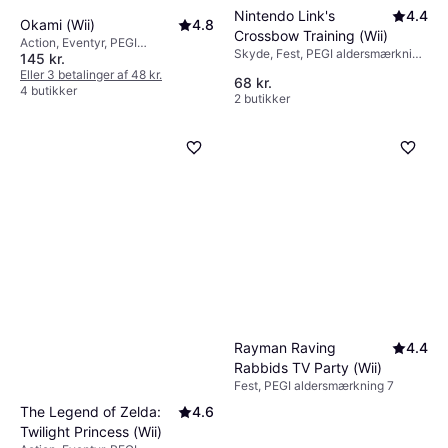
Nintendo Link's
4.4
Okami (Wii)
4.8
Crossbow Training (Wii)
Action, Eventyr, PEGI
Skyde, Fest, PEGI aldersmærkning
145 kr.
aldersmærkning 12
12
Eller 3 betalinger af 48 kr.
68 kr.
4 butikker
2 butikker
Rayman Raving
4.4
Rabbids TV Party (Wii)
Fest, PEGI aldersmærkning 7
The Legend of Zelda:
4.6
Twilight Princess (Wii)