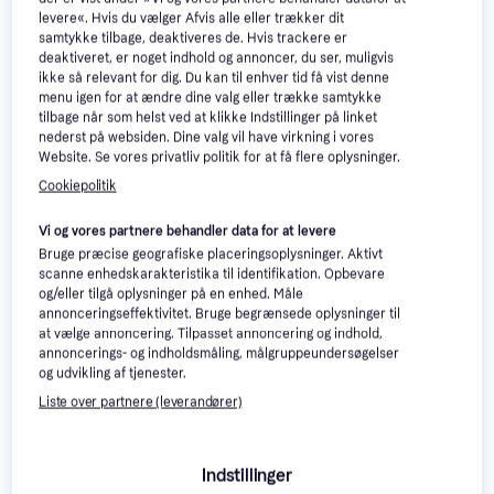
levere«. Hvis du vælger Afvis alle eller trækker dit
samtykke tilbage, deaktiveres de. Hvis trackere er
deaktiveret, er noget indhold og annoncer, du ser, muligvis
ikke så relevant for dig. Du kan til enhver tid få vist denne
menu igen for at ændre dine valg eller trække samtykke
tilbage når som helst ved at klikke Indstillinger på linket
nederst på websiden. Dine valg vil have virkning i vores
Website. Se vores privatliv politik for at få flere oplysninger.
Cookiepolitik
Secret Files: Tunguska
3.9
One Piece: Unlimited
5
(Wii)
Cruise -- Episode 2 (Wii)
Vi og vores partnere behandler data for at levere
Action, Eventyr, PEGI
Action, Eventyr, PEGI
aldersmærkning 12
Bruge præcise geografiske placeringsoplysninger. Aktivt
246 kr.
aldersmærkning 12
99 kr.
scanne enhedskarakteristika til identifikation. Opbevare
Eller 3 betalinger af 82 kr.
Eller 3 betalinger af 33 kr.
6 butikker
og/eller tilgå oplysninger på en enhed. Måle
5 butikker
annonceringseffektivitet. Bruge begrænsede oplysninger til
at vælge annoncering. Tilpasset annoncering og indhold,
annoncerings- og indholdsmåling, målgruppeundersøgelser
og udvikling af tjenester.
Liste over partnere (leverandører)
Indstillinger