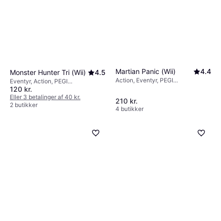
Martian Panic (Wii)
4.4
Monster Hunter Tri (Wii)
4.5
Action, Eventyr, PEGI
Eventyr, Action, PEGI
aldersmærkning 12
120 kr.
aldersmærkning 16
Eller 3 betalinger af 40 kr.
210 kr.
2 butikker
4 butikker