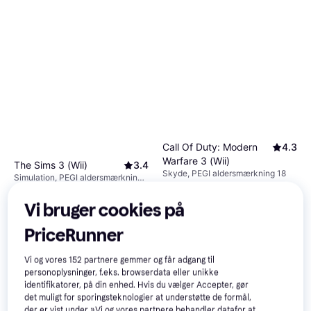
Call Of Duty: Modern
4.3
Warfare 3 (Wii)
The Sims 3 (Wii)
3.4
Skyde, PEGI aldersmærkning 18
Simulation, PEGI aldersmærkning
452 kr.
12
86 kr.
Eller 3 betalinger af 151 kr.
Vi bruger cookies på
Eller 3 betalinger af 29 kr.
5 butikker
5 butikker
PriceRunner
Vi og vores
152
partnere gemmer og får adgang til
personoplysninger, f.eks. browserdata eller unikke
identifikatorer, på din enhed. Hvis du vælger Accepter, gør
det muligt for sporingsteknologier at understøtte de formål,
der er vist under »Vi og vores partnere behandler datafor at