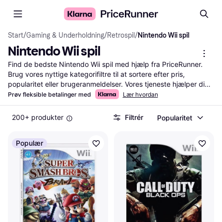
Start
/
Gaming & Underholdning
/
Retrospil
/
Nintendo Wii spil
Nintendo Wii spil
Find de bedste Nintendo Wii spil med hjælp fra PriceRunner. 
Brug vores nyttige kategorifiltre til at sortere efter pris, 
popularitet eller brugeranmeldelser. Vores tjeneste hjælper dig 
med at sammenligne priser fra forskellige butikker, så du altid 
Prøv fleksible betalinger med
Lær hvordan
får den bedste handel. Læs anmeldelser fra andre brugere for 
at se, hvad der er værd at købe. Opdag nye favoritter og 
200+ produkter
Filtrér
Popularitet
gamle klassikere, alt sammen samlet ét sted. Gør din søgning 
enkel og effektiv med PriceRunner.
Mere om nintendo wii spil »
Populær