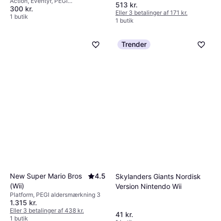
Action, Eventyr, PEGI
513 kr.
300 kr.
aldersmærkning 12
Eller 3 betalinger af 171 kr.
1 butik
1 butik
Trender
New Super Mario Bros
4.5
Skylanders Giants Nordisk
(Wii)
Version Nintendo Wii
Platform, PEGI aldersmærkning 3
1.315 kr.
Eller 3 betalinger af 438 kr.
41 kr.
1 butik