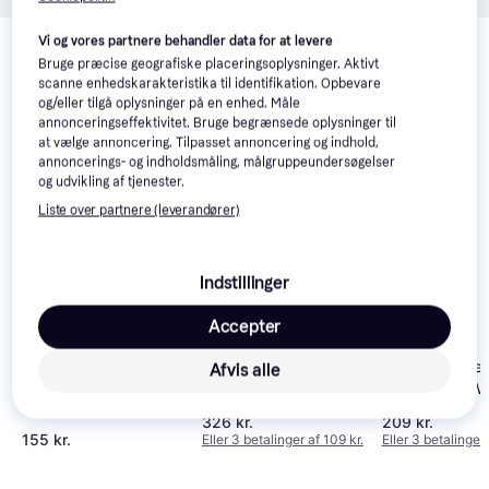
Relaterede produkter
Vi og vores partnere behandler data for at levere
Bruge præcise geografiske placeringsoplysninger. Aktivt
Se vores forslag til andre produkter, der matcher dine 
scanne enhedskarakteristika til identifikation. Opbevare
interesser.
Vis alle
og/eller tilgå oplysninger på en enhed. Måle
annonceringseffektivitet. Bruge begrænsede oplysninger til
at vælge annoncering. Tilpasset annoncering og indhold,
annoncerings- og indholdsmåling, målgruppeundersøgelser
og udvikling af tjenester.
Liste over partnere (leverandører)
Indstillinger
Accepter
Enclave: Shadows of
Trauma Center
Afvis alle
Metroid: Other M
3.8
Twilight (Wii)
New Blood (Wii
(Wii)
326 kr.
209 kr.
155 kr.
Eller 3 betalinger af 109 kr.
Eller 3 betalinger 