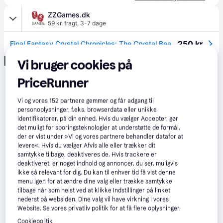
ZZGames.dk
59 kr. fragt
,
3-7 dage
250 kr.
Final Fantasy Crystal Chronicles: The Crystal Bearers
Annonce
Vi bruger cookies på
PriceRunner
Vi og vores
152
partnere gemmer og får adgang til
personoplysninger, f.eks. browserdata eller unikke
identifikatorer, på din enhed. Hvis du vælger Accepter, gør
det muligt for sporingsteknologier at understøtte de formål,
der er vist under »Vi og vores partnere behandler datafor at
levere«. Hvis du vælger Afvis alle eller trækker dit
samtykke tilbage, deaktiveres de. Hvis trackere er
deaktiveret, er noget indhold og annoncer, du ser, muligvis
ikke så relevant for dig. Du kan til enhver tid få vist denne
menu igen for at ændre dine valg eller trække samtykke
tilbage når som helst ved at klikke Indstillinger på linket
nederst på websiden. Dine valg vil have virkning i vores
Website. Se vores privatliv politik for at få flere oplysninger.
Cookiepolitik