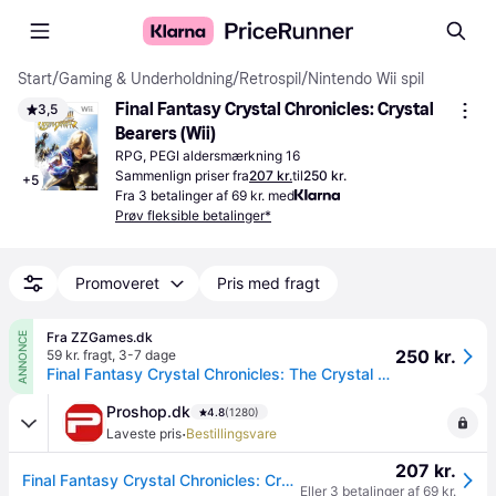
Start
/
Gaming & Underholdning
/
Retrospil
/
Nintendo Wii spil
Final Fantasy Crystal Chronicles: Crystal 
3,5
Bearers (Wii)
RPG, PEGI aldersmærkning 16
Sammenlign priser fra
207 kr.
til
250 kr.
+
5
Fra 3 betalinger af 69 kr. med
Prøv fleksible betalinger*
Promoveret
Pris med fragt
Fra ZZGames.dk
ANNONCE
250 kr.
59 kr. fragt
,
3-7 dage
Final Fantasy Crystal Chronicles: The Crystal Bearers
Proshop.dk
4.8
(1280)
·
Laveste pris
Bestillingsvare
207 kr.
Final Fantasy Crystal Chronicles: Crystal Bearers - Nintendo Wii - RPG
Eller 3 betalinger af 69 kr.