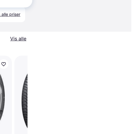
 alle priser
Vis alle
Viking FourTech Plus
185/55 R15 86H XL