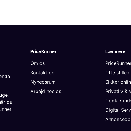
PriceRunner
Lær mere
Om os
PriceRunne
Kontakt os
Ofte stille
gende
Nyhedsrum
Sikker onli
Arbejd hos os
Privatliv & 
uge.
Cookie-inds
når du
unner
Digital Ser
Annonceopl