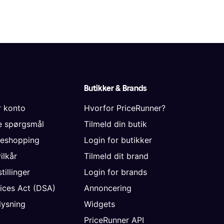
Butikker & Brands
r konto
Hvorfor PriceRunner?
de spørgsmål
Tilmeld din butik
neshopping
Login for butikker
vilkår
Tilmeld dit brand
tillinger
Login for brands
vices Act (DSA)
Annoncering
ysning
Widgets
PriceRunner API