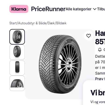
Alle kategorier
Tilb
Start
/
Autoudstyr & Både
/
Dæk
/
Bildæk
Ha
85
Dette
på 70
er i 
Samme
Prøv 
Vi b
Vi og vor