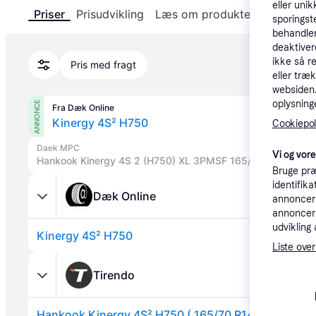
eller unik
Priser
Prisudvikling
Læs om produktet
Specifika
sporingst
behandler
deaktiver
ikke så r
Pris med fragt
eller træ
websiden. 
oplysninge
ANNONCE
Fra Dæk Online
Kinergy 4S² H750
Cookiepoli
Daek MPC
Vi og vor
Hankook Kinergy 4S 2 (H750) XL 3PMSF 165/70R14 85T
Bruge præ
identifik
Dæk Online
annonceri
annonceri
udvikling 
Kinergy 4S² H750
Liste over
Tirendo
Hankook Kinergy 4S² H750 ( 165/70 R14 85T XL 4PR