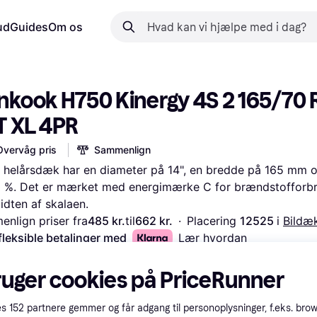
ud
Guides
Om os
nkook H750 Kinergy 4S 2 165/70 R
T XL 4PR
Overvåg pris
Sammenlign
 helårsdæk har en diameter på 14", en bredde på 165 mm og
 %. Det er mærket med energimærke C for brændstofforbrug
midten af skalaen.
nlign priser fra
485 kr.
til
662 kr.
·
Placering 
12525 
i 
Bildæ
fleksible betalinger med
Lær hvordan
ruger cookies på PriceRunner
es
152
partnere gemmer og får adgang til personoplysninger, f.eks. bro