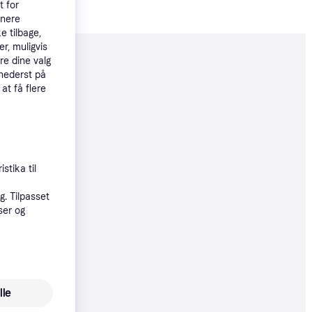
t for
tnere
e tilbage,
r, muligvis
re dine valg
moveret
 nederst på
 at få flere
80 kr.
85 kr.
stika til
. Tilpasset
ser og
0 kr.
lle
4 kr.