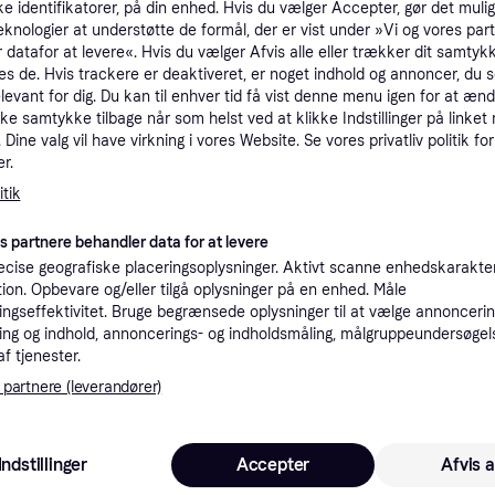
ke identifikatorer, på din enhed. Hvis du vælger Accepter, gør det mulig
tioner
eknologier at understøtte de formål, der er vist under »Vi og vores par
 datafor at levere«. Hvis du vælger Afvis alle eller trækker dit samtykk
es de. Hvis trackere er deaktiveret, er noget indhold og annoncer, du se
elevant for dig. Du kan til enhver tid få vist denne menu igen for at ænd
Pro
kke samtykke tilbage når som helst ved at klikke Indstillinger på linket
Dine valg vil have virkning i vores Website. Se vores privatliv politik for
r.
5
Fri fragt
tik
4
es partnere behandler data for at levere
cise geografiske placeringsoplysninger. Aktivt scanne enhedskarakteri
ation. Opbevare og/eller tilgå oplysninger på en enhed. Måle
ngseffektivitet. Bruge begrænsede oplysninger til at vælge annoncering
ng og indhold, annoncerings- og indholdsmåling, målgruppeundersøgel
af tjenester.
58
Fri fragt
 partnere (leverandører)
Indstillinger
Accepter
Afvis a
59
 SBL )
Fri fragt
,
2-5 dage