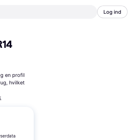
Log ind
Annonce
Annonce
14 
 en profil 
, hvilket 
k
wserdata