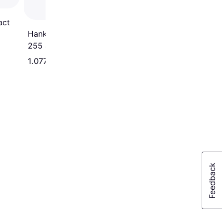
act
Hankook Kinergy 4S H750
255 45 R18 Tire
1.077 kr.
613 kr.