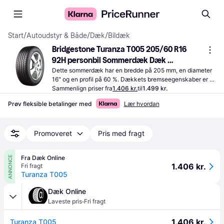
Start
/
Autoudstyr & Både
/
Dæk
/
Bildæk
Bridgestone Turanza T005 205/60 R16 
92H personbil Sommerdæk Dæk 
MERCEDES-BENZ: C-klasse T-modell, E-
Dette sommerdæk har en bredde på 205 mm, en diameter 
16" og en profil på 60 %. Dækkets bremseegenskaber er 
klasse Sedan, C-klasse Sedan, AUDI: A4 
angivet til A, som er det bedste.
Sammenlign priser fra
1.406 kr.
til
1.499 kr.
Avant 18480
Prøv fleksible betalinger med
Lær hvordan
Promoveret
Pris med fragt
Fra Dæk Online
ANNONCE
1.406 kr.
Fri fragt
Turanza T005
Dæk Online
·
Laveste pris
Fri fragt
1.406 kr.
Turanza T005