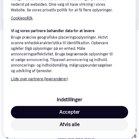
nederst på websiden. Dine valg vil have virkning i vores
Produktet fås også hos 
4
butikker
, som ikke er 
Vis alle
Website. Se vores privatliv politik for at få flere oplysninger.
betalende kunde i denne kategori.
Cookiepolitik
Vi og vores partnere behandler data for at levere
Relaterede produkter
Bruge præcise geografiske placeringsoplysninger. Aktivt
scanne enhedskarakteristika til identifikation. Opbevare
Se vores forslag til andre produkter, der matcher dine 
og/eller tilgå oplysninger på en enhed. Måle
interesser.
Vis alle
annonceringseffektivitet. Bruge begrænsede oplysninger til
at vælge annoncering. Tilpasset annoncering og indhold,
annoncerings- og indholdsmåling, målgruppeundersøgelser
Trender
og udvikling af tjenester.
Liste over partnere (leverandører)
Indstillinger
Accepter
Afvis alle
Hankook Ventu
Michelin Primacy 4+
Sava All Weather
3 K125 205/60
205/60 R16 92H