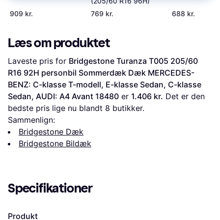
(205/60 R16 96H)
92H 4PR SBL
909 kr.
769 kr.
688 kr.
Læs om produktet
Laveste pris for 
Bridgestone Turanza T005 205/60 
R16 92H personbil Sommerdæk Dæk MERCEDES-
BENZ: C-klasse T-modell, E-klasse Sedan, C-klasse 
Sedan, AUDI: A4 Avant 18480
 er 
1.406 kr.
 Det er den 
bedste pris lige nu blandt 
8
 butikker.
Sammenlign:
Bridgestone Dæk
Bridgestone Bildæk
Specifikationer
Produkt