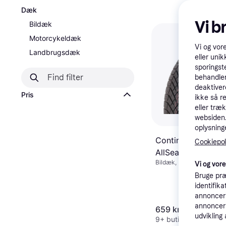
Dæk
Vi b
Bildæk
Motorcykeldæk
Vi og vor
Landbrugsdæk
eller unik
sporingst
behandler
deaktiver
Pris
ikke så r
eller træ
websiden. 
oplysninge
Continental
Cookiepoli
AllSeasonContact
Bildæk, Helårsdæk, Pigfr
185/65 R15 92T X
Vi og vor
Personbil, Størrelsesforh
Bruge præ
Hastighedsindeks T (190
identifik
annonceri
annonceri
659 kr.
udvikling 
9+ butikker