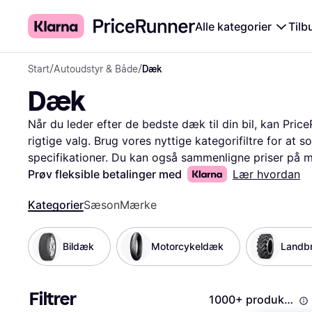
Alle kategorier
Tilb
Start
/
Autoudstyr & Både
/
Dæk
Dæk
Når du leder efter de bedste dæk til din bil, kan Pric
rigtige valg. Brug vores nyttige kategorifiltre for at s
specifikationer. Du kan også sammenligne priser på mill
den bedste pris. Vores brugeranmeldelser giver dig ind
Prøv fleksible betalinger med
Lær hvordan
hvilket hjælper dig med at træffe en velovervejet bes
Kategorier
Sæson
Mærke
nemt navigere gennem et stort udvalg af dæk og finde 
Vi guider dig til de bedste muligheder, så du hurtigt 
Mere om dæk »
Bildæk
Motorcykeldæk
Landb
Filtrer
1000+ produkter