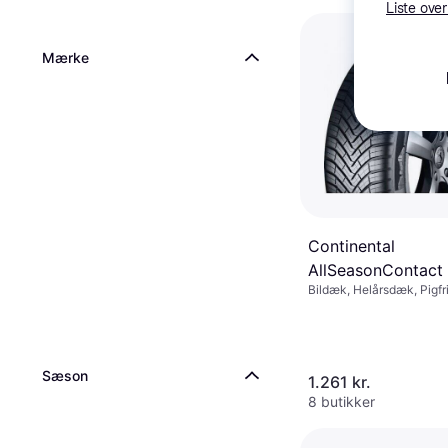
Liste over
Mærke
Continental
AllSeasonContact
Bildæk, Helårsdæk, Pigfr
235/55 R19 105V 
SUV, Størrelsesforhold 5
Hastighedsindeks V (240
Sæson
1.261 kr.
8 butikker