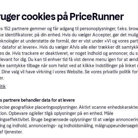
Sammenlign
ruger cookies på PriceRunner
Populær
es
152
partnere gemmer og får adgang til personoplysninger, f.eks. bro
ke identifikatorer, på din enhed. Hvis du vælger Accepter, gør det mulig
eknologier at understøtte de formål, der er vist under »Vi og vores par
 datafor at levere«. Hvis du vælger Afvis alle eller trækker dit samtykk
es de. Hvis trackere er deaktiveret, er noget indhold og annoncer, du se
elevant for dig. Du kan til enhver tid få vist denne menu igen for at ænd
kke samtykke tilbage når som helst ved at klikke Indstillinger på linket
Dine valg vil have virkning i vores Website. Se vores privatliv politik for
r.
tik
Continental
 2
AllSeasonConta
i dæk,
L
es partnere behandler data for at levere
Bildæk, Helårsdæk, Pi
old 65 %,
255/45 R19 104
Continental
cise geografiske placeringsoplysninger. Aktivt scanne enhedskarakteri
Personbil, Størrelsesf
 km/t)
AllSeasonContact 2
ation. Opbevare og/eller tilgå oplysninger på en enhed. Måle
Hastighedsindeks Y (
ngseffektivitet. Bruge begrænsede oplysninger til at vælge annoncering
Bildæk, Helårsdæk, Pigfri dæk,
205/55 R16 94V XL
Størrelsesforhold 55 %,
724 kr.
ng og indhold, annoncerings- og indholdsmåling, målgruppeundersøgel
1.656 kr.
Hastighedsindeks V (240 km/t)
9+ butikker
af tjenester.
8 butikker