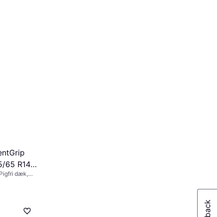
entGrip
5/65 R14
igfri dæk,
,
90 km/t)