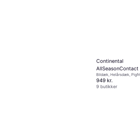
Continental
AllSeasonContact
Bildæk, Helårsdæk, Pigfr
205/60 R16 96V X
Størrelsesforhold 60 %,
949 kr.
Hastighedsindeks V (240
9 butikker