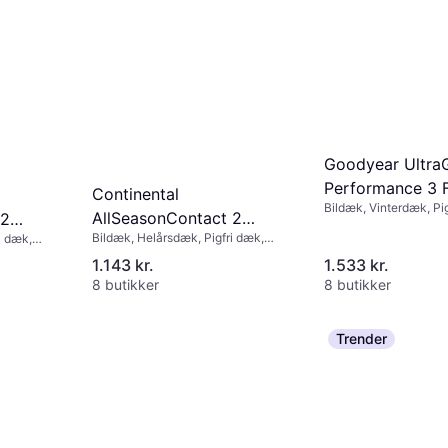
Goodyear Ultra
Performance 3 
Continental
Bildæk, Vinterdæk, Pig
255/45R19 100
AllSeasonContact 2
 2
Størrelsesforhold 45 %
Bildæk, Helårsdæk, Pigfri dæk,
i dæk,
225/55 R17 101W XL
Hastighedsindeks T (1
L
Personbil, Størrelsesforhold 55 %,
1.143 kr.
1.533 kr.
Hastighedsindeks W (270 km/t)
 km/t)
8 butikker
8 butikker
Trender