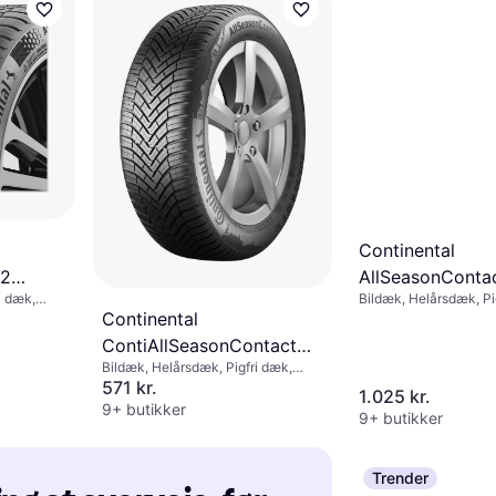
Continental
 2
AllSeasonConta
i dæk,
Bildæk, Helårsdæk, Pi
L
205/55 R17 95V
Continental
Personbil, Størrelsesf
 km/t)
Hastighedsindeks V (
ContiAllSeasonContact
Bildæk, Helårsdæk, Pigfri dæk,
155/65 R14 75T
Størrelsesforhold 65 %,
571 kr.
1.025 kr.
Hastighedsindeks T (190 km/t)
9+ butikker
9+ butikker
Trender