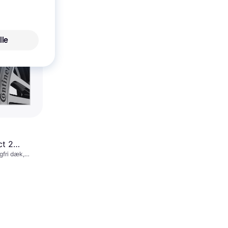
lle
ct 2
gfri dæk,
W XL
lsesforhold 55
W (270 km/t)