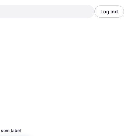
Log ind
Annonce
Annonce
 som tabel