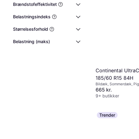
Brændstofeffektivitet
Belastningsindeks
Størrelsesforhold
Belastning (maks)
Continental Ultra
185/60 R15 84H
Bildæk, Sommerdæk, Pigf
Personbil, Størrelsesforh
665 kr.
Hastighedsindeks H (210
9+ butikker
Trender