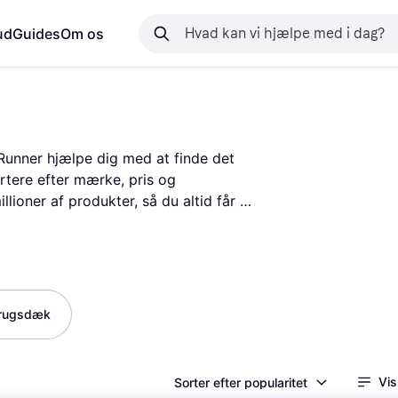
ud
Guides
Om os
eRunner hjælpe dig med at finde det 
ortere efter mærke, pris og 
ioner af produkter, så du altid får 
sigt i andre brugeres erfaringer, 
lutning. Med vores tjeneste kan du 
det, der passer bedst til dine behov. 
og effektivt kan finde dine nye dæk.
rugsdæk
Vis
Sorter efter popularitet