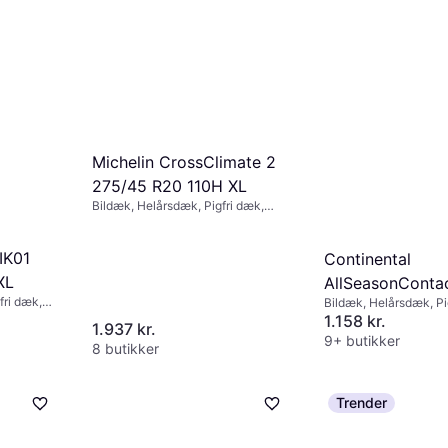
6 angiver fælgdiameteren i
or at matche disse specifikationer
 dæk.
Michelin CrossClimate 2
275/45 R20 110H XL
Bildæk, Helårsdæk, Pigfri dæk,
Personbil, Størrelsesforhold 45 %,
Hastighedsindeks H (210 km/t)
IK01
Continental
XL
AllSeasonConta
ri dæk,
Bildæk, Helårsdæk, Pi
215/50 R19 93T
0 %,
Størrelsesforhold 50 %
1.158 kr.
1.937 kr.
 km/t)
Hastighedsindeks T (1
9+ butikker
8 butikker
Trender