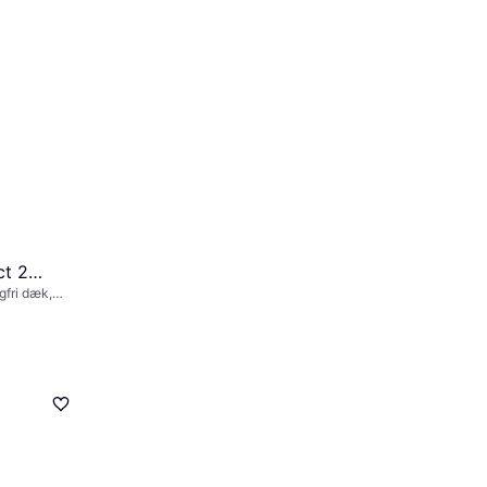
ct 2
gfri dæk,
orhold 65 %,
90 km/t)