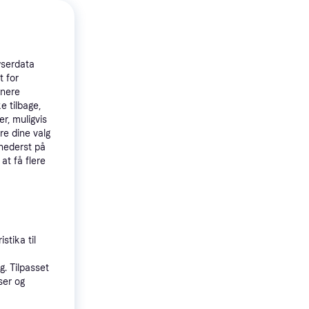
 produkter
wserdata
t for
tnere
e tilbage,
r, muligvis
re dine valg
 nederst på
 at få flere
ct 2
gfri dæk,
Y XL
stika til
orhold 45 %,
300 km/t)
. Tilpasset
ser og