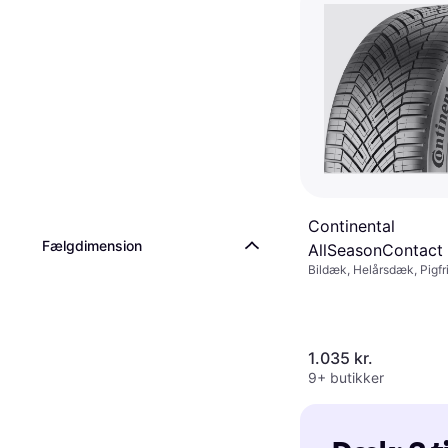
Continental
Fælgdimension
AllSeasonContact
Bildæk, Helårsdæk, Pigfr
215/55 R18 99V X
Størrelsesforhold 55 %,
Hastighedsindeks V (240
1.035 kr.
9+ butikker