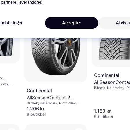
 partnere (leverandører)
Indstillinger
Accepter
Afvis a
Continental
 2
AllSeasonConta
i dæk,
XL
Bildæk, Helårsdæk, Pi
235/55 R19 105
5 %,
Continental
SUV, Personbil, Større
 km/t)
AllSeasonContact 2
%, Hastighedsindeks 
Bildæk, Helårsdæk, Pigfri dæk,
235/45 R18 98Y XL
Personbil, Størrelsesforhold 45 %,
1.206 kr.
1.159 kr.
Hastighedsindeks Y (300 km/t)
9 butikker
9 butikker