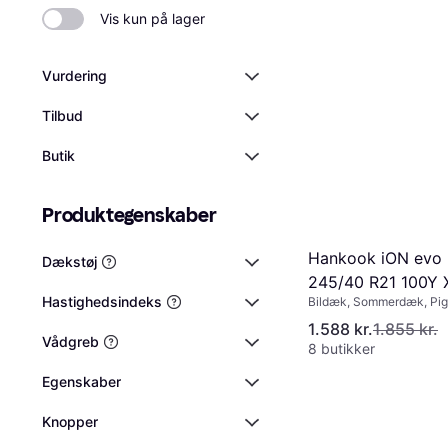
bredden, og R1
Vis kun på lager
tommer. Sørg f
ved køb af nye
Vurdering
Tilbud
Butik
Produktegenskaber
Hankook iON evo 
Dækstøj
245/40 R21 100Y 
Hastighedsindeks
Bildæk, Sommerdæk, Pigf
SUV, Størrelsesforhold 4
1.588 kr.
1.855 kr.
Hastighedsindeks Y (300
Vådgreb
8 butikker
Egenskaber
Knopper