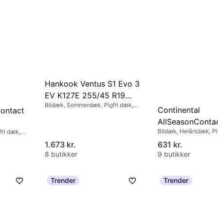
Hankook Ventus S1 Evo 3
EV K127E 255/45 R19
Bildæk, Sommerdæk, Pigfri dæk,
104W XL
Continental
Contact
Personbil, Størrelsesforhold 45 %,
AllSeasonConta
Hastighedsindeks W (270 km/t)
Bildæk, Helårsdæk, Pi
ri dæk,
185/65 R15 88T
Personbil, Størrelsesf
old 60 %,
1.673 kr.
631 kr.
Hastighedsindeks T (1
 km/t)
8 butikker
9 butikker
Trender
Trender