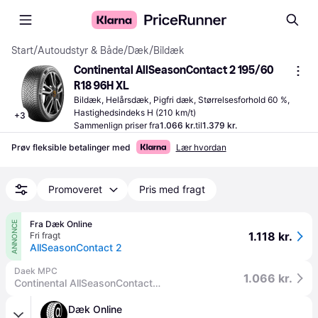
Start
/
Autoudstyr & Både
/
Dæk
/
Bildæk
Continental AllSeasonContact 2 195/60 
R18 96H XL
Bildæk, Helårsdæk, Pigfri dæk, Størrelsesforhold 60 %, 
Hastighedsindeks H (210 km/t)
+
3
Sammenlign priser fra
1.066 kr.
til
1.379 kr.
Prøv fleksible betalinger med
Lær hvordan
Promoveret
Pris med fragt
Fra Dæk Online
ANNONCE
1.118 kr.
Fri fragt
AllSeasonContact 2
Daek MPC
1.066 kr.
Continental AllSeasonContact 2 XL BSW M+S 3PMSF EVC 195/60R18 96H
Dæk Online