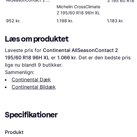
3 195 60 R18 
3PMSF Helårsdæk
Michelin CrossClimate
TL Tire
215 45 R17 91W XL
2 195/60 R18 96H XL
952 kr.
1.198 kr.
1.183 kr.
Læs om produktet
Laveste pris for 
Continental AllSeasonContact 2 
195/60 R18 96H XL
 er 
1.066 kr.
 Det er den bedste pris 
lige nu blandt 
9
 butikker.
Sammenlign:
Continental Dæk
Continental Bildæk
Specifikationer
Produkt