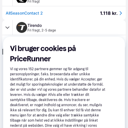
Fri fragt
1.118 kr.
AllSeasonContact 2
Tirendo
Fri fragt
,
2-5 dage
1.144 kr.
Continental AllSeasonContact 2 ( 195/60 R18 96H XL EVc )
Vi bruger cookies på
Annonce
PriceRunner
Vi og vores
152
partnere gemmer og får adgang til
personoplysninger, f.eks. browserdata eller unikke
identifikatorer, på din enhed. Hvis du vælger Accepter, gør
det muligt for sporingsteknologier at understøtte de formål,
der er vist under »Vi og vores partnere behandler datafor at
levere«. Hvis du vælger Afvis alle eller trækker dit
samtykke tilbage, deaktiveres de. Hvis trackere er
deaktiveret, er noget indhold og annoncer, du ser, muligvis
ikke så relevant for dig. Du kan til enhver tid få vist denne
menu igen for at ændre dine valg eller trække samtykke
tilbage når som helst ved at klikke Indstillinger på linket
nederst på websiden. Dine valg vil have virkning i vores