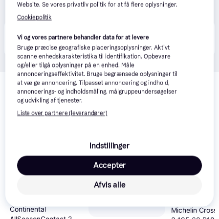
Website. Se vores privatliv politik for at få flere oplysninger.
Cookiepolitik
Produktet fås også hos 
4
butikker
, som ikke er 
Vi og vores partnere behandler data for at levere
Vis alle
betalende kunde i denne kategori.
Bruge præcise geografiske placeringsoplysninger. Aktivt
scanne enhedskarakteristika til identifikation. Opbevare
og/eller tilgå oplysninger på en enhed. Måle
annonceringseffektivitet. Bruge begrænsede oplysninger til
Relaterede produkter
at vælge annoncering. Tilpasset annoncering og indhold,
annoncerings- og indholdsmåling, målgruppeundersøgelser
Se vores forslag til andre produkter, der matcher dine 
og udvikling af tjenester.
interesser.
Vis alle
Liste over partnere (leverandører)
Indstillinger
Accepter
Afvis alle
Continental
Michelin Cross
AllSeasonContact 2 XL