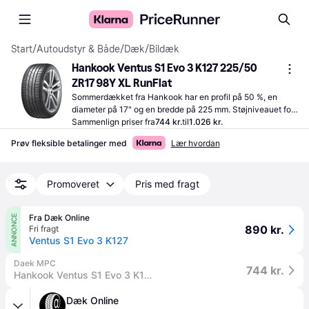
Start
/
Autoudstyr & Både
/
Dæk
/
Bildæk
Hankook Ventus S1 Evo 3 K127 225/50 
ZR17 98Y XL RunFlat
Sommerdækket fra Hankook har en profil på 50 %, en 
diameter på 17" og en bredde på 225 mm. Støjniveauet for 
dækket er 72 dB (75 dB svarer til lyden fra en 
Sammenlign priser fra
744 kr.
til
1.026 kr.
vaskemaskine ved centrifugering).
Prøv fleksible betalinger med
Lær hvordan
Promoveret
Pris med fragt
Fra Dæk Online
ANNONCE
890 kr.
Fri fragt
Ventus S1 Evo 3 K127
Daek MPC
744 kr.
Hankook Ventus S1 Evo 3 K127 XL 225/50ZR17 98Y
Dæk Online