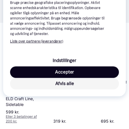
Bruge præcise geografiske placeringsoplysninger. Aktivt
scanne enhedskarakteristika til identifikation. Opbevare
og/eller tilgå oplysninger på en enhed. Måle
annonceringseffektivitet. Bruge begrænsede oplysninger til
at vælge annoncering. Tilpasset annoncering og indhold,
Relaterede produkter
annoncerings- og indholdsmåling, målgruppeundersøgelser
og udvikling af tjenester.
Se vores forslag til andre produkter, der matcher dine 
Liste over partnere (leverandører)
interesser.
Vis alle
Trender
Indstillinger
Accepter
Morsø Side Ta
Afvis alle
Weber Sidebord
27461
Q1000N Ny 2025
ELD Craft Line,
Model
Sidetable
599 kr.
Eller 3 betalinger af
319 kr.
695 kr.
200 kr.