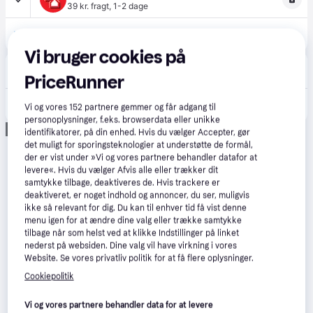
39 kr. fragt
,
1-2 dage
800 kr.
Weber sidebord til SmokeFire-træpillegrill
Vi bruger cookies på
Hulténs
75 kr. fragt
PriceRunner
1.075 kr.
Weber, Sidebord Smokefire Weber
Vi og vores
152
partnere gemmer og får adgang til
personoplysninger, f.eks. browserdata eller unikke
Annonce
identifikatorer, på din enhed. Hvis du vælger Accepter, gør
det muligt for sporingsteknologier at understøtte de formål,
der er vist under »Vi og vores partnere behandler datafor at
levere«. Hvis du vælger Afvis alle eller trækker dit
samtykke tilbage, deaktiveres de. Hvis trackere er
deaktiveret, er noget indhold og annoncer, du ser, muligvis
ikke så relevant for dig. Du kan til enhver tid få vist denne
menu igen for at ændre dine valg eller trække samtykke
tilbage når som helst ved at klikke Indstillinger på linket
nederst på websiden. Dine valg vil have virkning i vores
Website. Se vores privatliv politik for at få flere oplysninger.
Cookiepolitik
Vi og vores partnere behandler data for at levere