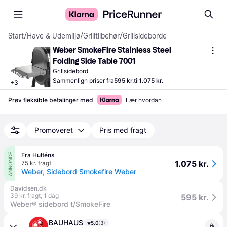
Start
/
Have & Udemiljø
/
Grilltilbehør
/
Grillsideborde
Weber SmokeFire Stainless Steel 
Folding Side Table 7001
Grillsidebord
Sammenlign priser fra
595 kr.
til
1.075 kr.
+
3
Prøv fleksible betalinger med
Lær hvordan
Promoveret
Pris med fragt
Fra Hulténs
ANNONCE
1.075 kr.
75 kr. fragt
Weber, Sidebord Smokefire Weber
Davidsen.dk
39 kr. fragt
,
1 dag
595 kr.
Weber® sidebord t/SmokeFire
BAUHAUS
5.0
(3)