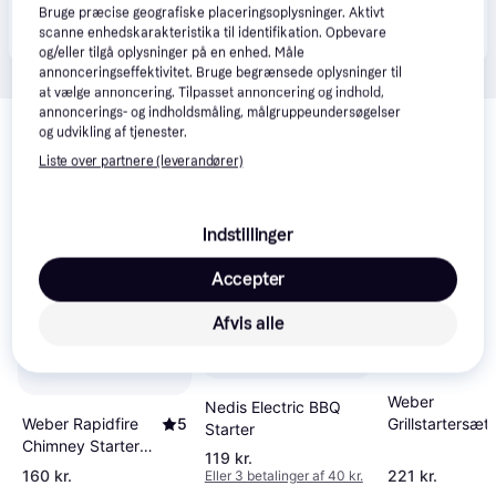
Produktet fås også hos 
1
butik
, som ikke er betalende 
Bruge præcise geografiske placeringsoplysninger. Aktivt
Vis alle
kunde i denne kategori.
scanne enhedskarakteristika til identifikation. Opbevare
og/eller tilgå oplysninger på en enhed. Måle
annonceringseffektivitet. Bruge begrænsede oplysninger til
at vælge annoncering. Tilpasset annoncering og indhold,
Relaterede produkter
annoncerings- og indholdsmåling, målgruppeundersøgelser
og udvikling af tjenester.
Se vores forslag til andre produkter, der matcher dine 
Liste over partnere (leverandører)
interesser.
Vis alle
Trender
Indstillinger
Accepter
Afvis alle
Weber
Nedis Electric BBQ
Weber Rapidfire
5
Grillstartersæt
Starter
Chimney Starter
119 kr.
7416
160 kr.
221 kr.
Eller 3 betalinger af 40 kr.