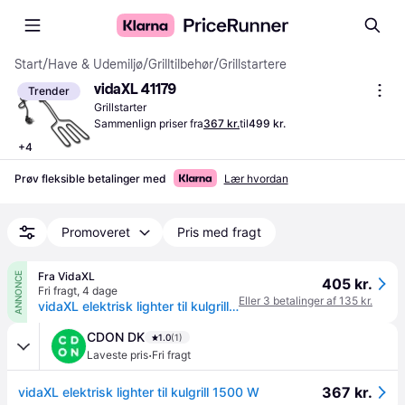
Start
/
Have & Udemiljø
/
Grilltilbehør
/
Grillstartere
vidaXL 41179
Trender
Grillstarter
Sammenlign priser fra
367 kr.
til
499 kr.
+
4
Prøv fleksible betalinger med
Lær hvordan
Promoveret
Pris med fragt
Fra VidaXL
ANNONCE
405 kr.
Fri fragt
,
4 dage
Eller 3 betalinger af 135 kr.
vidaXL elektrisk lighter til kulgrill 1500 W
CDON DK
1.0
(1)
·
Laveste pris
Fri fragt
367 kr.
vidaXL elektrisk lighter til kulgrill 1500 W