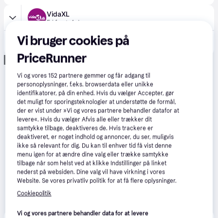
VidaXL
Fri fragt
,
4 dage
Vi bruger cookies på
405 kr.
vidaXL elektrisk lighter til kulgrill 1500 W
Eller 3 betalinger af 135 kr.
PriceRunner
Annonce
Vi og vores
152
partnere gemmer og får adgang til
personoplysninger, f.eks. browserdata eller unikke
identifikatorer, på din enhed. Hvis du vælger Accepter, gør
det muligt for sporingsteknologier at understøtte de formål,
der er vist under »Vi og vores partnere behandler datafor at
levere«. Hvis du vælger Afvis alle eller trækker dit
samtykke tilbage, deaktiveres de. Hvis trackere er
deaktiveret, er noget indhold og annoncer, du ser, muligvis
ikke så relevant for dig. Du kan til enhver tid få vist denne
menu igen for at ændre dine valg eller trække samtykke
tilbage når som helst ved at klikke Indstillinger på linket
nederst på websiden. Dine valg vil have virkning i vores
Website. Se vores privatliv politik for at få flere oplysninger.
Cookiepolitik
Vi og vores partnere behandler data for at levere