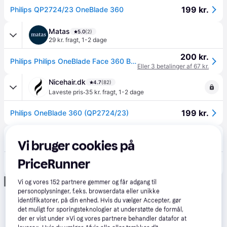
199 kr.
Philips QP2724/23 OneBlade 360
Matas
5.0
(2)
29 kr. fragt
,
1-2 dage
200 kr.
Philips Philips OneBlade Face 360 Black/Green
Eller 3 betalinger af 67 kr.
Nicehair.dk
4.7
(82)
·
Laveste pris
35 kr. fragt
,
1-2 dage
199 kr.
Philips OneBlade 360 (QP2724/23)
Bilka
4.6
(89)
Vi bruger cookies på
·
Laveste pris
39 kr. fragt
,
2 dage
PriceRunner
199 kr.
Philips OneBlade QP2724/23 skægtrimmer
Annonce
Vi og vores
152
partnere gemmer og får adgang til
personoplysninger, f.eks. browserdata eller unikke
identifikatorer, på din enhed. Hvis du vælger Accepter, gør
det muligt for sporingsteknologier at understøtte de formål,
der er vist under »Vi og vores partnere behandler datafor at