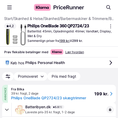
Start
/
Skønhed & Helse
/
Skønhed
/
Barbermaskiner & Trimmere
/
Barbermaskiner
Philips OneBlade 360 QP2724/23
4,2
Batteritid: 45min, Opladningstid: 4timer, Vandtæt, Display, 
Wet & Dry
Sammenlign priser fra
199 kr.
til
299 kr.
Prøv fleksible betalinger med
Lær hvordan
Philips Personal Health
Køb hos 
Promoveret
Pris med fragt
Fra Bilka
ANNONCE
199 kr.
39 kr. fragt
,
2 dage
Philips OneBlade QP2724/23 skægtrimmer
Batteribyen.dk
5.0
(1)
·
Laveste pris
35 kr. fragt
,
1-2 dage