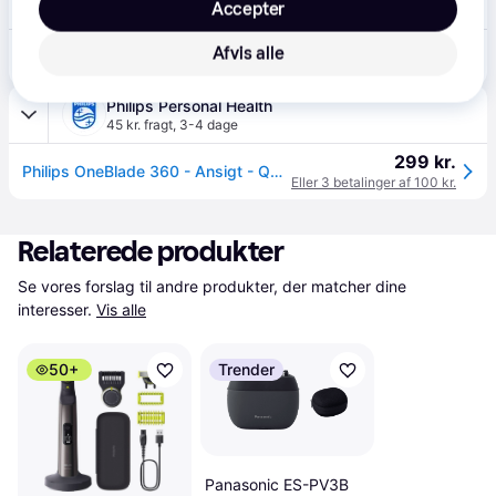
Accepter
49 kr. fragt
,
1 dag
255 kr.
Afvis alle
Philips OneBlade 360 Face Hybrid Trimmer og Shaver QP2724 – 45min, 0,5W – Limegrøn/Grå
Eller 3 betalinger af 85 kr.
Philips Personal Health
45 kr. fragt
,
3-4 dage
299 kr.
Philips OneBlade 360 - Ansigt - QP2724/23
Eller 3 betalinger af 100 kr.
Relaterede produkter
Se vores forslag til andre produkter, der matcher dine 
interesser.
Vis alle
50+
Trender
Panasonic ES-PV3B