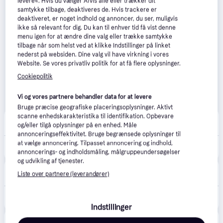
levere«. Hvis du vælger Afvis alle eller trækker dit
samtykke tilbage, deaktiveres de. Hvis trackere er
deaktiveret, er noget indhold og annoncer, du ser, muligvis
ikke så relevant for dig. Du kan til enhver tid få vist denne
menu igen for at ændre dine valg eller trække samtykke
tilbage når som helst ved at klikke Indstillinger på linket
nederst på websiden. Dine valg vil have virkning i vores
Website. Se vores privatliv politik for at få flere oplysninger.
Cookiepolitik
Vi og vores partnere behandler data for at levere
Bruge præcise geografiske placeringsoplysninger. Aktivt
scanne enhedskarakteristika til identifikation. Opbevare
Teknikdele
5.0
(1)
og/eller tilgå oplysninger på en enhed. Måle
29 kr. fragt
,
1-3 dage
annonceringseffektivitet. Bruge begrænsede oplysninger til
at vælge annoncering. Tilpasset annoncering og indhold,
229 kr.
Philips OneBlade 360 elektrisk barbermaskine - QP2724/23
annoncerings- og indholdsmåling, målgruppeundersøgelser
og udvikling af tjenester.
Føtex
4.8
(31)
Liste over partnere (leverandører)
39 kr. fragt
,
3 dage
249 kr.
Philips OneBlade QP2724/23 skægtrimmer (På lager i butik)
Indstillinger
avXperten
4.8
(429)