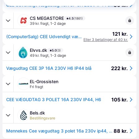
86 kr.
CEE Udvendigt vægudtag 16A 3P 6H 230V IP44 skrueløs
CS MEGASTORE
4.5
(1861)
39 kr. fragt
,
1-2 dage
121 kr.
(ComputerSalg) CEE Udvendigt vægudtag 16A 3P 6H 230V IP44 skrueløs på flange
Eller 3 betalinger af 40 kr.
Elvvs.dk
5.0
(3)
49 kr. fragt
,
1-3 dage
222 kr.
Vægudtag CEE 3P 16A 230V H6 IP44 blå
EL-Grossisten
Fri fragt
105 kr.
CEE VÆGUDTAG 3 POLET 16A 230V IP44, H6
Bels.dk
Bestillingsvare
88 kr.
Mennekes Cee vægudtag 3 polet 16a 230v ip44, h6.