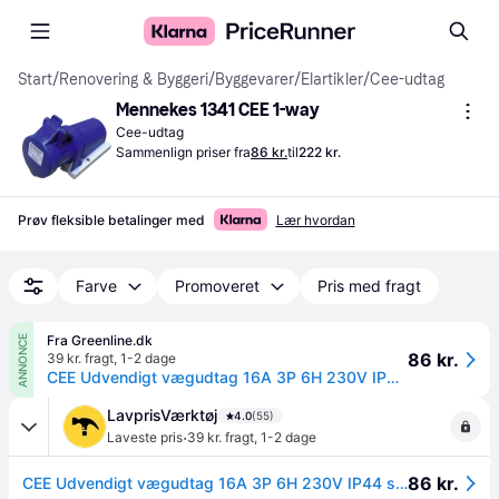
Start
/
Renovering & Byggeri
/
Byggevarer
/
Elartikler
/
Cee-udtag
Mennekes 1341 CEE 1-way
Cee-udtag
Sammenlign priser fra
86 kr.
til
222 kr.
Prøv fleksible betalinger med
Lær hvordan
Farve
Promoveret
Pris med fragt
Fra Greenline.dk
ANNONCE
86 kr.
39 kr. fragt
,
1-2 dage
CEE Udvendigt vægudtag 16A 3P 6H 230V IP44 skrueløs
LavprisVærktøj
4.0
(55)
·
Laveste pris
39 kr. fragt
,
1-2 dage
86 kr.
CEE Udvendigt vægudtag 16A 3P 6H 230V IP44 skrueløs