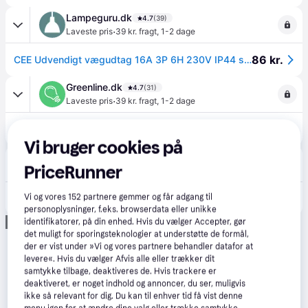
Lampeguru.dk
4.7
(39)
·
Laveste pris
39 kr. fragt
,
1-2 dage
86 kr.
CEE Udvendigt vægudtag 16A 3P 6H 230V IP44 skrueløs
Greenline.dk
4.7
(31)
·
Laveste pris
39 kr. fragt
,
1-2 dage
86 kr.
CEE Udvendigt vægudtag 16A 3P 6H 230V IP44 skrueløs
Vi bruger cookies på
Lavprisvvs.dk
4.6
(172)
PriceRunner
·
Laveste pris
39 kr. fragt
,
1-2 dage
86 kr.
Vi og vores
152
partnere gemmer og får adgang til
CEE Udvendigt vægudtag 16A 3P 6H 230V IP44 skrueløs
personoplysninger, f.eks. browserdata eller unikke
Annonce
identifikatorer, på din enhed. Hvis du vælger Accepter, gør
det muligt for sporingsteknologier at understøtte de formål,
der er vist under »Vi og vores partnere behandler datafor at
levere«. Hvis du vælger Afvis alle eller trækker dit
samtykke tilbage, deaktiveres de. Hvis trackere er
deaktiveret, er noget indhold og annoncer, du ser, muligvis
ikke så relevant for dig. Du kan til enhver tid få vist denne