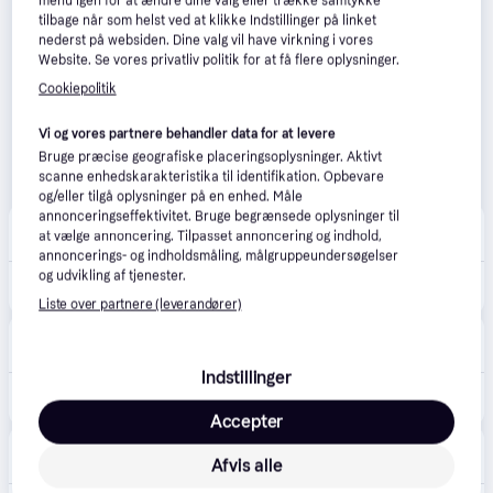
menu igen for at ændre dine valg eller trække samtykke
tilbage når som helst ved at klikke Indstillinger på linket
nederst på websiden. Dine valg vil have virkning i vores
Website. Se vores privatliv politik for at få flere oplysninger.
Cookiepolitik
Vi og vores partnere behandler data for at levere
Bruge præcise geografiske placeringsoplysninger. Aktivt
scanne enhedskarakteristika til identifikation. Opbevare
og/eller tilgå oplysninger på en enhed. Måle
annonceringseffektivitet. Bruge begrænsede oplysninger til
BilligVVS
4.6
(55)
at vælge annoncering. Tilpasset annoncering og indhold,
·
Laveste pris
39 kr. fragt
,
1-2 dage
annoncerings- og indholdsmåling, målgruppeundersøgelser
og udvikling af tjenester.
86 kr.
CEE Udvendigt vægudtag 16A 3P 6H 230V IP44 skrueløs
Liste over partnere (leverandører)
LavprisEL
4.5
(136)
·
Laveste pris
39 kr. fragt
,
1-2 dage
Indstillinger
86 kr.
CEE Udvendigt vægudtag 16A 3P 6H 230V IP44 skrueløs
Accepter
VVS-Eksperten.dk
4.5
(43)
·
Afvis alle
Laveste pris
39 kr. fragt
,
1-2 dage