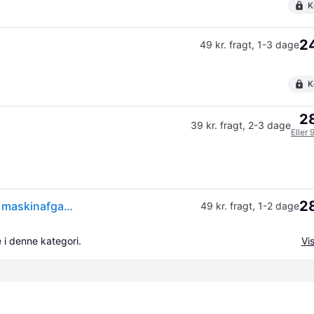
K
24
49 kr. fragt
,
1-3 dage
K
28
39 kr. fragt
,
2-3 dage
Eller 
28
Viega Viega vandlås 40 x 50 kunststof hvid væg m. maskinafgang 1 STK
49 kr. fragt
,
1-2 dage
 i denne kategori.
Vis