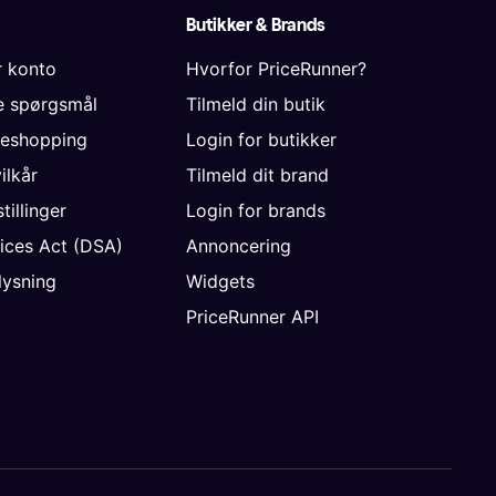
Butikker & Brands
r konto
Hvorfor PriceRunner?
de spørgsmål
Tilmeld din butik
neshopping
Login for butikker
vilkår
Tilmeld dit brand
tillinger
Login for brands
vices Act (DSA)
Annoncering
ysning
Widgets
PriceRunner API