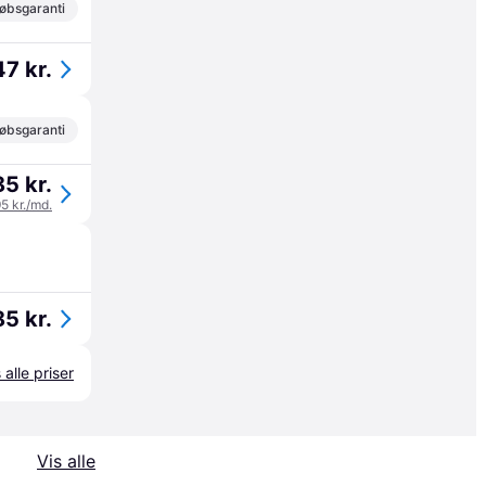
øbsgaranti
7 kr.
øbsgaranti
5 kr.
95 kr./md.
5 kr.
 alle priser
Vis alle