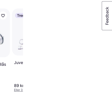
Trender
Trender
Geberit vandlås
t/vaskemas.Ø50
Juvel Flex Vandlås
dlås
89 kr.
603 kr.
Eller 3 betalinger af 30 kr.
Eller 3 betalinger af 201 kr.