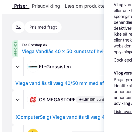
Vi og vor
Priser
Prisudvikling
Læs om produktet
Specifika
eller unik
sporingst
behandler
Pris med fragt
deaktiver
ikke så r
eller træ
ANNONCE
Fra Proshop.dk
websiden. 
Viega Vandlås 40 x 50 kunststof hvid
oplysninge
Cookiepoli
EL-Grossisten
Vi og vor
Bruge præ
Viega vandlås til væg 40/50 mm med afgang til va
identifik
annonceri
annonceri
CS MEGASTORE
4.5
(1861 vurderinger)
udvikling 
Liste over