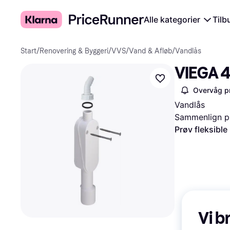
Alle kategorier
Tilb
Start
/
Renovering & Byggeri
/
VVS
/
Vand & Afløb
/
Vandlås
VIEGA 
Overvåg pr
Vandlås
Sammenlign pr
Prøv fleksible
Vi b