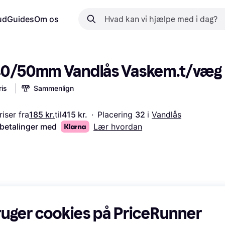
ud
Guides
Om os
40/50mm Vandlås Vaskem.t/væg
is
Sammenlign
iser fra
185 kr.
til
415 kr.
·
Placering 
32 
i 
Vandlås
 betalinger med
Lær hvordan
ruger cookies på PriceRunner