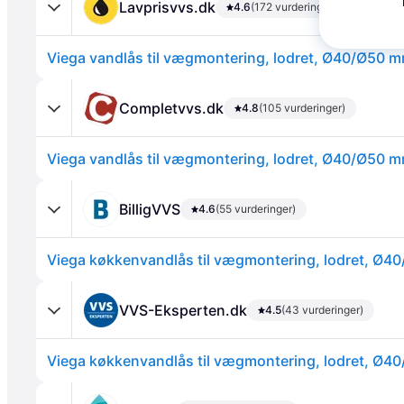
Lavprisvvs.dk
4.6
(172 vurderinger)
Viega vandlås til vægmontering, lodret, Ø40/Ø50 
Completvvs.dk
4.8
(105 vurderinger)
Viega vandlås til vægmontering, lodret, Ø40/Ø50 
Annonce
BilligVVS
4.6
(55 vurderinger)
Viega køkkenvandlås til vægmontering, lodret, Ø
VVS-Eksperten.dk
4.5
(43 vurderinger)
Viega køkkenvandlås til vægmontering, lodret, Ø