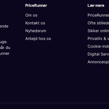
PriceRunner
Lær mere
Om os
PriceRunne
Kontakt os
Ofte stille
gende
Nyhedsrum
Sikker onli
Arbejd hos os
Privatliv & 
uge.
Cookie-inds
når du
unner
Digital Ser
Annonceopl