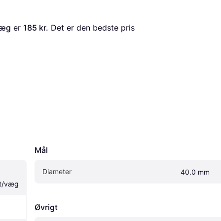
væg
 er 
185 kr.
 Det er den bedste pris 
Mål
Diameter
40.0 mm
.t/væg
Øvrigt