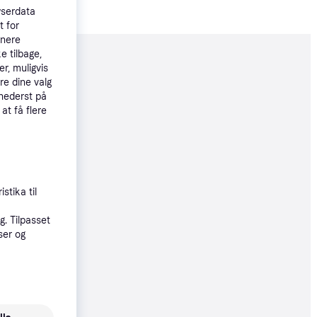
wserdata
t for
tnere
e tilbage,
moveret
r, muligvis
re dine valg
 nederst på
85 kr.
 at få flere
 95 kr./md.
stika til
85 kr.
. Tilpasset
ser og
øbsgaranti
6 kr.
75 kr./md.