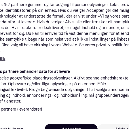
es
152
partnere gemmer og får adgang til personoplysninger, f.eks. bro
tioner
ke identifikatorer, på din enhed. Hvis du vælger Accepter, gør det mulig
eknologier at understøtte de formål, der er vist under »Vi og vores par
 datafor at levere«. Hvis du vælger Afvis alle eller trækker dit samtykk
Pro
es de. Hvis trackere er deaktiveret, er noget indhold og annoncer, du se
elevant for dig. Du kan til enhver tid få vist denne menu igen for at ænd
kke samtykke tilbage når som helst ved at klikke Indstillinger på linket
2
Dine valg vil have virkning i vores Website. Se vores privatliv politik for
39 kr. fragt
,
2-3 dage
Eller
r.
tik
es partnere behandler data for at levere
cise geografiske placeringsoplysninger. Aktivt scanne enhedskarakteri
1
skemaskine
·
Laveste pris
Fri fragt
ation. Opbevare og/eller tilgå oplysninger på en enhed. Måle
ngseffektivitet. Bruge begrænsede oplysninger til at vælge annoncering
ng og indhold, annoncerings- og indholdsmåling, målgruppeundersøgel
K
af tjenester.
 partnere (leverandører)
22
(ComputerSalg) Viega vandlås til væg 40/50 mm med afgang til vaskemaskine
39 kr. fragt
,
1-2 dage
Eller 