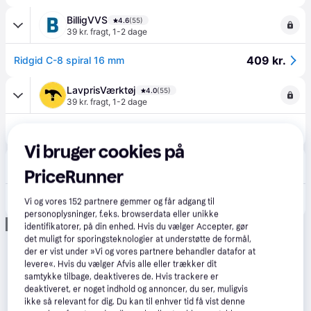
BilligVVS
4.6
(55)
39 kr. fragt
,
1-2 dage
409 kr.
Ridgid C-8 spiral 16 mm
LavprisVærktøj
4.0
(55)
39 kr. fragt
,
1-2 dage
409 kr.
Ridgid 10mm split model C-8 til K50, K60
Vi bruger cookies på
Completvvs.dk
4.8
(105)
PriceRunner
39 kr. fragt
,
1-2 dage
439 kr.
Ridgid C-8 spiral 16 mm
Vi og vores
152
partnere gemmer og får adgang til
personoplysninger, f.eks. browserdata eller unikke
Annonce
identifikatorer, på din enhed. Hvis du vælger Accepter, gør
det muligt for sporingsteknologier at understøtte de formål,
der er vist under »Vi og vores partnere behandler datafor at
levere«. Hvis du vælger Afvis alle eller trækker dit
samtykke tilbage, deaktiveres de. Hvis trackere er
deaktiveret, er noget indhold og annoncer, du ser, muligvis
ikke så relevant for dig. Du kan til enhver tid få vist denne