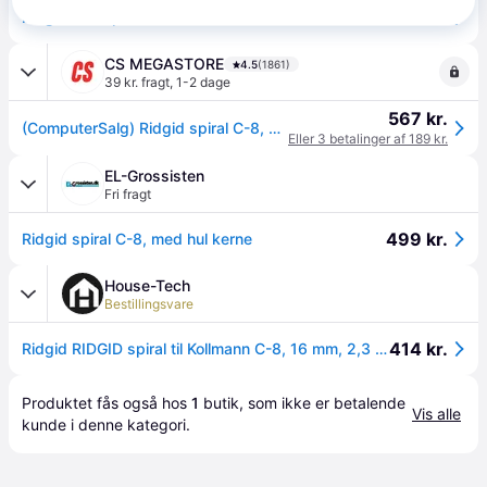
449 kr.
Ridgid C-8 spiral 16 mm
CS MEGASTORE
4.5
(1861)
39 kr. fragt
,
1-2 dage
567 kr.
(ComputerSalg) Ridgid spiral C-8, med hul kerne
Eller 3 betalinger af 189 kr.
EL-Grossisten
Fri fragt
499 kr.
Ridgid spiral C-8, med hul kerne
House-Tech
Bestillingsvare
414 kr.
Ridgid RIDGID spiral til Kollmann C-8, 16 mm, 2,3 m til K-50/K-60 1 STK
Produktet fås også hos 
1
butik
, som ikke er betalende 
Vis alle
kunde i denne kategori.