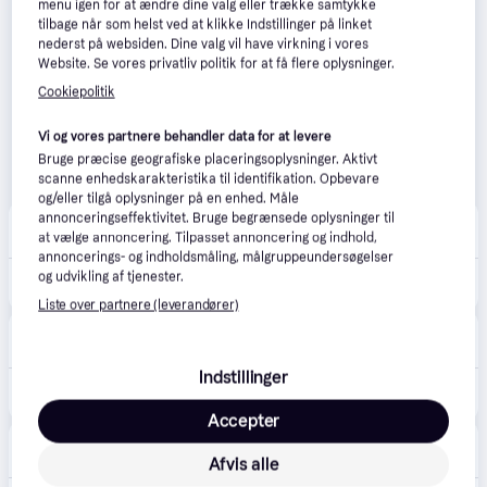
menu igen for at ændre dine valg eller trække samtykke
tilbage når som helst ved at klikke Indstillinger på linket
nederst på websiden. Dine valg vil have virkning i vores
Website. Se vores privatliv politik for at få flere oplysninger.
Cookiepolitik
Vi og vores partnere behandler data for at levere
Bruge præcise geografiske placeringsoplysninger. Aktivt
scanne enhedskarakteristika til identifikation. Opbevare
og/eller tilgå oplysninger på en enhed. Måle
annonceringseffektivitet. Bruge begrænsede oplysninger til
Lavprisvvs.dk
4.6
(172)
at vælge annoncering. Tilpasset annoncering og indhold,
39 kr. fragt
,
1-2 dage
annoncerings- og indholdsmåling, målgruppeundersøgelser
og udvikling af tjenester.
439 kr.
Ridgid 10mm split model C-8 til K50, K60
Liste over partnere (leverandører)
Elvvs.dk
5.0
(3)
49 kr. fragt
,
1-3 dage
Indstillinger
437 kr.
Ridgid C-8 Spiral 16 mm 2,3 meter
Accepter
VVS-Eksperten.dk
4.5
(43)
39 kr. fragt
,
1-2 dage
Afvis alle