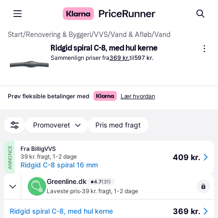
Start
/
Renovering & Byggeri
/
VVS
/
Vand & Afløb
/
Vand
Ridgid spiral C-8, med hul kerne
Sammenlign priser fra
369 kr.
til
597 kr.
Prøv fleksible betalinger med
Lær hvordan
Promoveret
Pris med fragt
Fra BilligVVS
ANNONCE
409 kr.
39 kr. fragt
,
1-2 dage
Ridgid C-8 spiral 16 mm
Greenline.dk
4.7
(31)
·
Laveste pris
39 kr. fragt
,
1-2 dage
369 kr.
Ridgid spiral C-8, med hul kerne