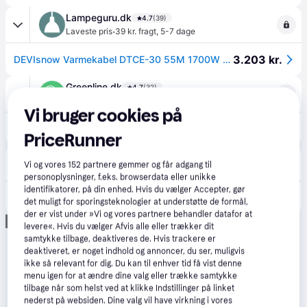
Lampeguru.dk
4.7
(39)
·
Laveste pris
39 kr. fragt
,
5-7 dage
3.203 kr.
DEVIsnow Varmekabel DTCE-30 55M 1700W 230V
Greenline.dk
4.7
(32)
·
Laveste pris
39 kr. fragt
,
5-7 dage
Vi bruger cookies på
3.203 kr.
DEVIsnow Varmekabel DTCE-30 55M 1700W 230V
PriceRunner
Lavprisvvs.dk
4.6
(174)
Vi og vores
152
partnere gemmer og får adgang til
·
Laveste pris
39 kr. fragt
,
5-7 dage
personoplysninger, f.eks. browserdata eller unikke
identifikatorer, på din enhed. Hvis du vælger Accepter, gør
3.203 kr.
DEVIsnow Varmekabel DTCE-30 55M 1700W 230V
det muligt for sporingsteknologier at understøtte de formål,
der er vist under »Vi og vores partnere behandler datafor at
Annonce
levere«. Hvis du vælger Afvis alle eller trækker dit
samtykke tilbage, deaktiveres de. Hvis trackere er
deaktiveret, er noget indhold og annoncer, du ser, muligvis
ikke så relevant for dig. Du kan til enhver tid få vist denne
menu igen for at ændre dine valg eller trække samtykke
tilbage når som helst ved at klikke Indstillinger på linket
nederst på websiden. Dine valg vil have virkning i vores