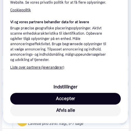
Website. Se vores privatliv politik for at få flere oplysninger.
Cookiepolitik
Vi og vores partnere behandler data for at levere
Bruge præcise geografiske placeringsoplysninger. Aktivt
scanne enhedskarakteristika til identifikation. Opbevare
og/eller tilgå oplysninger på en enhed. Måle
annonceringseffektivitet. Bruge begrænsede oplysninger til
at vælge annoncering. Tilpasset annoncering og indhold,
annoncerings- og indholdsmåling, målgruppeundersøgelser
BilligVVS
4.6
(55)
og udvikling af tjenester.
·
Laveste pris
39 kr. fragt
,
5-7 dage
Liste over partnere (leverandører)
3.203 kr.
DEVIsnow Varmekabel DTCE-30 55M 1700W 230V
Indstillinger
VVS-Eksperten.dk
4.5
(43)
·
Laveste pris
39 kr. fragt
,
5-7 dage
Accepter
3.203 kr.
DEVIsnow Varmekabel DTCE-30 55M 1700W 230V
Afvis alle
LavprisVærktøj
4.0
(55)
·
Laveste pris
39 kr. fragt
,
5-7 dage