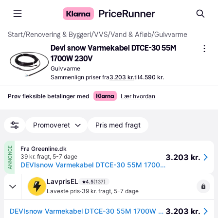
Start
/
Renovering & Byggeri
/
VVS
/
Vand & Afløb
/
Gulvvarme
Devi snow Varmekabel DTCE-30 55M 
1700W 230V
Gulvvarme
Sammenlign priser fra
3.203 kr.
til
4.590 kr.
Prøv fleksible betalinger med
Lær hvordan
Promoveret
Pris med fragt
Fra Greenline.dk
ANNONCE
3.203 kr.
39 kr. fragt
,
5-7 dage
DEVIsnow Varmekabel DTCE-30 55M 1700W 230V
LavprisEL
4.5
(137)
·
Laveste pris
39 kr. fragt
,
5-7 dage
3.203 kr.
DEVIsnow Varmekabel DTCE-30 55M 1700W 230V