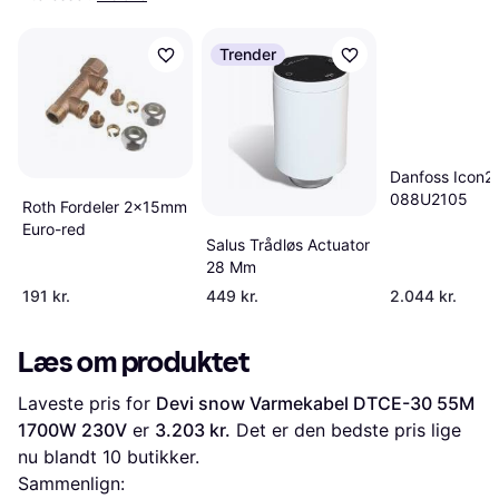
Trender
Danfoss Icon2 
088U2105
Roth Fordeler 2x15mm
Euro-red
Salus Trådløs Actuator
28 Mm
191 kr.
449 kr.
2.044 kr.
Læs om produktet
Laveste pris for 
Devi snow Varmekabel DTCE-30 55M 
1700W 230V
 er 
3.203 kr.
 Det er den bedste pris lige 
nu blandt 
10
 butikker.
Sammenlign: