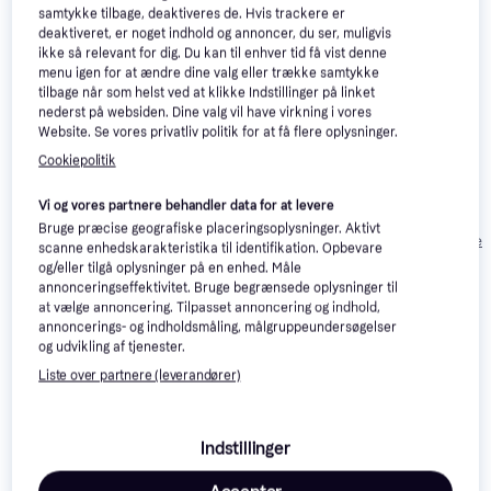
samtykke tilbage, deaktiveres de. Hvis trackere er
deaktiveret, er noget indhold og annoncer, du ser, muligvis
ikke så relevant for dig. Du kan til enhver tid få vist denne
menu igen for at ændre dine valg eller trække samtykke
Pioneer DJM-750
5
tilbage når som helst ved at klikke Indstillinger på linket
MK2
nederst på websiden. Dine valg vil have virkning i vores
Website. Se vores privatliv politik for at få flere oplysninger.
Cookiepolitik
Pioneer DJM-
4.4
Reloop Elite
450
Vi og vores partnere behandler data for at levere
9.777 kr.
Bruge præcise geografiske placeringsoplysninger. Aktivt
Eller 3 betalinger 
scanne enhedskarakteristika til identifikation. Opbevare
6.159 kr.
10.789 kr.
3.259 kr.
og/eller tilgå oplysninger på en enhed. Måle
annonceringseffektivitet. Bruge begrænsede oplysninger til
at vælge annoncering. Tilpasset annoncering og indhold,
Anmeldelser
annoncerings- og indholdsmåling, målgruppeundersøgelser
og udvikling af tjenester.
Liste over partnere (leverandører)
Indstillinger