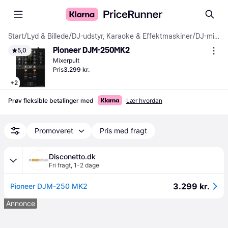
Start
/
Lyd & Billede
/
DJ-udstyr, Karaoke & Effektmaskiner
/
DJ-mixere
Pioneer DJM-250MK2
5,0
Mixerpult
Pris
3.299 kr.
+
2
Prøv fleksible betalinger med
Lær hvordan
Promoveret
Pris med fragt
Disconetto.dk
Fri fragt
,
1-2 dage
3.299 kr.
Pioneer DJM-250 MK2
Annonce