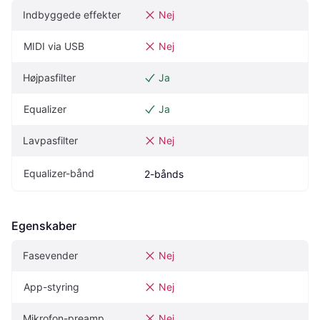
Indbyggede effekter
Nej
MIDI via USB
Nej
Højpasfilter
Ja
Equalizer
Ja
Lavpasfilter
Nej
Equalizer-bånd
2-bånds
Egenskaber
Fasevender
Nej
App-styring
Nej
Mikrofon-preamp
Nej