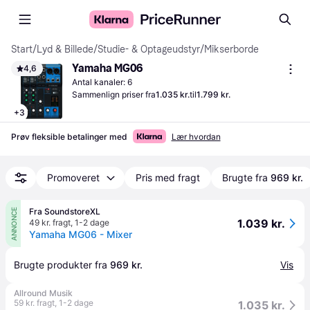
Start
/
Lyd & Billede
/
Studie- & Optageudstyr
/
Mikserborde
Yamaha MG06
4,6
Antal kanaler: 6
Sammenlign priser fra
1.035 kr.
til
1.799 kr.
+
3
Prøv fleksible betalinger med
Lær hvordan
Promoveret
Pris med fragt
Brugte fra
969 kr.
Fra SoundstoreXL
ANNONCE
1.039 kr.
49 kr. fragt
,
1-2 dage
Yamaha MG06 - Mixer
Brugte produkter fra 
969 kr.
Vis
Allround Musik
59 kr. fragt
,
1-2 dage
1.035 kr.