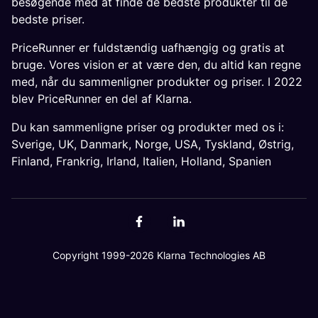
besøgende med at finde de bedste produkter til de
bedste priser.
PriceRunner er fuldstændig uafhængig og gratis at
bruge. Vores vision er at være den, du altid kan regne
med, når du sammenligner produkter og priser. I 2022
blev PriceRunner en del af Klarna.
Du kan sammenligne priser og produkter med os i:
Sverige
,
UK
,
Danmark
,
Norge
,
USA
,
Tyskland
,
Østrig
,
Finland
,
Frankrig
,
Irland
,
Italien
,
Holland
,
Spanien
Copyright 1999-2026 Klarna Technologies AB