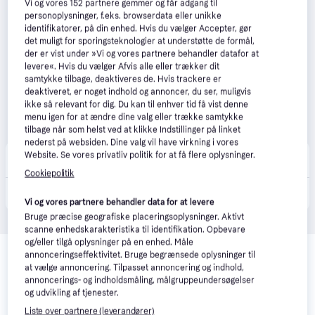
Vi og vores
152
partnere gemmer og får adgang til
personoplysninger, f.eks. browserdata eller unikke
identifikatorer, på din enhed. Hvis du vælger Accepter, gør
det muligt for sporingsteknologier at understøtte de formål,
der er vist under »Vi og vores partnere behandler datafor at
levere«. Hvis du vælger Afvis alle eller trækker dit
samtykke tilbage, deaktiveres de. Hvis trackere er
deaktiveret, er noget indhold og annoncer, du ser, muligvis
ikke så relevant for dig. Du kan til enhver tid få vist denne
menu igen for at ændre dine valg eller trække samtykke
tilbage når som helst ved at klikke Indstillinger på linket
nederst på websiden. Dine valg vil have virkning i vores
Scandinavian Photo
5.0
(2)
Website. Se vores privatliv politik for at få flere oplysninger.
Bestillingsvare
Cookiepolitik
1.095 kr.
MG06
Vi og vores partnere behandler data for at levere
Bruge præcise geografiske placeringsoplysninger. Aktivt
scanne enhedskarakteristika til identifikation. Opbevare
Relaterede produkter
og/eller tilgå oplysninger på en enhed. Måle
annonceringseffektivitet. Bruge begrænsede oplysninger til
Se vores forslag til andre produkter, der matcher dine 
at vælge annoncering. Tilpasset annoncering og indhold,
annoncerings- og indholdsmåling, målgruppeundersøgelser
interesser.
Vis alle
og udvikling af tjenester.
Liste over partnere (leverandører)