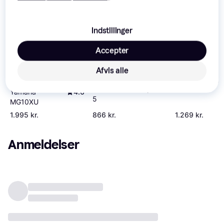
Indstillinger
Accepter
Afvis alle
Allen & Heath 
Soundcraft Notepad-
Yamaha
4.6
5
MG10XU
1.995 kr.
866 kr.
1.269 kr.
Anmeldelser