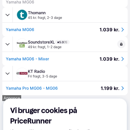
Yamaha MG06
Thomann
45 kr. fragt
,
2-3 dage
1.039 kr.
Yamaha MG06
SoundstoreXL
5.0
(1)
49 kr. fragt
,
1-2 dage
1.039 kr.
Yamaha MG06 - Mixer
KT Radio
Fri fragt
,
3-5 dage
1.199 kr.
Yamaha Pro MG06 - MG06
Annonce
Vi bruger cookies på
PriceRunner