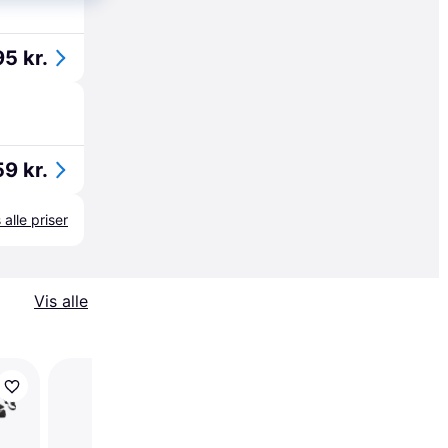
5 kr.
9 kr.
 alle priser
Vis alle
Kokos Loveboxxx Kin