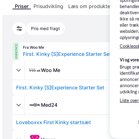
sporingst
Priser
Prisudvikling
Læs om produktet
Specifika
behandler
deaktiver
ikke så r
eller træ
Pris med fragt
websiden. 
oplysninge
ANNONCE
Cookiepoli
Fra Woo Me
First. Kinky [S]Experience Starter Set
Vi og vor
Bruge præ
Woo Me
identifik
annonceri
annonceri
First. Kinky [S]Experience Starter Set
udvikling 
Liste over
Med24
Loveboxxx First Kinky startsæt