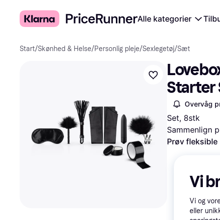
Alle kategorier
Tilb
Start
/
Skønhed & Helse
/
Personlig pleje
/
Sexlegetøj
/
Sæt
Lovebox
Starter
Overvåg pr
Set, 8stk
Sammenlign pr
Prøv fleksible
Vi b
Vi og vor
eller unik