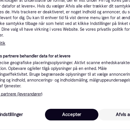
eknologier at understøtte de formål, der er vist under »Vi og vores par
tioner
 datafor at levere«. Hvis du vælger Afvis alle eller trækker dit samtykk
es de. Hvis trackere er deaktiveret, er noget indhold og annoncer, du se
elevant for dig. Du kan til enhver tid få vist denne menu igen for at ænd
kke samtykke tilbage når som helst ved at klikke Indstillinger på linket
Pro
Dine valg vil have virkning i vores Website. Se vores privatliv politik for
r.
tik
2
19 kr. fragt
,
1-2 dage
es partnere behandler data for at levere
cise geografiske placeringsoplysninger. Aktivt scanne enhedskarakteri
ation. Opbevare og/eller tilgå oplysninger på en enhed. Måle
ngseffektivitet. Bruge begrænsede oplysninger til at vælge annoncering
ng og indhold, annoncerings- og indholdsmåling, målgruppeundersøgel
23
·
Laveste pris
19 kr. fragt
,
1-2 dage
af tjenester.
 partnere (leverandører)
26
Indstillinger
Accepter
29 kr. fragt
,
1-3 dage
Afvis a