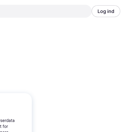
Log ind
Annonce
Annonce
wserdata
t for