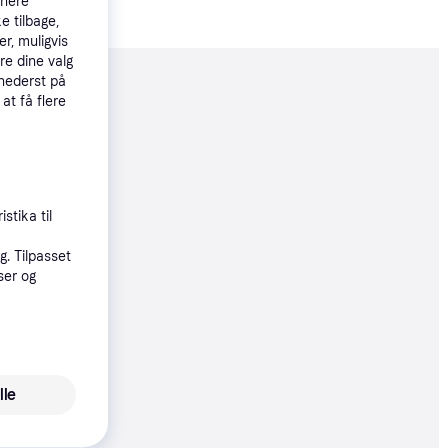
tnere
e tilbage,
r, muligvis
re dine valg
 nederst på
moveret
 at få flere
39 kr.
stika til
. Tilpasset
ser og
9 kr.
5 kr.
lle