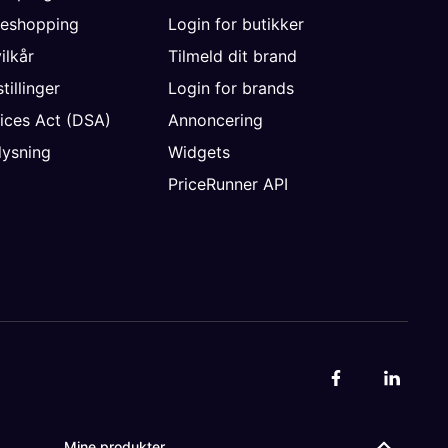
neshopping
Login for butikker
vilkår
Tilmeld dit brand
tillinger
Login for brands
vices Act (DSA)
Annoncering
ysning
Widgets
PriceRunner API
Mine produkter