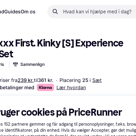
ud
Guides
Om os
xx First. Kinky [S] Experience 
 Set
is
Sammenlign
iser fra
239 kr.
til
361 kr.
·
Placering 
25 
i 
Sæt
 betalinger med
Lær hvordan
ruger cookies på PriceRunner
es
152
partnere gemmer og får adgang til personoplysninger, f.eks. bro
ke identifikatorer, på din enhed. Hvis du vælger Accepter, gør det mulig