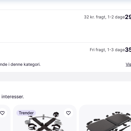
29
32 kr. fragt
,
1-2 dage
35
Fri fragt
,
1-3 dage
nde i denne kategori.
Vis
 interesser.
Trender