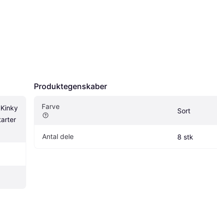
Produktegenskaber
Farve
Kinky 
Sort
arter 
Antal dele
8 stk