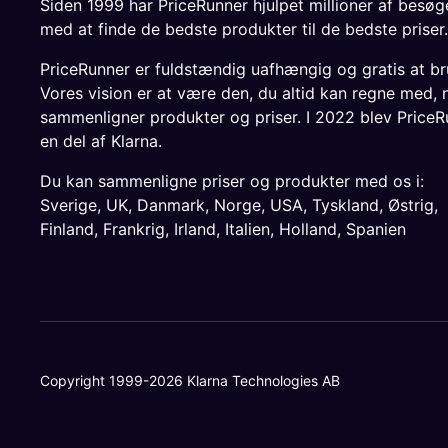
Siden 1999 har PriceRunner hjulpet millioner af besø
med at finde de bedste produkter til de bedste priser.
PriceRunner er fuldstændig uafhængig og gratis at br
Vores vision er at være den, du altid kan regne med, 
sammenligner produkter og priser. I 2022 blev PriceR
en del af Klarna.
Du kan sammenligne priser og produkter med os i:
Sverige
,
UK
,
Danmark
,
Norge
,
USA
,
Tyskland
,
Østrig
,
Finland
,
Frankrig
,
Irland
,
Italien
,
Holland
,
Spanien
Copyright 1999-2026 Klarna Technologies AB