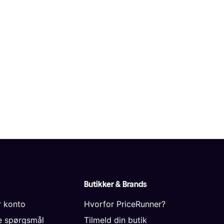
Butikker & Brands
r konto
Hvorfor PriceRunner?
de spørgsmål
Tilmeld din butik