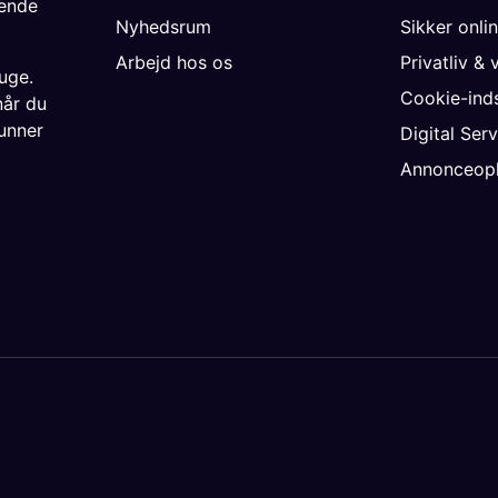
gende
Nyhedsrum
Sikker onli
Arbejd hos os
Privatliv & 
uge.
Cookie-inds
når du
unner
Digital Ser
Annonceopl