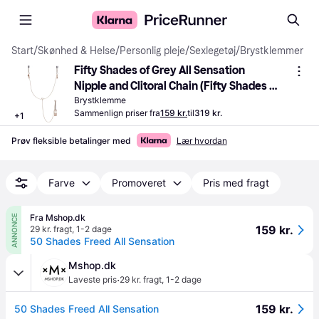
Start
/
Skønhed & Helse
/
Personlig pleje
/
Sexlegetøj
/
Brystklemmer
Fifty Shades of Grey All Sensation 
Nipple and Clitoral Chain (Fifty Shades 
Freed)
Brystklemme
Sammenlign priser fra
159 kr.
til
319 kr.
+
1
Prøv fleksible betalinger med
Lær hvordan
Farve
Promoveret
Pris med fragt
Fra Mshop.dk
ANNONCE
159 kr.
29 kr. fragt
,
1-2 dage
50 Shades Freed All Sensation
Mshop.dk
·
Laveste pris
29 kr. fragt
,
1-2 dage
159 kr.
50 Shades Freed All Sensation