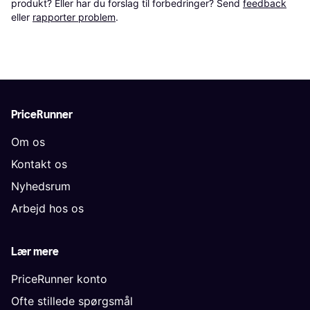
produkt? Eller har du forslag til forbedringer? Send 
feedback
eller 
rapporter problem
.
PriceRunner
Om os
Kontakt os
Nyhedsrum
Arbejd hos os
Lær mere
PriceRunner konto
Ofte stillede spørgsmål