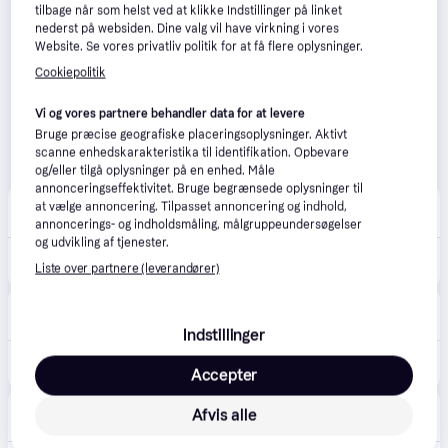
tilbage når som helst ved at klikke Indstillinger på linket
nederst på websiden. Dine valg vil have virkning i vores
Website. Se vores privatliv politik for at få flere oplysninger.
Cookiepolitik
Vi og vores partnere behandler data for at levere
Bruge præcise geografiske placeringsoplysninger. Aktivt
scanne enhedskarakteristika til identifikation. Opbevare
og/eller tilgå oplysninger på en enhed. Måle
annonceringseffektivitet. Bruge begrænsede oplysninger til
Sinful
5.0
(1)
at vælge annoncering. Tilpasset annoncering og indhold,
29 kr. fragt
,
1 dag
annoncerings- og indholdsmåling, målgruppeundersøgelser
og udvikling af tjenester.
254 kr.
Fifty Shades Freed All Sensation Bryst og Klitoris Klemmer - Gold
Liste over partnere (leverandører)
Eller 3 betalinger af 85 kr.
Vuxen
32 kr. fragt
,
1-2 dage
Indstillinger
299 kr.
All Sensation Nipple & Clitoral Chain
Accepter
Orion Shop
Afvis alle
29 kr. fragt
,
2-3 dage