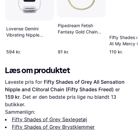
Pipedream Fetish
Lovense Gemini
Fantasy Gold Chain
Vibrating Nipple
Fifty Shades o
Nipple Clamps
Clamps
At My Mercy (F
Shades Darker
594 kr.
91 kr.
110 kr.
Læs om produktet
Laveste pris for 
Fifty Shades of Grey All Sensation 
Nipple and Clitoral Chain (Fifty Shades Freed)
 er 
159 kr.
 Det er den bedste pris lige nu blandt 
13
butikker.
Sammenlign:
Fifty Shades of Grey Sexlegetøj
Fifty Shades of Grey Brystklemmer