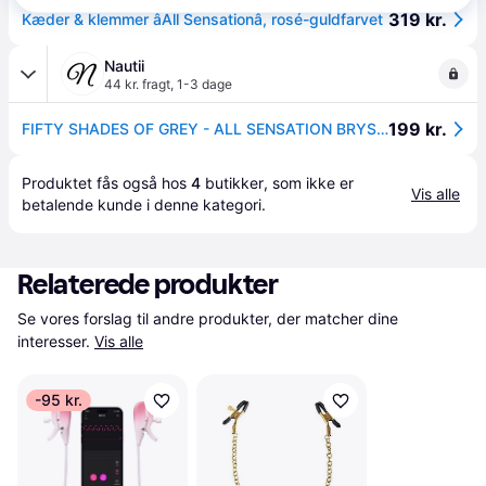
319 kr.
Kæder & klemmer âAll Sensationâ, rosé-guldfarvet
Nautii
44 kr. fragt
,
1-3 dage
199 kr.
FIFTY SHADES OF GREY - ALL SENSATION BRYST & KLITORIS KLEMMER
Produktet fås også hos 
4
butikker
, som ikke er 
Vis alle
betalende kunde i denne kategori.
Relaterede produkter
Se vores forslag til andre produkter, der matcher dine 
interesser.
Vis alle
-95 kr.