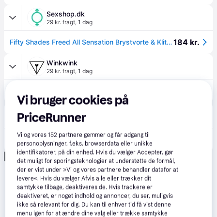
Sexshop.dk
29 kr. fragt
,
1 dag
184 kr.
Fifty Shades Freed All Sensation Brystvorte & Klitoriskæde.
Winkwink
29 kr. fragt
,
1 dag
184 kr.
Fifty Shades Freed All Sensation Brystvorte & Klitoriskæde.
Vi bruger cookies på
Superlove
PriceRunner
39 kr. fragt
,
1-3 dage
Vi og vores
152
partnere gemmer og får adgang til
209 kr.
Fifty Shades of Grey Freed All Sensation Nipple And Clitoral Chain.
personoplysninger, f.eks. browserdata eller unikke
identifikatorer, på din enhed. Hvis du vælger Accepter, gør
Annonce
det muligt for sporingsteknologier at understøtte de formål,
der er vist under »Vi og vores partnere behandler datafor at
levere«. Hvis du vælger Afvis alle eller trækker dit
samtykke tilbage, deaktiveres de. Hvis trackere er
deaktiveret, er noget indhold og annoncer, du ser, muligvis
ikke så relevant for dig. Du kan til enhver tid få vist denne
menu igen for at ændre dine valg eller trække samtykke