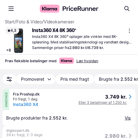
Start
/
Foto & Video
/
Videokameraer
Insta360 X4 8K 360°
4,3
Insta360 X4 8K 360° optager alle vinkler med 8K-
opløsning. Med stabiliseringsteknologi og vandtæt design 
er den velegnet til udendørs brug.
Sammenlign priser fra
2.980 kr.
til
6.739 kr.
+
8
Prøv fleksible betalinger med
Lær hvordan
Promoveret
Pris med fragt
Brugte fra
2.552 kr
Fra Proshop.dk
ANNONCE
3.749 kr.
Fri fragt
,
1 dag
Eller 3 betalinger af 1.250 kr.
Insta360 X4
Brugte produkter fra 
2.552 kr.
Vis
digiexpert.dk
39 kr. fragt
,
2-3 dage
2.980 kr.