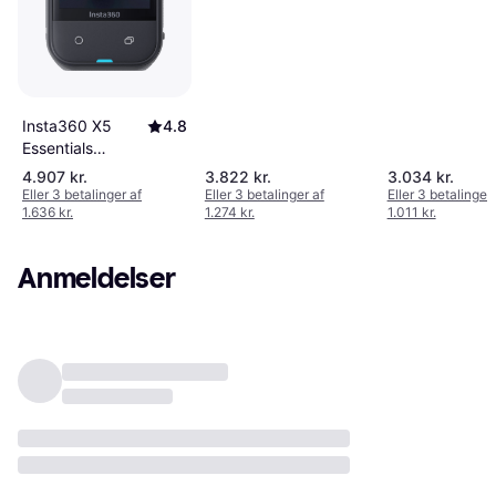
Black
Black
Insta360 X5
4.8
Essentials
Bundle
4.907 kr.
3.822 kr.
3.034 kr.
Eller 3 betalinger af
Eller 3 betalinger af
Eller 3 betalinger 
1.636 kr.
1.274 kr.
1.011 kr.
Anmeldelser