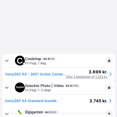
Coolshop
4.9
(54)
Fri fragt
,
1 dag
3.699 kr.
Insta360 X4 - 360° Action Camera - Fri fragt og klar til levering - Prismatch
Eller 3 betalinger af 1.233 kr.
Goecker Photo | Video
4.9
(193)
Fri fragt
,
1-2 dage
3.745 kr.
Insta360 X4 Standard bundle.
Elgiganten
4.3
(42)
49 kr. fragt
,
1-2 dage