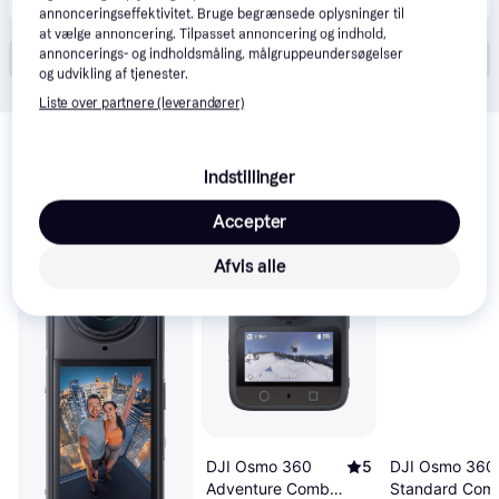
annonceringseffektivitet. Bruge begrænsede oplysninger til
at vælge annoncering. Tilpasset annoncering og indhold,
annoncerings- og indholdsmåling, målgruppeundersøgelser
Vis alle (18)
og udvikling af tjenester.
Liste over partnere (leverandører)
Relaterede produkter
Se vores forslag til andre produkter, der matcher dine 
Indstillinger
interesser.
Vis alle
Accepter
100+
Afvis alle
DJI Osmo 360
5
DJI Osmo 360
Adventure Combo
Standard Com