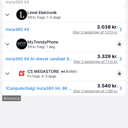
Insta360 X4
Linné Elektronik
39 kr. fragt
,
1-3 dage
3.038 kr.
Insta360 X4
Eller 3 betalinger af 1.013 kr.
MyTrendyPhone
39 kr. fragt
,
1 dag
3.329 kr.
Insta360 X4 AI-drevet vandtæt 8K-action kamera – sort
Eller 3 betalinger af 1.110 kr.
CS MEGASTORE
4.5
(1864)
Fri fragt
,
4-5 dage
3.540 kr.
(ComputerSalg) Insta360 X4, 8K Ultra HD, 72 MP, CMOS, 120 fps, Wi-Fi, Bluetooth
Eller 3 betalinger af 1.180 kr.
Annonce