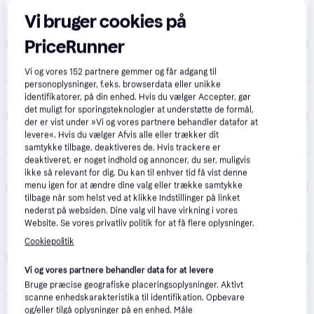
Vi bruger cookies på
3.699 kr.
Insta360 X4 actionkamera
PriceRunner
Proshop.dk
4.8
(1286)
Fri fragt
,
1 dag
Vi og vores
152
partnere gemmer og får adgang til
personoplysninger, f.eks. browserdata eller unikke
3.749 kr.
identifikatorer, på din enhed. Hvis du vælger Accepter, gør
Insta360 X4
Eller 3 betalinger af 1.250 kr.
det muligt for sporingsteknologier at understøtte de formål,
der er vist under »Vi og vores partnere behandler datafor at
ImageFoto
levere«. Hvis du vælger Afvis alle eller trækker dit
Fri fragt
,
1-2 dage
samtykke tilbage, deaktiveres de. Hvis trackere er
deaktiveret, er noget indhold og annoncer, du ser, muligvis
3.799 kr.
Insta360 | X4 | Hos ImageFoto.
ikke så relevant for dig. Du kan til enhver tid få vist denne
menu igen for at ændre dine valg eller trække samtykke
tilbage når som helst ved at klikke Indstillinger på linket
Foto/C
nederst på websiden. Dine valg vil have virkning i vores
Fri fragt
,
2-7 dage
Website. Se vores privatliv politik for at få flere oplysninger.
3.799 kr.
Insta360 X4 kamera.
Cookiepolitik
Kamerahuset
Vi og vores partnere behandler data for at levere
5.0
(2)
49 kr. fragt
,
2-5 dage
Bruge præcise geografiske placeringsoplysninger. Aktivt
scanne enhedskarakteristika til identifikation. Opbevare
3.799 kr.
og/eller tilgå oplysninger på en enhed. Måle
Insta360 X4