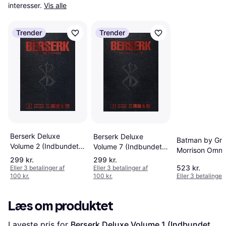
interesser.
Vis alle
Trender
Trender
Berserk Deluxe
Berserk Deluxe
Batman by Gra
Volume 2 (Indbundet,
Volume 7 (Indbundet,
Morrison Omni
2019)
2021)
299 kr.
299 kr.
Volume 2 (Indb
523 kr.
Eller 3 betalinger af
Eller 3 betalinger af
2019)
100 kr.
100 kr.
Eller 3 betalinger 
Læs om produktet
Laveste pris for 
Berserk Deluxe Volume 1 (Indbundet, 