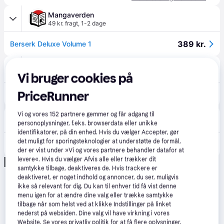
Mangaverden
49 kr. fragt
,
1-2 dage
389 kr.
Berserk Deluxe Volume 1
BookTok.dk
39 kr. fragt
,
6-8 dage
Vi bruger cookies på
PriceRunner
404 kr.
Berserk Deluxe Volume 1 (3, 2019) | Kentaro Miura
Vi og vores
152
partnere gemmer og får adgang til
Saxo
personoplysninger, f.eks. browserdata eller unikke
39 kr. fragt
identifikatorer, på din enhed. Hvis du vælger Accepter, gør
det muligt for sporingsteknologier at understøtte de formål,
480 kr.
'Berserk Deluxe Volume 1' - Kentaro Miura - Bog
der er vist under »Vi og vores partnere behandler datafor at
levere«. Hvis du vælger Afvis alle eller trækker dit
Annonce
samtykke tilbage, deaktiveres de. Hvis trackere er
deaktiveret, er noget indhold og annoncer, du ser, muligvis
ikke så relevant for dig. Du kan til enhver tid få vist denne
menu igen for at ændre dine valg eller trække samtykke
tilbage når som helst ved at klikke Indstillinger på linket
nederst på websiden. Dine valg vil have virkning i vores
Website. Se vores privatliv politik for at få flere oplysninger.