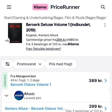
Start
/
Gaming & Underholdning
/
Bøger, Film & Musik
/
Bøger
/
Bøger
Berserk Deluxe Volume 1 (Indbundet, 
2019)
Engelsk, Kentaro Miura
Sammenlign priser fra
299 kr.
til
480 kr.
+
5
Fra 3 betalinger af 100 kr. med
Prøv fleksible betalinger*
Promoveret
Pris med fragt
Fra Mangaverden
ANNONCE
389 kr.
49 kr. fragt
,
1-2 dage
Berserk Deluxe Volume 1
iMusic
Laveste pris
299 kr.
Kentaro Miura - Berserk Deluxe Volume 1
Eller 3 betalinger af 100 kr.