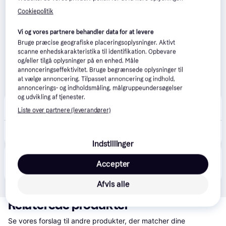
Cookiepolitik
Vi og vores partnere behandler data for at levere
Bruge præcise geografiske placeringsoplysninger. Aktivt
scanne enhedskarakteristika til identifikation. Opbevare
og/eller tilgå oplysninger på en enhed. Måle
annonceringseffektivitet. Bruge begrænsede oplysninger til
at vælge annoncering. Tilpasset annoncering og indhold,
annoncerings- og indholdsmåling, målgruppeundersøgelser
og udvikling af tjenester.
Plusbog.dk
Liste over partnere (leverandører)
59 kr. fragt
,
6-8 dage
475 kr.
Berserk Deluxe Volume 1 (3, 2019) | Kentaro Miura
Indstillinger
Produktet fås også hos 
2
butikker
, som ikke er 
Vis alle
Accepter
betalende kunde i denne kategori.
Afvis alle
Relaterede produkter
Se vores forslag til andre produkter, der matcher dine 