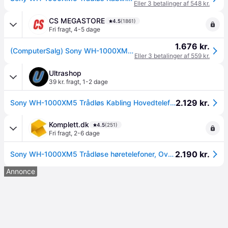
Eller 3 betalinger af 548 kr.
CS MEGASTORE
4.5
(1861)
Fri fragt
,
4-5 dage
1.676 kr.
(ComputerSalg) Sony WH-1000XM5 - Hovedtelefoner med mik. - fuld størrelse - Bluetooth - trådløs, kablet - aktiv støjfjerning - 3,5 mm jackstik - midnatsblå
Eller 3 betalinger af 559 kr.
Ultrashop
39 kr. fragt
,
1-2 dage
2.129 kr.
Sony WH-1000XM5 Trådløs Kabling Hovedtelefoner Blå.
Komplett.dk
4.5
(251)
Fri fragt
,
2-6 dage
2.190 kr.
Sony WH-1000XM5 Trådløse høretelefoner, Over-Ear (blå)
Annonce