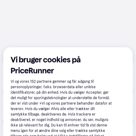
Vi bruger cookies på
Labtech Data
5.0
(9)
PriceRunner
Fri fragt
,
1 dag
Vi og vores
152
partnere gemmer og får adgang til
2.265 kr.
Sony WH-1000XM5 Noise Cancelling Wireless Headphones, 30 hours battery life, Overhead Bluetooth Headphones, Optimised for Alexa and Google Assistant, IOS and Android with Built-In Mic, in Midnight Blue
personoplysninger, f.eks. browserdata eller unikke
identifikatorer, på din enhed. Hvis du vælger Accepter, gør
Coolshop
4.9
(53)
det muligt for sporingsteknologier at understøtte de formål,
Fri fragt
,
1 dag
der er vist under »Vi og vores partnere behandler datafor at
levere«. Hvis du vælger Afvis alle eller trækker dit
2.286 kr.
Sony - WH-1000XM5 støjreducerende trådløse hovedtelefoner - Fri fragt og klar til levering - Blue
samtykke tilbage, deaktiveres de. Hvis trackere er
Eller 3 betalinger af 762 kr.
deaktiveret, er noget indhold og annoncer, du ser, muligvis
ikke så relevant for dig. Du kan til enhver tid få vist denne
HiFi Klubben
4.6
(34)
menu igen for at ændre dine valg eller trække samtykke
Fri fragt
,
1-2 dage