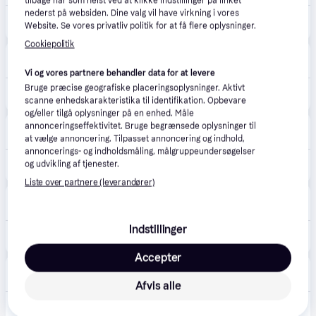
tilbage når som helst ved at klikke Indstillinger på linket
nederst på websiden. Dine valg vil have virkning i vores
2.499 kr.
Sony WH-1000XM5 Trådløst headset - 3 års medlemsgaranti
Website. Se vores privatliv politik for at få flere oplysninger.
Eller 3 betalinger af 833 kr.
Cookiepolitik
Punkt1
48 kr. fragt
,
1-2 dage
Vi og vores partnere behandler data for at levere
Bruge præcise geografiske placeringsoplysninger. Aktivt
2.599 kr.
Sony WH-1000XM5 trådløse støjreducerende hovedtelefoner, blå.
scanne enhedskarakteristika til identifikation. Opbevare
og/eller tilgå oplysninger på en enhed. Måle
Elgiganten
annonceringseffektivitet. Bruge begrænsede oplysninger til
4.3
(42)
49 kr. fragt
,
1-2 dage
at vælge annoncering. Tilpasset annoncering og indhold,
annoncerings- og indholdsmåling, målgruppeundersøgelser
og udvikling af tjenester.
2.599 kr.
Sony WH-1000XM5 trådløse around-ear høretelefoner (midnight blue/hardcase)
Liste over partnere (leverandører)
POWER
17. aug.
49 kr. fragt
,
1-2 dage
Indstillinger
2.599 kr.
Sony WH-1000XM5 trådløse støjreducerende hovedtelefoner, blå.
4.180 kr.
Accepter
SONY
Fri fragt
,
1-5 dage
Afvis alle
2.499 kr.
Sony WH-1000XM5 Trådløse hovedtelefoner med støjreduktion in Midnight Blue