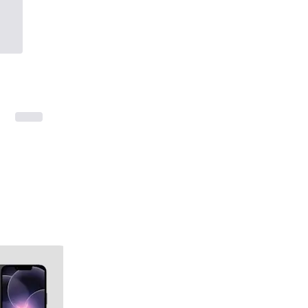
Samsung Galaxy A57 – Pris i 
Danmark, specs og hvad du 