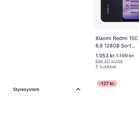
Xiaomi Redmi 15C
6.9 128GB Sort
Smartphone
1.053 kr.
1.199 kr.
Eller 351 kr./md.
5 butikker
-127 kr.
Styresystem