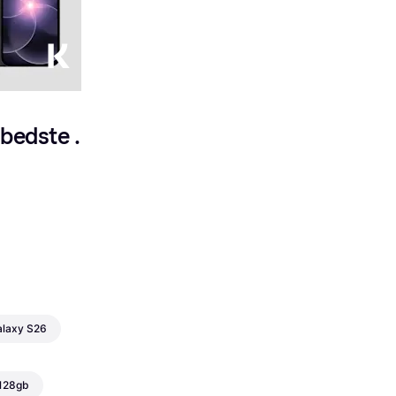
skal vide (2026)
Af Klarna
 bedste 
laxy S26
 128gb