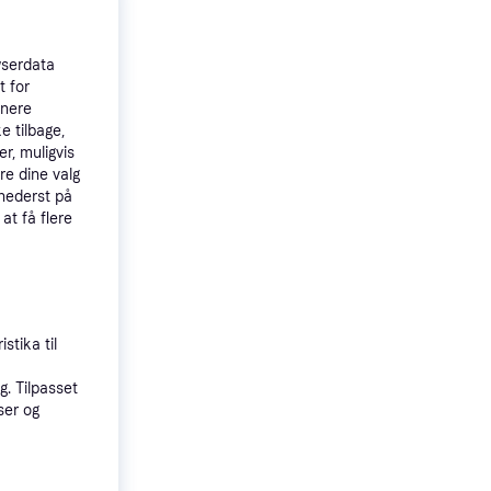
wserdata
t for
tnere
e tilbage,
r, muligvis
3.8
5G
re dine valg
p
 nederst på
 at få flere
.
stika til
. Tilpasset
ser og