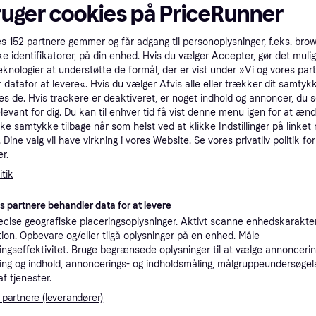
ruger cookies på PriceRunner
ro 12
es
152
partnere gemmer og får adgang til personoplysninger, f.eks. bro
ke identifikatorer, på din enhed. Hvis du vælger Accepter, gør det mulig
eknologier at understøtte de formål, der er vist under »Vi og vores par
 datafor at levere«. Hvis du vælger Afvis alle eller trækker dit samtykk
es de. Hvis trackere er deaktiveret, er noget indhold og annoncer, du se
Xiaomi 17T Pro 
4.2
Xiaomi Poco F7 Pro
elevant for dig. Du kan til enhver tid få vist denne menu igen for at ænd
12GB/1TB - Dee
kke samtykke tilbage når som helst ved at klikke Indstillinger på linket
256GB Black
Dine valg vil have virkning i vores Website. Se vores privatliv politik for
Violet
Android
3.280 kr.
4.847 kr.
r.
6.969 kr.
7.759 kr
5 butikker
tik
3 butikker
es partnere behandler data for at levere
-1.345 kr.
-773 kr.
cise geografiske placeringsoplysninger. Aktivt scanne enhedskarakteri
ation. Opbevare og/eller tilgå oplysninger på en enhed. Måle
ngseffektivitet. Bruge begrænsede oplysninger til at vælge annoncering
ng og indhold, annoncerings- og indholdsmåling, målgruppeundersøgel
af tjenester.
 partnere (leverandører)