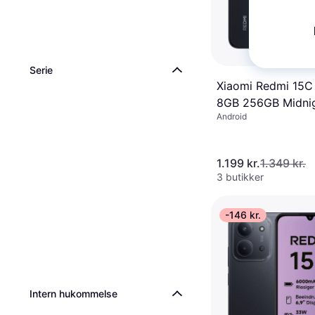
Serie
Xiaomi Redmi 15C
8GB 256GB Midni
Android
Black
1.199 kr.
1.349 kr.
3 butikker
-146 kr.
Intern hukommelse