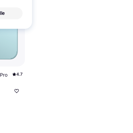
lle
4.7
 Pro
r.