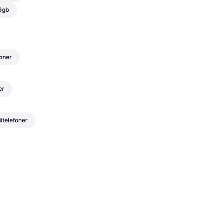
56gb
oner
er
telefoner