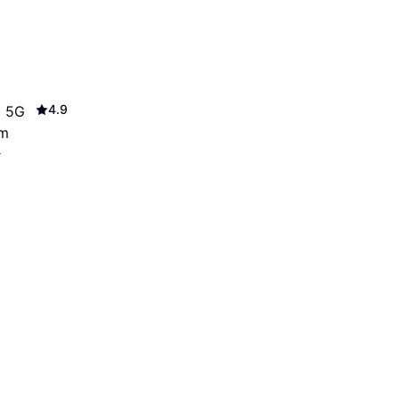
4.9
5 5G
um
.