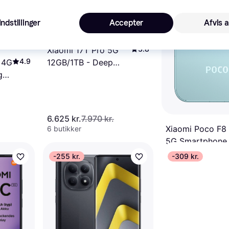
Indstillinger
Accepter
Afvis a
3.8
Xiaomi 17T Pro 5G
4.9
 4G
12GB/1TB - Deep
ght
Blue
6.625 kr.
7.970 kr.
Xiaomi Poco F8
6 butikker
5G Smartphone
Android
Dual-SIM RAM
-255 kr.
-309 kr.
4.227 kr.
5.000 k
256GB
5 butikker