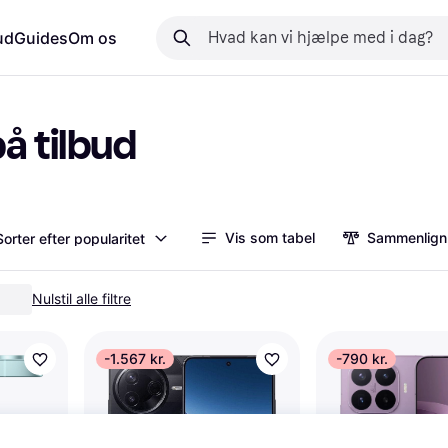
ud
Guides
Om os
å tilbud
Vis som tabel
Sammenlign
Sorter efter popularitet
Nulstil alle filtre
-1.567 kr.
-790 kr.