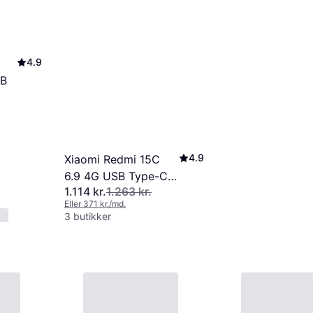
4.9
GB
4.9
Xiaomi Redmi 15C
6.9 4G USB Type-C
1.114 kr.
1.263 kr.
4GB 256GB
Eller 371 kr./md.
3 butikker