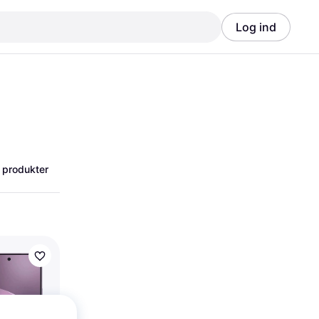
Log ind
Annonce
Annonce
 produkter