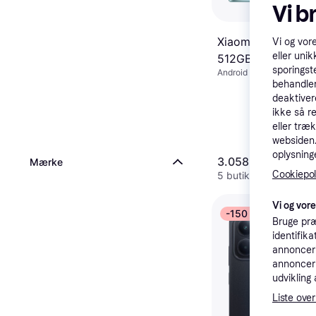
Vi b
Xiaomi Poco X8 P
Vi og vor
eller unik
512GB Grøn
sporingst
Android
behandler
deaktiver
ikke så r
eller træ
websiden. 
oplysninge
3.058 kr.
3.500 kr.
Mærke
Cookiepoli
5 butikker
Vi og vor
-150 kr.
Bruge præ
identifik
annonceri
annonceri
udvikling 
Liste over