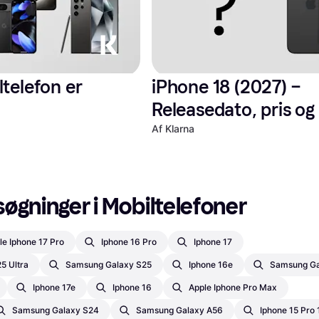
telefon er 
iPhone 18 (2027) – 
Releasedato, pris og
tilbud
Af Klarna
øgninger i Mobiltelefoner
le Iphone 17 Pro
Iphone 16 Pro
Iphone 17
5 Ultra
Samsung Galaxy S25
Iphone 16e
Samsung Ga
Iphone 17e
Iphone 16
Apple Iphone Pro Max
Samsung Galaxy S24
Samsung Galaxy A56
Iphone 15 Pro