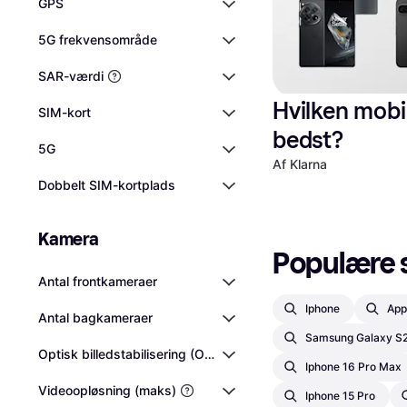
GPS
5G frekvensområde
SAR-værdi
Hvilken mobil
SIM-kort
bedst?
5G
Af Klarna
Dobbelt SIM-kortplads
Kamera
Populære s
Antal frontkameraer
Iphone
App
Antal bagkameraer
Samsung Galaxy S2
Optisk billedstabilisering (OIS)
Iphone 16 Pro Max
Videoopløsning (maks)
Iphone 15 Pro