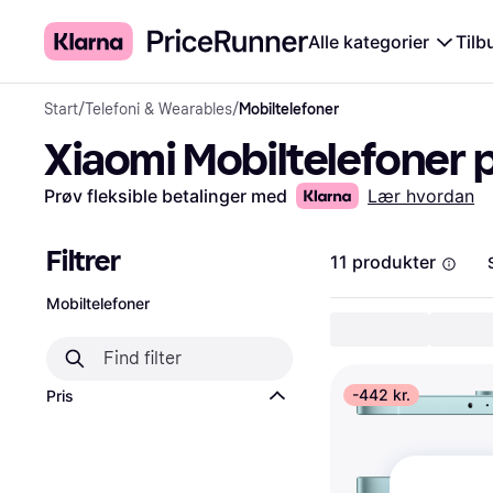
Alle kategorier
Tilb
Start
/
Telefoni & Wearables
/
Mobiltelefoner
Xiaomi Mobiltelefoner p
Prøv fleksible betalinger med
Lær hvordan
Filtrer
11 produkter
Mobiltelefoner
-442 kr.
Pris