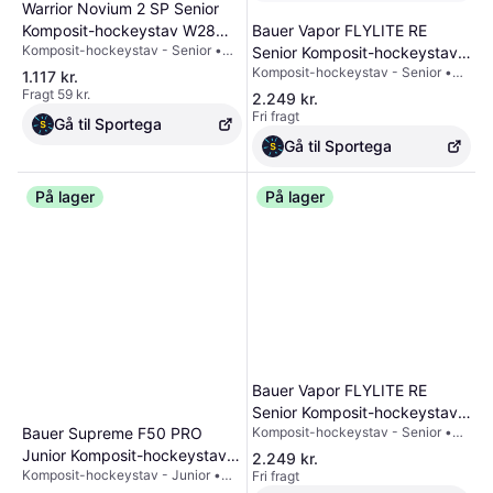
Warrior Novium 2 SP Senior
Komposit-hockeystav W28
Bauer Vapor FLYLITE RE
Komposit-hockeystav - Senior •
Gallagher venstre hånd ned,
Senior Komposit-hockeystav
Præstation • Flex (hårdhed): 85 -
Komposit-hockeystav - Senior •
flex 75
P92 (Matthews) venstre hånd
1.117 kr.
75 • Samlet længde: 174 cm (flex
Professionel • Flex (hårdhed): 87 -
Fragt 59 kr.
ned, flex 87
2.249 kr.
75), 174 cm (flex 85) • medium
77 - 70 - 65 • Samlet længde: 166
Fri fragt
sparkpunkt • Skaftets
Gå til Sportega
cm (flex 70), 166 cm (flex 77), 161
profilgeometri: Skråtstillet konus •
cm (flex 65), 171 cm (flex 87) • lavt
Gå til Sportega
Skridsikker grebsteknologi: ja •
sparkpunkt • Skaftets
Klinge-materiale: Warrior Fuelcore
profilgeometri: R - Geometrie kulatá
På lager
• Skridsikker grebsteknologi: ja •
På lager
Klinge-materiale: TeXtreme
Bauer Vapor FLYLITE RE
Senior Komposit-hockeystav
Komposit-hockeystav - Senior •
Bauer Supreme F50 PRO
P92 (Matthews) venstre hånd
Professionel • Flex (hårdhed): 87 -
Junior Komposit-hockeystav
ned, flex 77
2.249 kr.
77 - 70 - 65 • Samlet længde: 166
Komposit-hockeystav - Junior •
Fri fragt
P92 (Matthews) venstre hånd
cm (flex 70), 166 cm (flex 77), 161
Professionel • Flex (hårdhed): 50 -