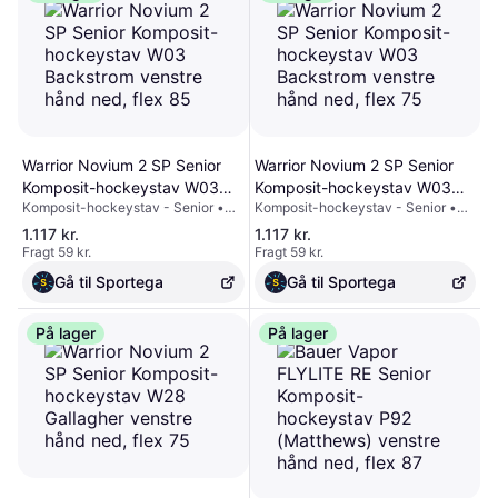
Warrior Novium 2 SP Senior
Warrior Novium 2 SP Senior
Komposit-hockeystav W03
Komposit-hockeystav W03
Komposit-hockeystav - Senior •
Komposit-hockeystav - Senior •
Backstrom venstre hånd ned,
Backstrom venstre hånd ned,
Præstation • Flex (hårdhed): 85 -
Præstation • Flex (hårdhed): 85 -
flex 85
flex 75
1.117 kr.
1.117 kr.
75 • Samlet længde: 174 cm (flex
75 • Samlet længde: 174 cm (flex
Fragt 59 kr.
Fragt 59 kr.
75), 174 cm (flex 85) • medium
75), 174 cm (flex 85) • medium
sparkpunkt • Skaftets
sparkpunkt • Skaftets
Gå til Sportega
Gå til Sportega
profilgeometri: Skråtstillet konus •
profilgeometri: Skråtstillet konus •
Skridsikker grebsteknologi: ja •
Skridsikker grebsteknologi: ja •
Klinge-materiale: Warrior Fuelcore
På lager
Klinge-materiale: Warrior Fuelcore
På lager