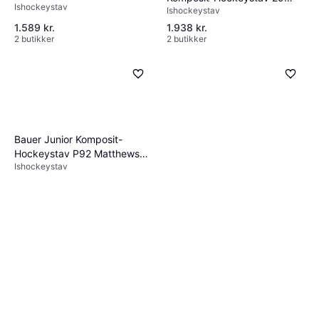
Ishockeystav
50
Ishockeystav
Højre Hånd Ned
1.589 kr.
1.938 kr.
2 butikker
2 butikker
Bauer Junior Komposit-
Hockeystav P92 Matthews
Ishockeystav
Venstre Hånd Ned
Warrior Novium 2 Pro Senior
Komposit Hockeystav W03
Ishockeystav
Backstrom Venstre Hånd Ned
2.163 kr.