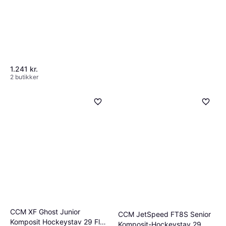
1.241 kr.
2 butikker
Bauer Vapor Junior Komposit
Hockeystav P28 Giroux Flex
Ishockeystav
30
581 kr.
2 butikker
CCM XF Ghost Junior
CCM JetSpeed FT8S Senior
Komposit Hockeystav 29 Flex
Komposit-Hockeystav 29