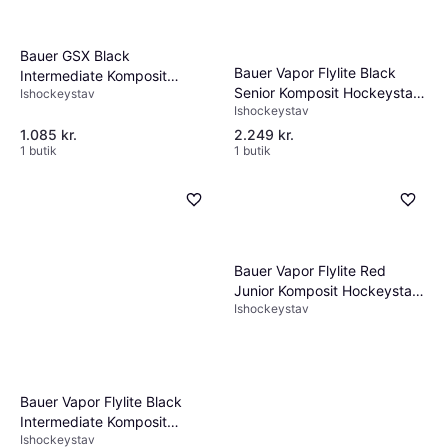
Bauer GSX Black
Bauer Vapor Flylite Black
Intermediate Komposit
Senior Komposit Hockeystav
Ishockeystav
Målmandsstav 23"
Ishockeystav
P28
1.085 kr.
2.249 kr.
1 butik
1 butik
Bauer Vapor Flylite Red
Junior Komposit Hockeystav
Ishockeystav
P28
Bauer Vapor Flylite Black
Intermediate Komposit
Ishockeystav
Hockeystav P92