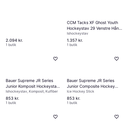
CCM Tacks XF Ghost Youth
Hockeystav 29 Venstre Hånd
Ishockeystav
Ned
2.094 kr.
1.357 kr.
1 butik
1 butik
Warrior LX2 Comp Junior
Ishockeystav, Kulfiber
599 kr.
Eller 3 betalinger af 200 kr.
2 butikker
Bauer Supreme JR Series
Bauer Supreme JR Series
Junior Komposit Hockeystav
Junior Composite Hockey
Ishockeystav, Komposit, Kulfiber
Ice Hockey Stick
P28
Stick P28
853 kr.
853 kr.
1 butik
1 butik