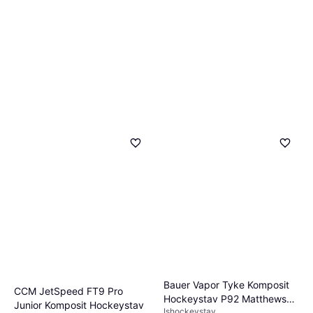
Bauer Vapor Tyke Komposit
CCM JetSpeed FT9 Pro
Hockeystav P92 Matthews
Junior Komposit Hockeystav
Ishockeystav
Venstre Hånd Ned Flex 10