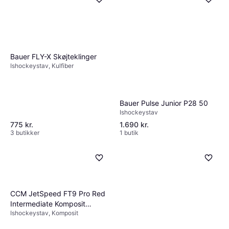
Fox Snagstang og
hockeykølle - Sort
Bauer FLY-X Skøjteklinger
Ishockeystav
Ishockeystav, Kulfiber
179 kr.
2 butikker
Bauer Pulse Junior P28 50
Ishockeystav
775 kr.
1.690 kr.
3 butikker
1 butik
CCM JetSpeed FT9 Pro Red
Intermediate Komposit
Ishockeystav, Komposit
Hockeystav