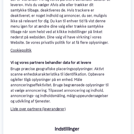
levere«. Hvis du vælger Afvis alle eller trækker dit
samtykke tilbage, deaktiveres de. Hvis trackere er
Bauer Supreme Fuse Junior
deaktiveret, er noget indhold og annoncer, du ser, muligvis
Komposit Hockeystav P92
ikke så relevant for dig. Du kan til enhver tid få vist denne
Ishockeystav
menu igen for at ændre dine valg eller trække samtykke
tilbage når som helst ved at klikke Indstillinger på linket
nederst på websiden. Dine valg vil have virkning i vores
Website. Se vores privatliv politik for at få flere oplysninger.
Cookiepolitik
Bauer Flylite Retailer Junior
P28 1/4
Vi og vores partnere behandler data for at levere
Ishockeystav
Bruge præcise geografiske placeringsoplysninger. Aktivt
1.628 kr.
1.628 kr.
scanne enhedskarakteristika til identifikation. Opbevare
2 butikker
2 butikker
og/eller tilgå oplysninger på en enhed. Måle
annonceringseffektivitet. Bruge begrænsede oplysninger til
Annonce
at vælge annoncering. Tilpasset annoncering og indhold,
annoncerings- og indholdsmåling, målgruppeundersøgelser
og udvikling af tjenester.
Liste over partnere (leverandører)
Indstillinger