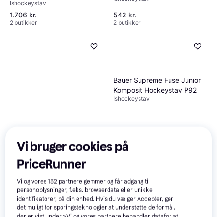
Ishockeystav
1.706 kr.
542 kr.
2 butikker
2 butikker
Bauer Supreme Fuse Junior
Komposit Hockeystav P92
Ishockeystav
Vi bruger cookies på
Warrior Novium 2 Pro Junior
Hockeystav W28
PriceRunner
Ishockeystav
1.466 kr.
1.628 kr.
Vi og vores
152
partnere gemmer og får adgang til
2 butikker
2 butikker
personoplysninger, f.eks. browserdata eller unikke
identifikatorer, på din enhed. Hvis du vælger Accepter, gør
det muligt for sporingsteknologier at understøtte de formål,
der er vist under »Vi og vores partnere behandler datafor at