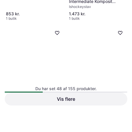
Intermediate Komposit
Ishockeystav
Hockeystav PP92
853 kr.
1.473 kr.
1 butik
1 butik
Du har set 48 af 155 produkter.
Fischer RC ONE IS1
Intermediate Komposit
Vis flere
Ishockeystav
Hockeystav
Warrior Alpha Deluxe White
Junior Komposit Hockeystav
Ishockeystav
W28 Gallagher
1.621 kr.
558 kr.
1 butik
1 butik
1
2
3
4