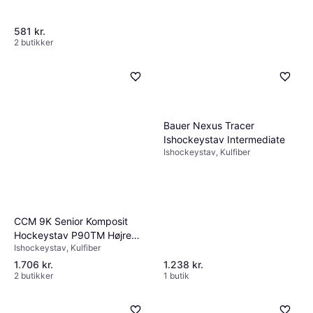
581 kr.
2 butikker
Bauer Vapor Tyke
Ishockeystav Youth Flex 10
Ishockeystav
542 kr.
2 butikker
Bauer Nexus Tracer
Ishockeystav Intermediate
Ishockeystav, Kulfiber
CCM 9K Senior Komposit
Hockeystav P90TM Højre
Ishockeystav, Kulfiber
Hånd Ned
1.706 kr.
1.238 kr.
2 butikker
1 butik