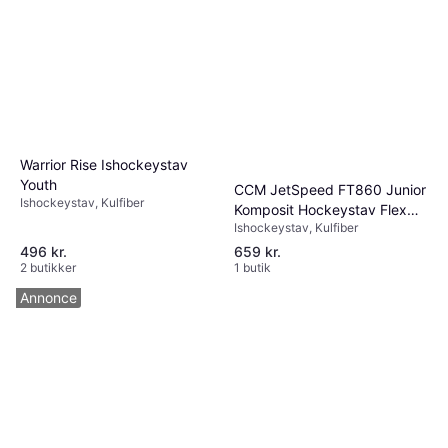
Warrior Rise Ishockeystav
Youth
CCM JetSpeed FT860 Junior
Ishockeystav, Kulfiber
Komposit Hockeystav Flex
Ishockeystav, Kulfiber
50
496 kr.
659 kr.
2 butikker
1 butik
Annonce