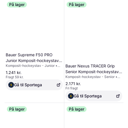
På lager
Skridsikker grebsteknologi: ja •
På lager
Klinge-materiale: TeXtreme
Bauer Supreme F50 PRO
Junior Komposit-hockeystav
Komposit-hockeystav - Junior •
Bauer Nexus TRACER Grip
P28 (Giroux) venstre hånd
Professionel • Flex (hårdhed): 50 -
Senior Komposit-hockeystav
ned, flex 50
1.241 kr.
40 • Samlet længde: 131 cm (flex
Komposit-hockeystav - Senior •
Fragt 59 kr.
P92 (Matthews) venstre hånd
40), 131 cm (flex 50) • medium
Professionel • Flex (hårdhed): 87 -
ned, flex 77
2.171 kr.
sparkpunkt • Skaftets
Gå til Sportega
77 - 70 - 65 • Samlet længde: 170
Fri fragt
profilgeometri: Hybrid skaftform •
cm (flex 77), 170 cm (flex 87), 165
Skridsikker grebsteknologi: ja •
cm (flex 65), 165 cm (flex 70) •
Gå til Sportega
Klinge-materiale: kulfiber
medium sparkpunkt • Skaftets
profilgeometri: ER Spine •
På lager
Skridsikker grebsteknologi: ja •
På lager
Klinge-materiale: TeXtreme