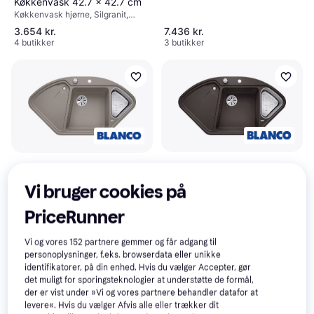
Skabsbredde (min): 800 mm
Køkkenvask 42.7 x 42.7 cm
Køkkenvask hjørne, Silgranit,
Antal vaske: 1,5
3.654 kr.
7.436 kr.
4 butikker
3 butikker
Blanco Delta II-F (523675)
Blanco Delta II (523666)
Køkkenvask hjørne, Silgranit,
Køkkenvask hjørne, Silgranit,
Vi bruger cookies på
Vendbar, Hul til armatur: Ja, Antal
Vendbar, Hul til armatur: Ja, Antal
7.436 kr.
8.279 kr.
vaske: 1,5, Montering: Planlimning,
vaske: 1,5, Montering: Nedfældet,
3 butikker
3 butikker
PriceRunner
Underlimning, Skabsbredde (min):
Skabsbredde (min): 800 mm
800 mm
Vi og vores
152
partnere gemmer og får adgang til
Trender
personoplysninger, f.eks. browserdata eller unikke
identifikatorer, på din enhed. Hvis du vælger Accepter, gør
det muligt for sporingsteknologier at understøtte de formål,
der er vist under »Vi og vores partnere behandler datafor at
levere«. Hvis du vælger Afvis alle eller trækker dit