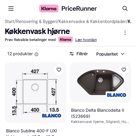
Start
/
Renovering & Byggeri
/
Køkkenvaske & Køkkenbordplader
/
Køkkenvask hjørne
Køkkenvask hjørne
Prøv fleksible betalinger med
Lær hvordan
12 produkter
Filtrér
Popularitet
Blanco Delta Blancodelta II
(523669)
Køkkenvask hjørne, Silgranit, Hul
til armatur: Ja, Antal vaske: 1,5,
Blanco Subline 400-F UXI
Montering: Underlimning,