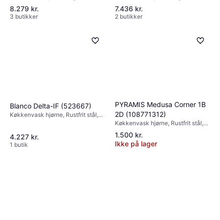
til armatur: Ja, Antal vaske: 1,5,
til armatur: Ja, Antal vaske: 1,5,
8.279 kr.
7.436 kr.
Montering: Underlimning,
Montering: Planlimning,
3 butikker
2 butikker
Nedfældet, Skabsbredde (min):
Underlimning, Skabsbredde (min):
800 mm
800 mm
PYRAMIS Medusa Corner 1B
Blanco Delta-IF (523667)
2D (108771312)
Køkkenvask hjørne, Rustfrit stål,
Hul til armatur: Ja, Montering:
Køkkenvask hjørne, Rustfrit stål,
Planlimning, Skabsbredde (min):
Hul til armatur: Ja, Antal vaske: 1,
1.500 kr.
4.227 kr.
700 mm
Montering: Nedfældet,
Ikke på lager
1 butik
Skabsbredde (min): 450 mm