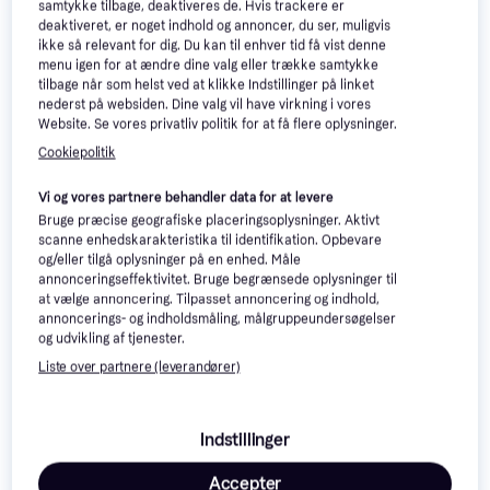
samtykke tilbage, deaktiveres de. Hvis trackere er
deaktiveret, er noget indhold og annoncer, du ser, muligvis
Blanco Delta II-F (523670)
Blanco Delta II (523657)
ikke så relevant for dig. Du kan til enhver tid få vist denne
Køkkenvask hjørne, Silgranit, Hul
Køkkenvask hjørne, Silgranit, Hul
menu igen for at ændre dine valg eller trække samtykke
til armatur: Ja, Antal vaske: 1,5,
til armatur: Ja, Antal vaske: 1,5,
7.436 kr.
8.279 kr.
tilbage når som helst ved at klikke Indstillinger på linket
Montering: Planlimning,
Montering: Underlimning,
3 butikker
3 butikker
nederst på websiden. Dine valg vil have virkning i vores
Underlimning, Skabsbredde (min):
Nedfældet, Skabsbredde (min):
Website. Se vores privatliv politik for at få flere oplysninger.
800 mm
800 mm
Annonce
Cookiepolitik
Vi og vores partnere behandler data for at levere
Bruge præcise geografiske placeringsoplysninger. Aktivt
scanne enhedskarakteristika til identifikation. Opbevare
og/eller tilgå oplysninger på en enhed. Måle
annonceringseffektivitet. Bruge begrænsede oplysninger til
at vælge annoncering. Tilpasset annoncering og indhold,
annoncerings- og indholdsmåling, målgruppeundersøgelser
og udvikling af tjenester.
Liste over partnere (leverandører)
Indstillinger
Accepter