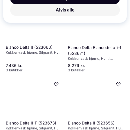
Afvis alle
Blanco Delta II (523660)
Blanco Delta Blancodelta ii-f
Køkkenvask hjørne, Silgranit, Hul
(523671)
til armatur: Ja, Antal vaske: 1,5,
Køkkenvask hjørne, Hul til
Montering: Underlimning,
armatur: Ja, Antal vaske: 2,
7.436 kr.
8.279 kr.
Nedfældet, Skabsbredde (min):
Montering: Planlimning,
3 butikker
3 butikker
800 mm
Skabsbredde (min): 800 mm
Blanco Delta II (523656)
Blanco Delta II-F (523673)
Køkkenvask hjørne, Silgranit, Hul
Køkkenvask hjørne, Silgranit, Hul