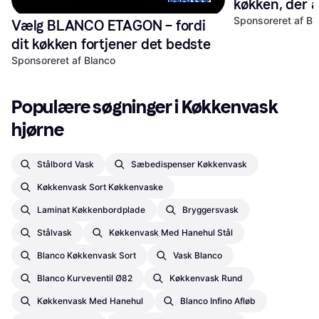
køkken, der a
Sponsoreret af Bl
Vælg BLANCO ETAGON – fordi 
dit køkken fortjener det bedste
Sponsoreret af Blanco
Populære søgninger i Køkkenvask 
hjørne
Stålbord Vask
Sæbedispenser Køkkenvask
Køkkenvask Sort Køkkenvaske
Laminat Køkkenbordplade
Bryggersvask
Stålvask
Køkkenvask Med Hanehul Stål
Blanco Køkkenvask Sort
Vask Blanco
Blanco Kurveventil Ø82
Køkkenvask Rund
Køkkenvask Med Hanehul
Blanco Infino Afløb