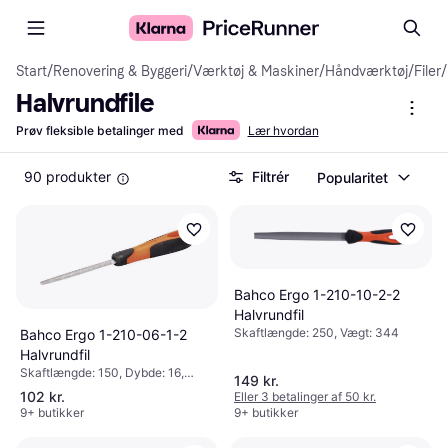
Start
/
Renovering & Byggeri
/
Værktøj & Maskiner
/
Håndværktøj
/
Filer
/
Halvrundfile
Prøv fleksible betalinger med
Lær hvordan
90 produkter
Filtrér
Popularitet
Bahco Ergo 1-210-10-2-2
Halvrundfil
Skaftlængde: 250, Vægt: 344
Bahco Ergo 1-210-06-1-2
Halvrundfil
Skaftlængde: 150, Dybde: 16,
149 kr.
Højde: 4.7, Længde: 150, Vægt:
102 kr.
Eller 3 betalinger af 50 kr.
100
9+ butikker
9+ butikker