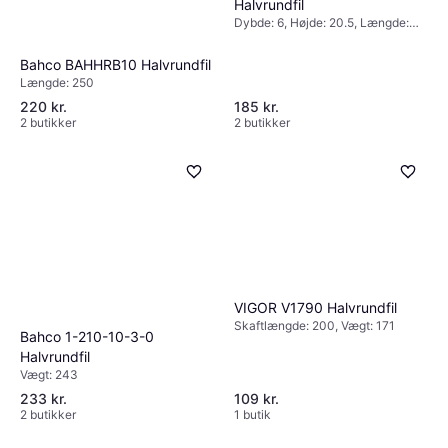
Halvrundfil
Dybde: 6, Højde: 20.5, Længde:
200, Vægt: 127
Bahco BAHHRB10 Halvrundfil
Længde: 250
220 kr.
185 kr.
2 butikker
2 butikker
VIGOR V1790 Halvrundfil
Skaftlængde: 200, Vægt: 171
Kwb Half round 200mm
Bahco 1-210-10-3-0
Halvrundfil
Halvrundfil
Vægt: 243
70 kr.
2 butikker
233 kr.
109 kr.
2 butikker
1 butik