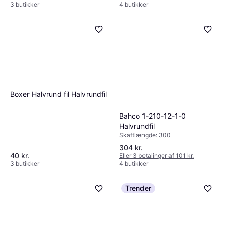
3 butikker
4 butikker
Boxer Halvrund fil Halvrundfil
Millarco Rasp fil halvrund
Halvrundfil
Bahco 1-210-12-1-0
Halvrundfil
30 kr.
Skaftlængde: 300
Eller 3 betalinger af 10 kr.
4 butikker
304 kr.
40 kr.
Eller 3 betalinger af 101 kr.
3 butikker
4 butikker
Trender