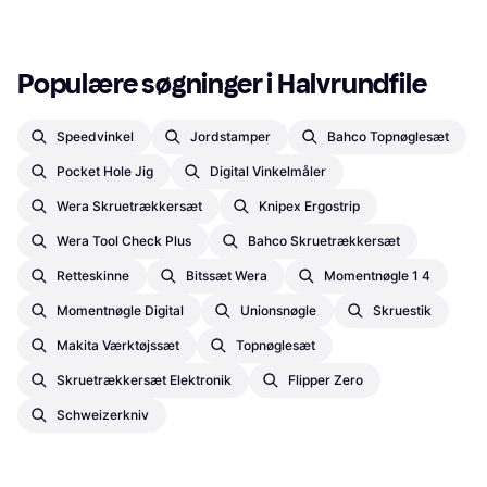
Populære søgninger i Halvrundfile
Speedvinkel
Jordstamper
Bahco Topnøglesæt
Pocket Hole Jig
Digital Vinkelmåler
Wera Skruetrækkersæt
Knipex Ergostrip
Wera Tool Check Plus
Bahco Skruetrækkersæt
Retteskinne
Bitssæt Wera
Momentnøgle 1 4
Momentnøgle Digital
Unionsnøgle
Skruestik
Makita Værktøjssæt
Topnøglesæt
Skruetrækkersæt Elektronik
Flipper Zero
Schweizerkniv