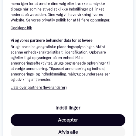
menu igen for at ændre dine valg eller trække samtykke
Halvrundfil
tilbage når som helst ved at klikke Indstillinger på linket
111 kr.
82 kr.
nederst på websiden. Dine valg vil have virkning i vores
Eller 3 betalinger af 37 kr.
Eller 3 betalinger af 27 kr.
Website. Se vores privatliv politik for at få flere oplysninger.
6 butikker
8 butikker
Cookiepolitik
Vi og vores partnere behandler data for at levere
Bruge præcise geografiske placeringsoplysninger. Aktivt
scanne enhedskarakteristika til identifikation. Opbevare
og/eller tilgå oplysninger på en enhed. Måle
Bahco Ergo 1-210-10-3-2
annonceringseffektivitet. Bruge begrænsede oplysninger til
Halvrundfil
at vælge annoncering. Tilpasset annoncering og indhold,
Skaftlængde: 250, Vægt: 344
annoncerings- og indholdsmåling, målgruppeundersøgelser
og udvikling af tjenester.
Liste over partnere (leverandører)
Bahco 1-210-08-2-0
Halvrundfil
Vægt: 127
169 kr.
131 kr.
Indstillinger
Eller 3 betalinger af 56 kr.
6 butikker
7 butikker
Accepter
Afvis alle