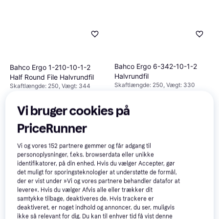
Bahco Ergo 6-342-10-1-2
Bahco Ergo 1-210-10-1-2
Halvrundfil
Half Round File Halvrundfil
Skaftlængde: 250, Vægt: 330
Skaftlængde: 250, Vægt: 344
148 kr.
137 kr.
Eller 3 betalinger af 49 kr.
Vi bruger cookies på
9+ butikker
6 butikker
PriceRunner
Vi og vores
152
partnere gemmer og får adgang til
personoplysninger, f.eks. browserdata eller unikke
identifikatorer, på din enhed. Hvis du vælger Accepter, gør
Bahco Ergo 1-210-06-2-2
det muligt for sporingsteknologier at understøtte de formål,
Halvrundfil
der er vist under »Vi og vores partnere behandler datafor at
Skaftlængde: 150, Vægt: 100
levere«. Hvis du vælger Afvis alle eller trækker dit
samtykke tilbage, deaktiveres de. Hvis trackere er
deaktiveret, er noget indhold og annoncer, du ser, muligvis
ikke så relevant for dig. Du kan til enhver tid få vist denne
YATO YT-6237, Flad